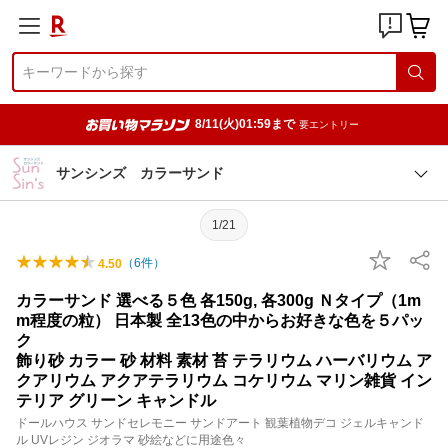
8/11(火)01:59まで
要エントリー
サンシンズ カラーサンド
1/21
（
6
件）
4.50
カラーサンド 選べる５色 各150g, 各300g Ｎタイプ（1m
m程度の粒） 日本製 全13色の中からお好きな色を５パッ
ク
飾り砂 カラー 砂 材料 素材 苔 テラリウム ハーバリウム ア
クアリウム アクアテラリウム コケリウム マリン雑貨 イン
テリア グリーン キャンドル
ドールハウス サンドセレモニー サンドアート 観葉植物デコ ジェルキャンド
ル UVレジン ジオラマ 砂絵などに用途色々