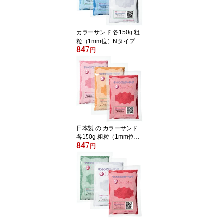
カラーサンド 各150g 粗
粒（1mm位）Nタイプ 水
847
色・群青・白の3色 セッ
円
ト 日本製 飾り砂 カラー
砂 日本製 材料 素材 苔 テ
ラリウム ハーバリウム
アクアリウム アクアテラ
リウム コケリウム マリ
ン雑貨 サンド アート イ
ンテリアグリーン 植物
インテリア
日本製 の カラーサンド
各150g 粗粒（1mm位）
847
Nタイプ 桃・橙・唐紅の
円
3色 セット 飾り砂 カラー
砂 日本製 材料 素材 苔 テ
ラリウム ハーバリウム
アクアリウム アクアテラ
リウム コケリウム マリ
ン雑貨 サンドアート イ
ンテリアグリーン インテ
リア キャンドル 植物