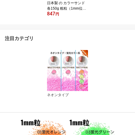
日本製 の カラーサンド
各150g 粗粒（1mm位）
847
Nタイプ 緑・白・唐紅の
円
3色 セット 飾り砂 カラー
砂 材料 素材 苔 テラリウ
ム ハーバリウム アクア
リウム アクアテラリウム
注目カテゴリ
コケリウム アート サン
ドアート 植物 マリン雑
貨 インテリアグリーン
インテリア キャンドル
ネオンタイプ