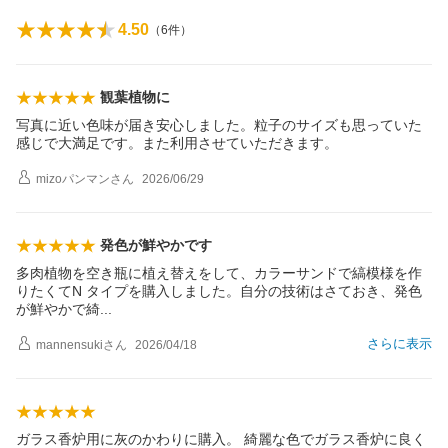
4.50
（
6
件）
観葉植物に
写真に近い色味が届き安心しました。粒子のサイズも思っていた
感じで大満足です。また利用させていただきます。
mizoパンマン
さん
2026/06/29
発色が鮮やかです
多肉植物を空き瓶に植え替えをして、カラーサンドで縞模様を作
りたくてN タイプを購入しました。自分の技術はさておき、発色
が鮮やかで
綺
さらに表示
mannensuki
さん
2026/04/18
ガラス香炉用に灰のかわりに購入。 綺麗な色でガラス香炉に良く