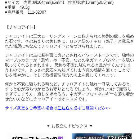
■サイズ 内周:約164mm(±5mm) 粒直径:約13mm(±0.5mm)
■重量 49.3g
■商品番号 111-32007
【チャロアイト】
チャロアイトは三大ヒーリングストーンに数えられる格別の癒しを秘め
た石です。そのあまりの美しさに、ロシア語のチャロ（魅了）と発見さ
れた場所にちなんでチャロアイトと名づけられました。
チャロアイトは主に精神面に良いとされるパワーストーンです。独特の
マーブルカラーが「恐怖」や「不安」などのネガティブなパワーを吸い
取ってくれるとされます。 恐怖や不安に駆られると足がすくんでしま
うものです。とっさの反応をも妨げてしまう負の感情を無くすことで、
心を軽やかに、そして危機管理能力の向上を促してくれます。
何かと不安に駆られる時など、チャロアイトに触れ一呼吸してみると、
すっと心が落ちつかせるお守りとなるでしょう。 何かにつけて頑張り
すぎてしまう方、癒しを求める方、ネガティブなエネルギーを落ち着か
せたい方などにチャロアイトはオススメです。
サイズ変更をご希望の場合は
こちら
を必ずご確認ください
▼ お役立ちトピックス ▼