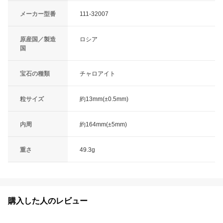
メーカー型番
111-32007
原産国／製造
ロシア
国
宝石の種類
チャロアイト
粒サイズ
約13mm(±0.5mm)
内周
約164mm(±5mm)
重さ
49.3g
購入した人のレビュー