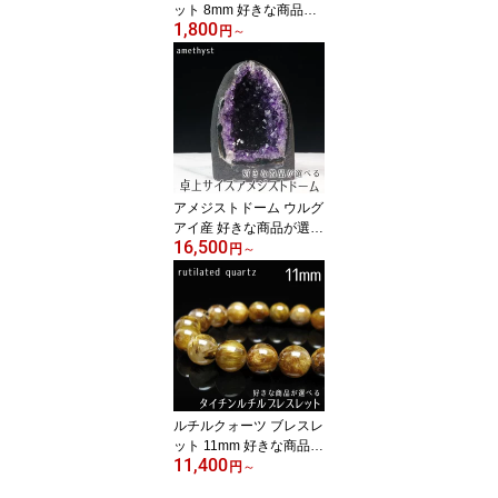
ット 8mm 好きな商品が
1,800
選べる ブラックゴールド
円
～
super seven bracelet 一
点物 メール便送料無料
アメジストドーム ウルグ
アイ産 好きな商品が選べ
16,500
る ミニ アメジスト ドー
円
～
ム 卓上サイズ 原石 晶洞
ジオード 原石 高品質 am
ethyst 玄関 アメジストカ
ペーラ 天然石 風水 開運
浄化 dome 一点物 送料無
料
ルチルクォーツ ブレスレ
ット 11mm 好きな商品が
11,400
選べる ブラウンゴールド
円
～
タイチンルチル ブレス b