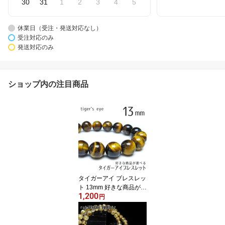
30
31
1
2
3
4
5
休業日（受注・発送対応なし）
受注対応のみ
発送対応のみ
ショップ内の注目商品
タイガーアイ ブレスレッ
ト 13mm 好きな商品が選
1,200
べる イエロータイガーア
円
イ ブレス 虎目石 メンズ
レディース bracelet メー
ル便送料無料 一点物