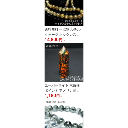
送料無料 一点物 ルチル
クォーツ ネックレス 好
14,800
きな商品が選べる タイチ
円
～
ンルチル necklace ルチ
レイテッドクォーツ メン
ズ レディース
ユーパーライト 六角柱
ポイント アメリカ産 好
1,180
きな商品が選べる 蛍光性
円
～
方ソーダ石 UVライトで
光る 置物 yooperlite パワ
ーストーン 天然石 一点
物