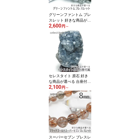
グリーンファントム ブレ
スレット 好きな商品が選
2,600
べる ファントムクォーツ
円
～
ブレス 幻影水晶 phanto
m quartz ファントム水晶
bracelet 一点物 メール便
送料無料
セレスタイト 原石 好き
な商品が選べる 台座付属
2,100
一点物 天青石 パワース
円
～
トーン 天然石
スーパーセブン ブレスレ