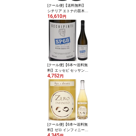
[クール便]【送料無料】
シチリア エトナの苗木業
16,610
4代目が手がける「ピエ
円
トラドルチェ」上級キュ
ヴェ赤白2本セット ワイ
ンセット 赤白 (750ml×2)
イタリア 確認 御中元 暑
中見舞い 残暑見舞い
[クール便]【6本〜送料無
料】エッセピ セッサント
4,752
ット(SP68) ビアンコ 20
円
25 アリアンナ オッキピ
ンティ 白ワイン イタリ
ア 750ml ジビッボ シチ
リア 御中元 暑中見舞い
残暑見舞い
[クール便]【6本〜送料無
料】ゼロ インフィニート
4,345
2025 ポイエル エ サンド
円