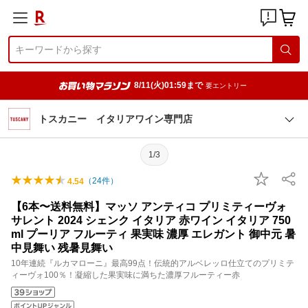
8/11(火)01:59まで
要エントリー
トスカニー イタリアワイン専門店
1/3
（
24
件）
4.54
【6本〜送料無料】マッソ アンティコ プリミティーヴォ
サレント 2024 シェンク イタリア 赤ワイン イタリア 750
ml プーリア フルーティ 果実味 濃厚 エレガント 御中元 暑
中見舞い 残暑見舞い
10年連続『ルカマローニ』最高99点！伝統的アルベレッロ仕立てのプリミテ
ィーヴォ100％！凝縮した果実味に満ちた濃厚フルーティー赤