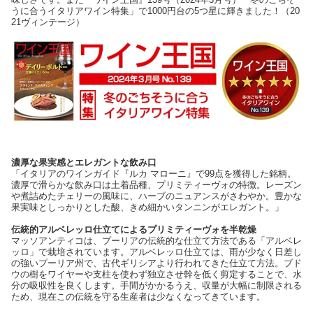
うに合うイタリアワイン特集」で1000円台の5つ星に輝きました！（20
21ヴィンテージ）
濃厚な果実感とエレガントな飲み口
「イタリアのワインガイド『ルカ マローニ』で99点を獲得した銘柄。
濃厚で滑らかな飲み口は土着品種、プリミティーヴォの特徴。レーズン
や煮詰めたチェリーの風味に、ハーブのニュアンスがさわやか。豊かな
果実味としっかりとした酸、きめ細かいタンニンがエレガント。」
伝統的アルベレッロ仕立てによるプリミティーヴォを半乾燥
マッソアンティコは、プーリアの伝統的な仕立て方法である「アルベレ
ッロ」で栽培されています。アルベレッロ仕立ては、雨が少なく日差し
の強いプーリア州で、古代ギリシアより行われてきた仕立て方法。ブド
ウの樹をワイヤーや支柱を使わず独立させ幹を低く剪定することで、水
分の吸収性を良くします。手間がかかるうえ、収量が大幅に制限される
ため、現在この伝統を守る生産者は少なくなってきています。