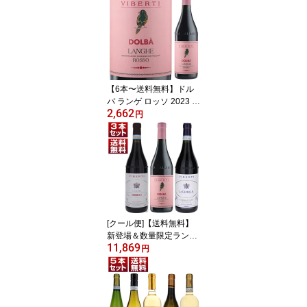
【6本〜送料無料】ドル
バ ランゲ ロッソ 2023 ヴ
2,662
ィベルティ ジョヴァンニ
円
赤ワイン イタリア 750ml
ドルチェット ピエモンテ
フルーティ フレッシュ
御中元 暑中見舞い 残暑
見舞い
[クール便]【送料無料】
新登場＆数量限定ランゲ
11,869
ロッソ「ドルバ」入り！
円
バローロ村で100年以上
続く歴史的生産者「ヴィ
ベルティ ジョヴァンニ」
赤3本セット ワインセッ