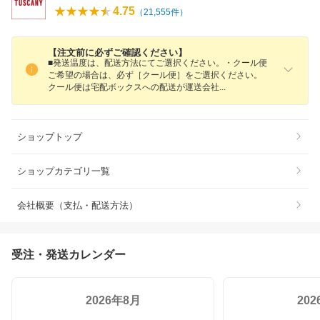
4.75
（
21,555
件）
【注文前に必ずご確認ください】
■発送温度は、配送方法にてご選択ください。・クール便
ご希望の場合は、必ず［クール便］をご選択ください。
クール便は宅配ボックスへの配送が運送会
社
ショップトップ
ショップカテゴリ一覧
会社概要（支払・配送方法）
受注・発送カレンダー
2026年8月
20