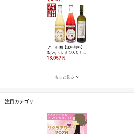
リ 微発泡 白ワイン イタ
リア 750ml 自然派 ソラ
リス トレンティーノ ア
ルト アディジェ フレッ
シュ 御中元 暑中見舞い
残暑見舞い
[クール便]【送料無料】
希少なクレミジ入り！ゼ
13,057
ロ インフィニート ポイ
円
エル エ サンドリ 3本セッ
ト ワインセット 白泡 白
ワイン スパークリングワ
もっと見る
イン (750ml×3) イタリア
トレンティーノ アルト
アディジェ 御中元 暑中
見舞い 残暑見舞い
注目カテゴリ