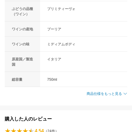
ぶどうの品種
プリミティーヴォ
（ワイン）
ワインの産地
プーリア
ワインの味
ミディアムボディ
原産国／製造
イタリア
国
総容量
750ml
商品仕様をもっと見る
購入した人のレビュー
4.54
（
24
件）