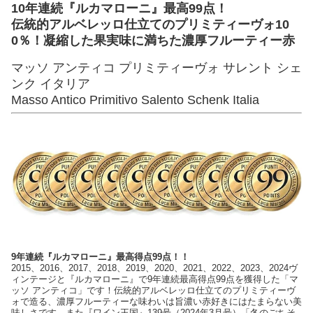
10年連続『ルカマローニ』最高99点！
伝統的アルベレッロ仕立てのプリミティーヴォ10
0％！凝縮した果実味に満ちた濃厚フルーティー赤
マッソ アンティコ プリミティーヴォ サレント シェ
ンク イタリア
Masso Antico Primitivo Salento Schenk Italia
9年連続『ルカマローニ』最高得点99点！！
2015、2016、2017、2018、2019、2020、2021、2022、2023、2024ヴ
ィンテージと『ルカマローニ』で9年連続最高得点99点を獲得した「マ
ッソ アンティコ」です！伝統的アルベレッロ仕立てのプリミティーヴ
ォで造る、濃厚フルーティーな味わいは旨濃い赤好きにはたまらない美
味しさです。また『ワイン王国』139号（2024年3月号）「冬のごちそ