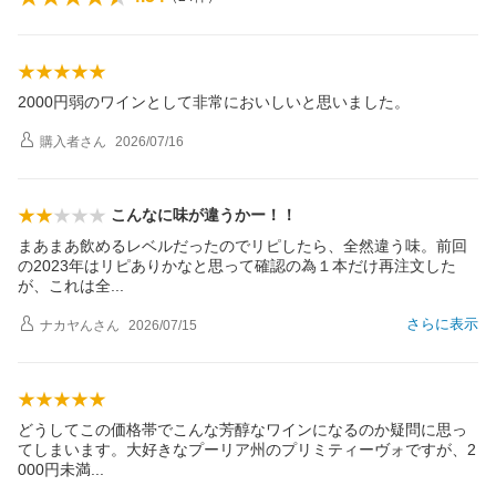
2000円弱のワインとして非常においしいと思いました。
購入者
さん
2026/07/16
こんなに味が違うかー！！
まあまあ飲めるレベルだったのでリピしたら、全然違う味。前回
の2023年はリピありかなと思って確認の為１本だけ再注文した
が、これは
全
さらに表示
ナカヤん
さん
2026/07/15
どうしてこの価格帯でこんな芳醇なワインになるのか疑問に思っ
てしまいます。大好きなプーリア州のプリミティーヴォですが、2
000円未
満