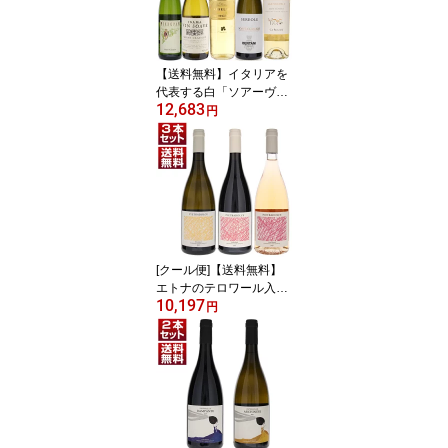
ト 赤 赤ワイン (750ml×
3) イタリア ピエモンテ
エレガント 御中元 暑中
見舞い 残暑見舞い
【送料無料】イタリアを
代表する白「ソアーヴ
12,683
ェ」5本セット ワインセ
円
ット 白 白ワイン (750ml
×5) ソアヴェ クラッシコ
ヴェネト エレガント 御
中元 暑中見舞い 残暑見
舞い
[クール便]【送料無料】
エトナのテロワール入門
10,197
に最適！「ピエトラドル
円
チェ」のエレガンスを堪
能するエントリーキュヴ
ェ赤白ロゼ3本セット ワ
インセット 赤白ロゼ (75
0ml×3) イタリア 確認 果
実味 御中元 暑中見舞い
残暑見舞い