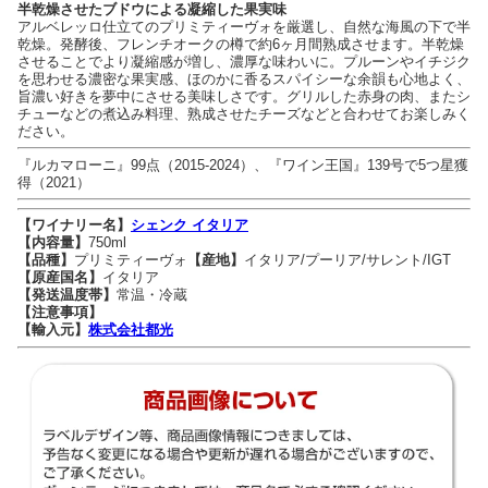
半乾燥させたブドウによる凝縮した果実味
アルベレッロ仕立てのプリミティーヴォを厳選し、自然な海風の下で半
乾燥。発酵後、フレンチオークの樽で約6ヶ月間熟成させます。半乾燥
させることでより凝縮感が増し、濃厚な味わいに。プルーンやイチジク
を思わせる濃密な果実感、ほのかに香るスパイシーな余韻も心地よく、
旨濃い好きを夢中にさせる美味しさです。グリルした赤身の肉、またシ
チューなどの煮込み料理、熟成させたチーズなどと合わせてお楽しみく
ださい。
『ルカマローニ』99点（2015-2024）、『ワイン王国』139号で5つ星獲
得（2021）
【ワイナリー名】
シェンク イタリア
【内容量】
750ml
【品種】
プリミティーヴォ
【産地】
イタリア/プーリア/サレント/IGT
【原産国名】
イタリア
【発送温度帯】
常温・冷蔵
【注意事項】
【輸入元】
株式会社都光