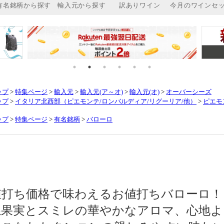
ップ
>
特集ページ
>
輸入元
>
輸入元(ア～オ)
>
輸入元(オ)
>
オーバーシーズ
ップ
>
イタリア北西部（ピエモンテ/ロンバルディア/リグーリア/他）
>
ピエモ
ップ
>
特集ページ
>
有名銘柄
>
バローロ
値打ち価格で味わえるお値打ちバローロ！
系果実とスミレの華やかなアロマ、心地よ