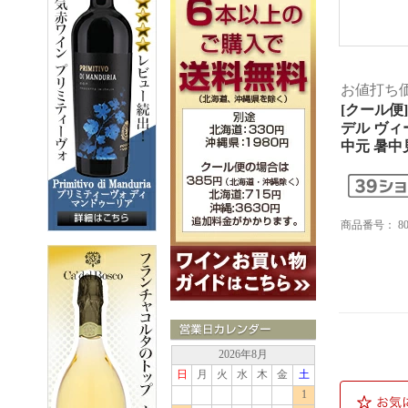
お値打ち
[クール便
デル ヴィ
中元 暑中
商品番号：
8