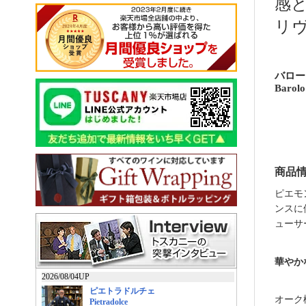
感
リヴ
バロー
Barolo
商品
ピエモ
ンスに
ューサ
華やか
オーク