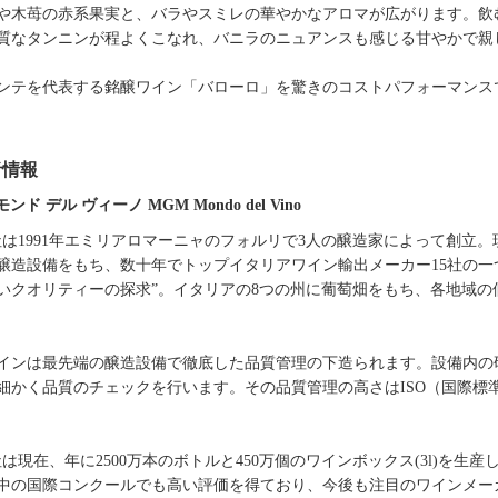
や木苺の赤系果実と、バラやスミレの華やかなアロマが広がります。飲
質なタンニンが程よくこなれ、バニラのニュアンスも感じる甘やかで親
ンテを代表する銘醸ワイン「バローロ」を驚きのコストパフォーマンス
者情報
モンド デル ヴィーノ MGM Mondo del Vino
社は1991年エミリアロマーニャのフォルリで3人の醸造家によって創立
醸造設備をもち、数十年でトップイタリアワイン輸出メーカー15社の一
いクオリティーの探求”。イタリアの8つの州に葡萄畑をもち、各地域
インは最先端の醸造設備で徹底した品質管理の下造られます。設備内の
細かく品質のチェックを行います。その品質管理の高さはISO（国際標準化機構
社は現在、年に2500万本のボトルと450万個のワインボックス(3l)を
中の国際コンクールでも高い評価を得ており、今後も注目のワインメー