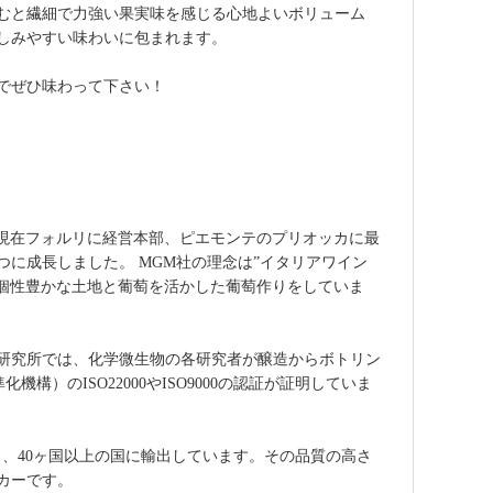
むと繊細で力強い果実味を感じる心地よいボリューム
しみやすい味わいに包まれます。
でぜひ味わって下さい！
。現在フォルリに経営本部、ピエモンテのプリオッカに最
つに成長しました。 MGM社の理念は”イタリアワイン
の個性豊かな土地と葡萄を活かした葡萄作りをしていま
研究所では、化学微生物の各研究者が醸造からボトリン
）のISO22000やISO9000の認証が証明していま
生産し、40ヶ国以上の国に輸出しています。その品質の高さ
カーです。