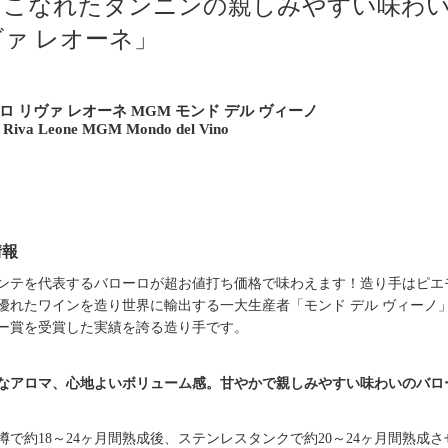
とこなれたタンニンの親しみやすい味わ
ァ レオーネ」
ロ リヴァ レオーネ MGM モンド デル ヴィーノ
 Riva Leone MGM Mondo del Vino
情報
ンテを代表するバローロが超お値打ち価格で味わえます！造り手はピエ
優れたワインを造り世界に輸出する一大生産者「モンド デル ヴィーノ」
ー賞を受賞した実績を誇る造り手です。
なアロマ、心地よいボリューム感。甘やかで親しみやすい味わいのバロ
樽で約18～24ヶ月間熟成後、ステンレスタンクで約20～24ヶ月間熟