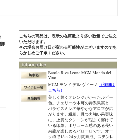
こちらの商品は、表示の在庫数より多い数量でご注文
ド
いただけます。
 御
その場合お届け日が変わる可能性がございますのであ
らかじめご了承ください。
Barolo Riva Leone MGM Mondo del
Vino
MGM モンド デル ヴィーノ
（詳細は
こちら）
美しく輝くオレンジがかったルビー
色。チェリーや木苺の赤系果実と、
バラやスミレの華やかなアロマが広
がります。繊細、且つ力強い果実味
に、上質なタンニンが程よく溶けて
いる印象。ボリューム感のある長い
余韻が楽しめるバローロです。オー
ク樽で18～24ヶ月間熟成、ステンレ