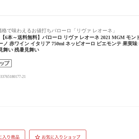
価格で味わえるお値打ちバローロ「リヴァ レオーネ」
]【6本～送料無料】バローロ リヴァ レオーネ 2021 MGM モン
ーノ 赤ワイン イタリア 750ml ネッビオーロ ピエモンテ 果実味
見舞い 残暑見舞い
033765180177-21