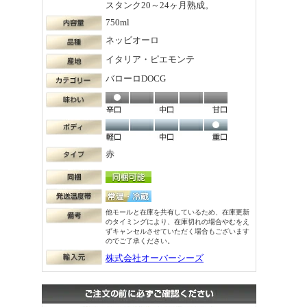
スタンク20～24ヶ月熟成。
750ml
ネッビオーロ
イタリア・ピエモンテ
バローロDOCG
赤
他モールと在庫を共有しているため、在庫更新
のタイミングにより、在庫切れの場合やむをえ
ずキャンセルさせていただく場合もございます
のでご了承ください。
株式会社オーバーシーズ