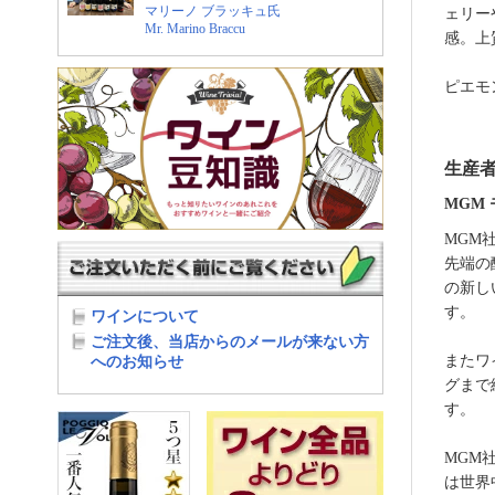
ェリー
感。上
ピエモ
生産
MGM 
MGM
先端の
の新し
す。
またワ
グまで
す。
MGM
は世界