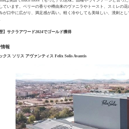
ho masは英語でmuch more（もっと）の意味。品種やヴィンテージ
しています。ベリーの香りや樽由来のヴァニラやトースト、スミレの花
みが口中に広がり、満足感が高い。軽く冷やしても美味しい、溌剌とし
。
歴】サクラアワード2024でゴールド獲得
者情報
ス ソリス アヴァンティス Felix Solis Avantis