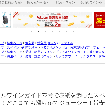
ップ
>
特集ページ
>
輸入元
>
輸入元(サ～ソ)
>
スマイル
ップ
>
スペイン
>
内陸部地方
>
内陸部地方(ハ～ホ)
>
内陸部地方(フ)
>
フェリッ
ップ
>
特集ページ
>
受賞・話題のワイン
>
『リアルワインガイド』旨安大賞＆
ップ
>
特集ページ
>
受賞・話題のワイン
>
サクラアワード
>
サクラアワード20
アルワインガイド72号で表紙を飾ったス
ン！どこまでも滑らかでジューシー！旨安