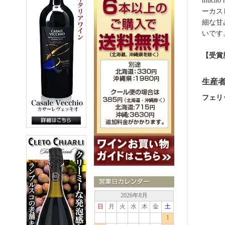
muc
ーカス
細な甘
いです
【受賞
生産
フェリック