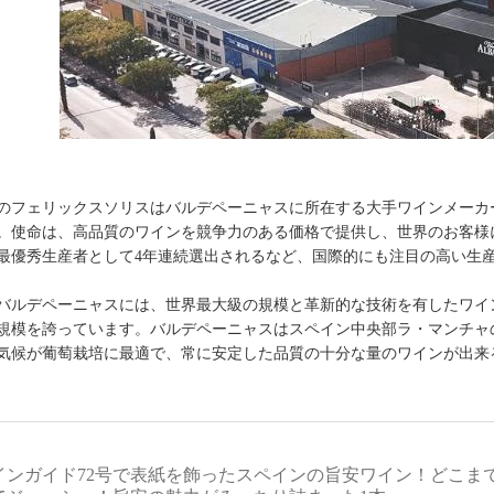
のフェリックスソリスはバルデペーニャスに所在する大手ワインメーカー
。使命は、高品質のワインを競争力のある価格で提供し、世界のお客様
最優秀生産者として4年連続選出されるなど、国際的にも注目の高い生
バルデペーニャスには、世界最大級の規模と革新的な技術を有したワイ
規模を誇っています。バルデペーニャスはスペイン中央部ラ・マンチャ
気候が葡萄栽培に最適で、常に安定した品質の十分な量のワインが出来
インガイド72号で表紙を飾ったスペインの旨安ワイン！どこま