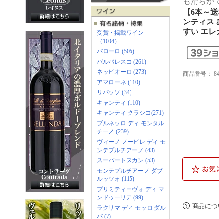
も滑らか
【6本～送
ンティス 
すい エレ
商品番号：
8
商品につ