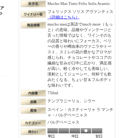
Mucho Mas Tinto Felix Solis Avantis
ヴァ
フェリックス ソリス アヴァンティス
や
（詳細はこちら）
mucho masは英語でmuch more（もっ
と）の意味。品種やヴィンテージと
言った情報ではなく、ワインそのも
の品質と味わいにフォーカス。ベリ
ーの香りや樽由来のヴァニラやトー
スト、スミレの花の豊かなアロマが
感じられ、チョコレートやココアの
繊細な甘みが口中に広がり、満足感
が高い。軽く冷やしても美味しい、
溌剌としてジューシー。何杯でも飲
みたくなる、ちょい甘＆フルボディ
な味わいです。
750ml
テンプラニーリョ、シラー
スペイン・カスティーリャ ラ マンチ
ャ・バルデペーニャス
バルデペーニャス