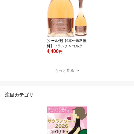
イタリア 750ml モンテプ
ルチアーノ アブルッツォ
フルーティ 果実味 御中
元 暑中見舞い 残暑見舞
い
[クール便]【6本〜送料無
料】フランチャコルタ イ
4,400
ンガンニ ロゼ 2019 カス
円
テッロ ディ グッサーゴ
スパークリング ロゼワイ
ン イタリア 750ml ピノ
もっと見る
ネロ ロンバルディア エ
レガント 御中元 暑中見
舞い 残暑見舞い
注目カテゴリ