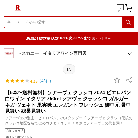
8/11(火)01:59まで
要エントリー
トスカニー イタリアワイン専門店
1/3
（
43
件）
4.23
【6本〜送料無料】ソアーヴェ クラシコ 2024 ピエロパン
白ワイン イタリア 750ml ソアヴェ クラッシコ ガルガー
ネガ ヴェネト 果実味 エレガント フレッシュ 御中元 暑中
見舞い 残暑見舞い
ソアーヴェの盟主「ピエロパン」のスタンダード ソアーヴェ クラシコ伝統の
クラシコ地区ならではのコクとミネラル！まさにソアーヴェの代名詞！