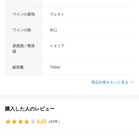
ワインの産地
ヴェネト
ワインの味
辛口
原産国／製造
イタリア
国
総容量
750ml
商品仕様をもっと見る
購入した人のレビュー
4.23
（
43
件）