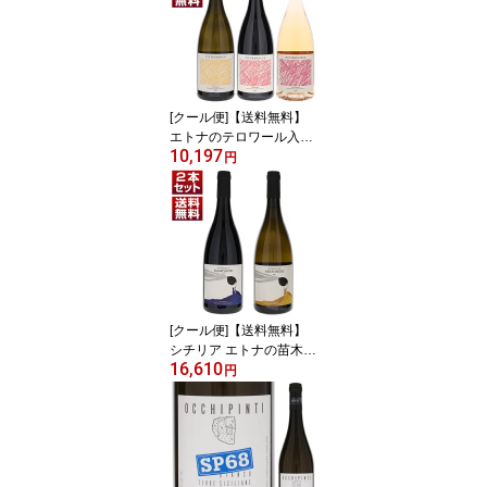
[クール便]【送料無料】
エトナのテロワール入門
10,197
に最適！「ピエトラドル
円
チェ」のエレガンスを堪
能するエントリーキュヴ
ェ赤白ロゼ3本セット ワ
インセット 赤白ロゼ (75
0ml×3) イタリア 確認 果
実味 御中元 暑中見舞い
残暑見舞い
[クール便]【送料無料】
シチリア エトナの苗木業
16,610
4代目が手がける「ピエ
円
トラドルチェ」上級キュ
ヴェ赤白2本セット ワイ
ンセット 赤白 (750ml×2)
イタリア 確認 御中元 暑
中見舞い 残暑見舞い