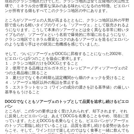
現在のクラシコ地区だけでした。クラシコ地区は全て丘陵地の火山性土
壌で、ミネラル分が豊富な深みのある味わいになるのが特徴。ピエロパ
ンが所有する畑もすべてこのクラシコ地区の中にあります。
ところがソアーヴェの人気が高まるとともに、クラシコ地区以外の平野
部で造られる軽いタイプのワインも「ソアーヴェ」として販売されるよ
うになります。こうして本来のソアーヴェとは全く異なる非常に軽いタ
イプものが、ソアーヴェという名前で爆発的に市場に出るようになり、
クラシコ地区でミネラル豊富なコクのあるソアーヴェを造るピエロパン
のような造り手はその状況に危機感を感じていました。
そして、ついにソアーヴェがDOCGに昇格することになった2002年、
ピエロパンは5つのことを協会に要求します。
１．クラシコ地区だけをDOCGとすること
２．使用できる品種はガルガネガとトレッビアーノディソアーヴェの2
つの土着品種に限ること
３．夏だけでなく冬の時期も認定機関から畑のチェックを受けること
４．ソアーヴェ地区以外の瓶詰を禁止する
５．エストラットセッコ（ワインの成分の濃さを計る基準値）の厳しい
基準をもうけること
DOCGでなくともソアーヴェのトップとして品質を追求し続けるピエロ
パン
ところが、この5つの要求は全く受け入れられず、却下されます。それ
に反発したピエロパンは、あえてDOCGを名乗ることをやめ、現在に至
っています。たとえDOCGを名乗らなくとも、ピエロパンがソアーヴェ
のトップに君臨し続けていることは、品質を追求し続ける姿勢があるか
らこそ。そして、ワインだけで楽しむのではなく食事と一緒に飲んでも