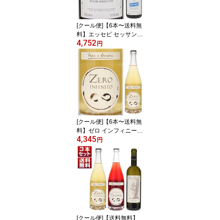
[クール便]【6本〜送料無
料】エッセピ セッサント
4,752
ット(SP68) ビアンコ 20
円
25 アリアンナ オッキピ
ンティ 白ワイン イタリ
ア 750ml ジビッボ シチ
リア 御中元 暑中見舞い
残暑見舞い
[クール便]【6本〜送料無
料】ゼロ インフィニート
4,345
2025 ポイエル エ サンド
円
リ 微発泡 白ワイン イタ
リア 750ml 自然派 ソラ
リス トレンティーノ ア
ルト アディジェ フレッ
シュ 御中元 暑中見舞い
残暑見舞い
[クール便]【送料無料】