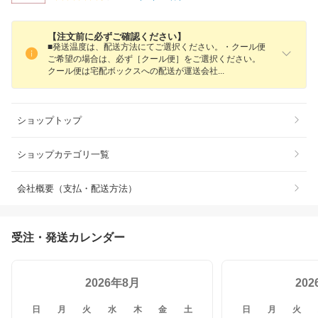
【注文前に必ずご確認ください】
■発送温度は、配送方法にてご選択ください。・クール便
ご希望の場合は、必ず［クール便］をご選択ください。
クール便は宅配ボックスへの配送が運送会
社
ショップトップ
ショップカテゴリ一覧
会社概要（支払・配送方法）
受注・発送カレンダー
2026年8月
20
日
月
火
水
木
金
土
日
月
火