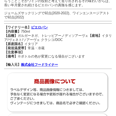
らうことこそがワインの役割と考えて造り出されるその味わいからは、
長い年月愛され続けるピエロパンの真髄を感じます。
ジェームズサックリングで92点(2020-2022)、ワインエンスージアスト
で92点(2022)
【ワイナリー名】
ピエロパン
【内容量】
750ml
【品種】
ガルガーネガ、トレッビアーノディソアーヴェ
【産地】
イタリ
ア/ヴェネト/ソアーヴェ クラシコ/DOC
【原産国名】
イタリア
【発送温度帯】
常温・冷蔵
【注意事項】
【備考】
※ボトルの色が変更になる場合がございます
【輸入元】
株式会社フードライナー