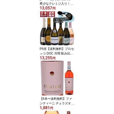
希少なクレミジ入り！ゼ
13,057
ロ インフィニート ポイ
円
エル エ サンドリ 3本セッ
ト ワインセット 白泡 白
ワイン スパークリングワ
イン (750ml×3) イタリア
トレンティーノ アルト
アディジェ 御中元 暑中
見舞い 残暑見舞い
P5倍【送料無料】プロセ
ッコ DOC 月間 飲み比べ
13,255
白ロゼ 6本セット プロセ
円
ッコ協会ロゴ入りストッ
パー付 ワインセット 泡
スパークリングワイン (7
50ml×6) イタリア 御中元
暑中見舞い
【6本〜送料無料】ファ
ンティーニ チェラズオー
1,881
ロ ダブルッツォ 2025 フ
円
ァルネーゼ ロゼワイン