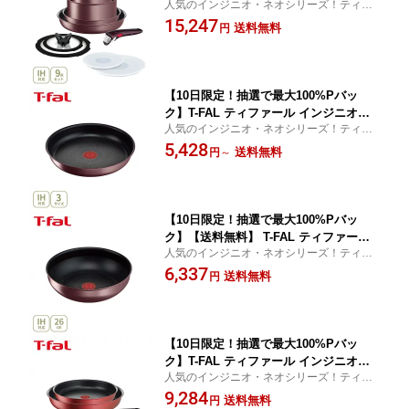
人気のインジニオ・ネオシリーズ！ティフ
ネオ IHマロンブラウン・アンリミテッ
ァール史上最高峰の耐久性と熱伝導性を実
15,247
ド セット9 L38591 （ガス火・IH対応）
送料無料
円
現！
【取っ手が取れる 取っ手の取れる 収納
片手鍋 なべ フライパンセット 取っ手
蓋 キッチン 人気 ギフト 】cp対象
【10日限定！抽選で最大100%Pバッ
ク】T-FAL ティファール インジニオ・
人気のインジニオ・ネオシリーズ！ティフ
ネオ IHマロンブラウン・アンリミテッ
ァール史上最高峰の耐久性と熱伝導性を実
5,428
ド フライパン 22cm・26cm・28cm L3
送料無料
円
～
現！
8503・L38505・L38506（ガス火・IH対
応・取手別売）【取っ手が取れる 取っ
手の取れる フライパン キッチン 人気
ギフト】cp対象
【10日限定！抽選で最大100%Pバッ
ク】【送料無料】 T-FAL ティファール
人気のインジニオ・ネオシリーズ！ティフ
インジニオ・ネオ IHマロンブラウン・
ァール史上最高峰の耐久性と熱伝導性を実
6,337
アンリミテッド ウォックパン26cm L38
送料無料
円
現！
577（ガス火・IH対応・取手別売）【取
っ手が取れる 取っ手の取れる フライパ
ン キッチン 人気 ギフト】cp対象
【10日限定！抽選で最大100%Pバッ
ク】T-FAL ティファール インジニオ・
人気のインジニオ・ネオシリーズ！ティフ
ネオ IHルージュ・アンリミテッド セッ
ァール史上最高峰の耐久性と熱伝導性を実
9,284
ト3 L38390（ガス火・IH対応）【取っ手
送料無料
円
現！