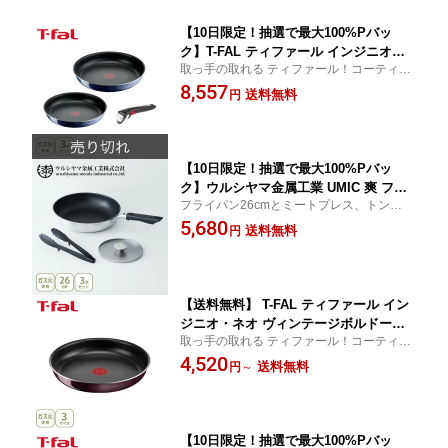
【10日限定！抽選で最大100%Pバッ
ク】T-FAL ティファール インジニオ・
取っ手の取れる ティファール！コーティン
ネオ ロイヤルブルー・インテンス セッ
グの耐久性がアップし、ときめくような使
8,557
ト3 L43795（ガス火専用）【取っ手が取
送料無料
円
い心地がずっと続く！
れる 取っ手の取れる 収納 フライパン
取っ手 キッチン 人気 ギフト】cp対象
【10日限定！抽選で最大100%Pバッ
ク】ウルシヤマ金属工業 UMIC 爽 フラ
フライパン26cmとミートプレス、トングの
イパン26cm・ミートプレス・トングセ
付いた便利なセット！
5,680
ット 73182（ガス火専用）【日本製 ア
送料無料
円
ルミニウム フッ素樹脂加工 ユミック so
u キッチン 人気 ギフト】
【送料無料】 T-FAL ティファール イン
ジニオ・ネオ ヴィンテージボルドー・
取っ手の取れる ティファール！コーティン
インテンス フライパン 22cm・26cm・
グの耐久性がアップし、ときめくような使
4,520
28cm L43903・L43905・L43906（ガス
送料無料
円
～
い心地がずっと続く！
火専用・取手別売）【取っ手が取れる
取っ手の取れる フライパン 収納 キッチ
ン 人気 ギフト】cp対象
【10日限定！抽選で最大100%Pバッ