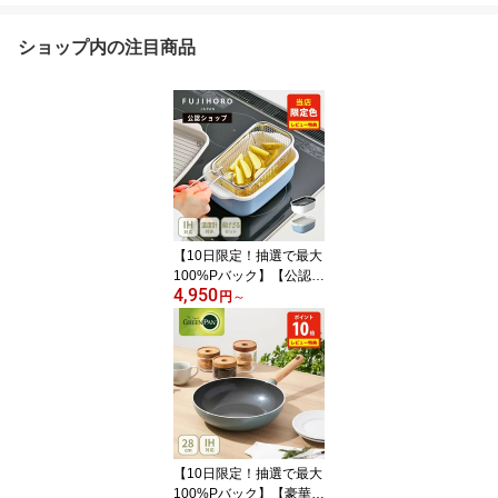
ショップ内の注目商品
【10日限定！抽選で最大
100%Pバック】【公認シ
4,950
ョップ】当店限定ブルー
円
～
グレー 富士ホーロー 角
型天ぷら鍋+揚げざるセ
ット 通常サイズ・ワイド
サイズ（ガス火・IH対
応）【ほうろう 琺瑯 く
すみカラー スクエア 温
度計付き レビューキャン
ペーン】
【10日限定！抽選で最大
100%Pバック】【豪華特