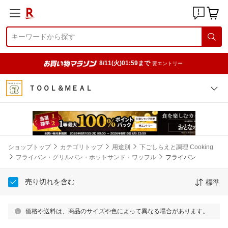
8/11(火)01:59まで
要エントリー
ＴＯＯＬ＆ＭＥＡＬ
ショップトップ
カテゴリトップ
用途別
下ごしらえと調理 Cooking
フライパン・グリルパン・ホットサンド・ワッフル
フライパン
売り切れを含む
標準
価格や送料は、商品のサイズや色によって異なる場合があります。