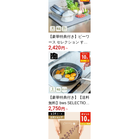
JP KO823NJP【電気ケ
トル 電気ポット ケトル
湯沸かしケトル 湯沸かし
器 コードレス 温度調整
温度機能付き 温度設定
レビューキャンペーン】
【豪華特典付き】ビーワ
cp対象
ース セレクション すっ
2,420
きり暮らす 水切りかご
円
～
浅型・深型・スクエア・
スリム・浅深セット MM-
700131・MM-700132・
LW-930000・MM-70015
2・MM-700138【日本製
水切りラック 洗い物かご
水切りザル ステンレス
キッチン 人気 ギフト】
【豪華特典付き】【送料
無料】bws SELECTION
2,750
ビーワース セレクション
円
～
すっきり暮らす盆ざる 1
9cm / 22cm / 19・22cm
（2個セット） / 19・2
2・25cm（3個セット）
持ち上げフック付き【日