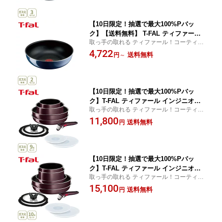
手の取れる フライパン キッチン 人気
ギフト】cp対象
【10日限定！抽選で最大100%Pバッ
ク】【送料無料】 T-FAL ティファール
取っ手の取れる ティファール！コーティン
インジニオ・ネオ ロイヤルブルー・イ
グの耐久性がアップし、ときめくような使
4,722
ンテンス ウォックパン 26cm・28cm L4
送料無料
円
～
い心地がずっと続く！
3777・L43719（ガス火専用・取手別
売）【取っ手が取れる 取っ手の取れる
フライパン キッチン 人気 ギフト】cp対
象
【10日限定！抽選で最大100%Pバッ
ク】T-FAL ティファール インジニオ・
取っ手の取れる ティファール！コーティン
ネオ ヴィンテージボルドー・インテン
グの耐久性がアップし、ときめくような使
11,800
ス セット9 L43991 （ガス火専用）【取
送料無料
円
い心地がずっと続く！
っ手が取れる 取っ手の取れる 収納 片手
鍋 なべ フライパン 取っ手 蓋 フタ ふた
キッチン 人気 ギフト】cp対象
【10日限定！抽選で最大100%Pバッ
ク】T-FAL ティファール インジニオ・
取っ手の取れる ティファール！コーティン
ネオ ヴィンテージボルドー・インテン
グの耐久性がアップし、ときめくような使
15,100
ス セット10 L43992 （ガス火専用）
送料無料
円
い心地がずっと続く！
【取っ手が取れる 取っ手の取れる 収納
片手鍋 なべ フライパン 取っ手 蓋 フタ
ふた キッチン 人気 ギフト】cp対象