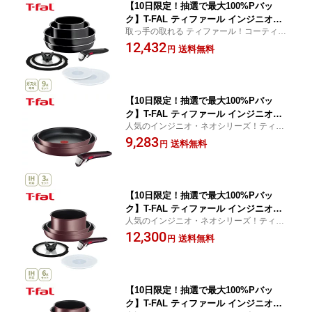
【10日限定！抽選で最大100%Pバッ
ク】T-FAL ティファール インジニオ・
取っ手の取れる ティファール！コーティン
ネオ ハードチタニウム・インテンス セ
グの耐久性がアップし、ときめくような使
12,432
ット9 L43891（ガス火専用）【取っ手が
送料無料
円
い心地がずっと続く！
取れる 取っ手の取れる 収納 片手鍋 な
べ フライパンセット 取っ手 蓋 キッチ
ン 人気 ギフト 】cp対象
【10日限定！抽選で最大100%Pバッ
ク】T-FAL ティファール インジニオ・
人気のインジニオ・ネオシリーズ！ティフ
ネオ IHマロンブラウン・アンリミテッ
ァール史上最高峰の耐久性と熱伝導性を実
9,283
ド セット3 L38590（ガス火・IH対応）
送料無料
円
現！
【取っ手が取れる 取っ手の取れる 収納
片手鍋 なべ フライパンセット 取っ手
蓋 キッチン 人気 ギフト 】cp対象
【10日限定！抽選で最大100%Pバッ
ク】T-FAL ティファール インジニオ・
人気のインジニオ・ネオシリーズ！ティフ
ネオ IHマロンブラウン・アンリミテッ
ァール史上最高峰の耐久性と熱伝導性を実
12,300
ド セット6 L38593（ガス火・IH対応）
送料無料
円
現！
【取っ手が取れる 取っ手の取れる 収納
片手鍋 なべ フライパンセット 取っ手
蓋 キッチン 人気 ギフト 】cp対象
【10日限定！抽選で最大100%Pバッ
ク】T-FAL ティファール インジニオ・