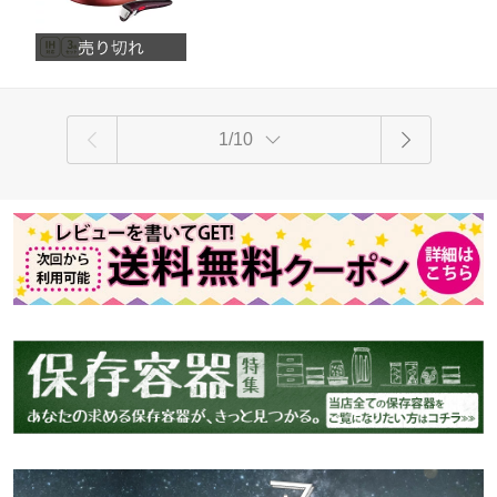
が取れる 取っ手の取れる 収納 片手鍋
なべ フライパン 取っ手 蓋 フタ ふた キ
ッチン 人気 ギフト】cp対象
1/10