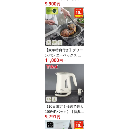
9,900
典付き】 グリーンパン
円
ウォックパン 28cm メイ
フラワー セラミック CC
001904-001 （ガス火・I
H対応） GREENPAN MA
YFLOWER 【フライパン
深型 28センチ 緑 ウッド
ハンドル キッチン レビ
ューキャンペーン】
【豪華特典付き】グリー
ンパン エーペックス フ
11,000
ライパン 20cm・24cm・
円
～
26cm・28cm CC010627
-104・CC010628-104・
CC010629-104・CC010
630-104（ガス火・IH対
応）GREENPAN【フラ
イパン ステンレス鋼 ア
ルミニウム合金 キッチン
レビューキャンペーン】
【10日限定！抽選で最大
100%Pバック】【特典付
9,791
き】T-FAL ティファール
円
ジャスティン ロック コ
ントロール 1.2L KO823A