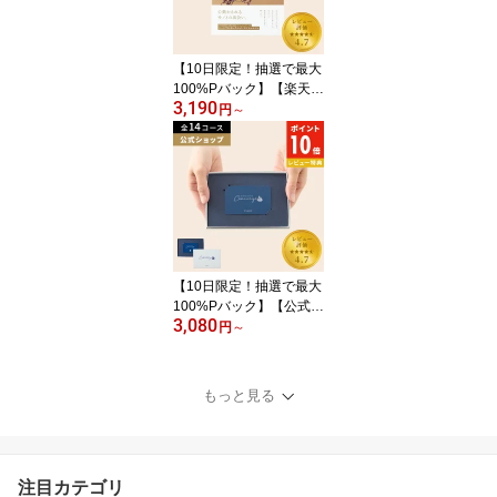
本製 脚付盆ざる ステン
レスザル キッチン 人気
ギフト レビューキャンペ
【10日限定！抽選で最大
ーン】
100%Pバック】【楽天1
3,190
位 公式】カタログギフト
円
～
ハートフルセレクション
コンシェルジュ 香典返し
内祝い 結婚祝い グルメ
出産祝い 5000円 10000
円 コース お菓子 人気 お
祝い お返し お祝い返し
選べるギフト 送料無料
レビューキャンペーン
【10日限定！抽選で最大
100%Pバック】【公式】
3,080
カタログギフト ハートフ
円
～
ルセレクション コンシェ
ルジュ カードタイプ 香
典返し 内祝い 結婚祝い
もっと見る
グルメ 1万円コース 出産
祝い 5000円 10000円 お
菓子 お礼 人気 お祝い お
返し お祝い返し 送料無
注目カテゴリ
料 レビューキャンペーン