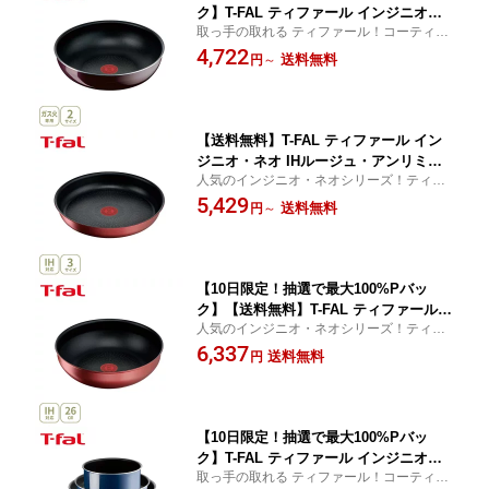
ク】T-FAL ティファール インジニオ・
取っ手の取れる ティファール！コーティン
ネオ ヴィンテージボルドー・インテン
グの耐久性がアップし、ときめくような使
4,722
ス ウォックパン 26cm・28cm L4397
送料無料
円
～
い心地がずっと続く！
7・L43919（ガス火専用・取手別売）
【取っ手が取れる 取っ手の取れる フラ
イパン キッチン 人気 ギフト】cp対象
【送料無料】T-FAL ティファール イン
ジニオ・ネオ IHルージュ・アンリミテ
人気のインジニオ・ネオシリーズ！ティフ
ッド フライパン 22cm・26cm・28cm L
ァール史上最高峰の耐久性と熱伝導性を実
5,429
38303・L38305・L38306（ガス火・IH
送料無料
円
～
現！
対応・取手別売）【取っ手が取れる 取
っ手の取れる 収納 フライパン キッチン
人気 ギフト】cp対象
【10日限定！抽選で最大100%Pバッ
ク】【送料無料】T-FAL ティファール
人気のインジニオ・ネオシリーズ！ティフ
インジニオ・ネオ IHルージュ・アンリ
ァール史上最高峰の耐久性と熱伝導性を実
6,337
ミテッド ウォックパン26cm L38377
送料無料
円
現！
（ガス火・IH対応・取手別売）【取っ手
が取れる 取っ手の取れる フライパン キ
ッチン 人気 ギフト】cp対象
【10日限定！抽選で最大100%Pバッ
ク】T-FAL ティファール インジニオ・
取っ手の取れる ティファール！コーティン
ネオ ロイヤルブルー・インテンス セッ