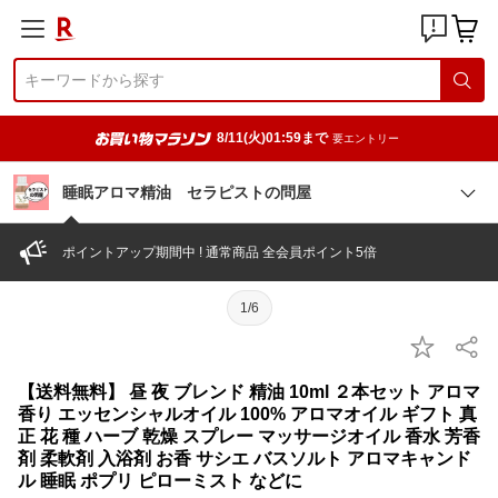
8/11(火)01:59まで
要エントリー
睡眠アロマ精油 セラピストの問屋
ポイントアップ期間中 ! 通常商品 全会員ポイント5倍
1/6
【送料無料】 昼 夜 ブレンド 精油 10ml ２本セット アロマ
香り エッセンシャルオイル 100% アロマオイル ギフト 真
正 花 種 ハーブ 乾燥 スプレー マッサージオイル 香水 芳香
剤 柔軟剤 入浴剤 お香 サシエ バスソルト アロマキャンド
ル 睡眠 ポプリ ピローミスト などに