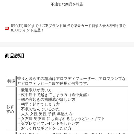
不適切な商品を報告
8/10(月)10:00まで！JCBブランド選択で楽天カード新規入会＆3回利用で
8,000ポイント進呈！
商品説明
香りと暮らすの精油はアロマディフューザー、アロマランプな
特徴
どアロマテラピー全般で使用が可能です。
・最近眠りが浅い方
・夜中途中で起きてしまう方（途中覚醒）
・朝の寝起きの熟睡感がほしい方
・朝早く起きてしまう方
おす
・不眠で悩んでいるかた
すめ
・大人 女性 男性 子供 年配の方
・女友達 男友達 にも喜ばれるちょうどいいギフト
・誕プレなどプレゼントをしたい方
・おしゃれなギフトをしたい方