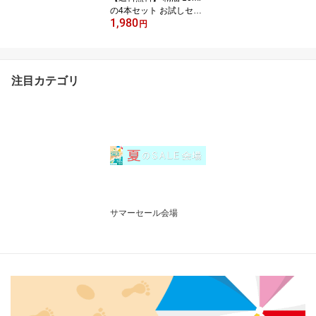
の4本セット お試しセッ
1,980
ト アロマ 香り エッセン
円
シャルオイル 100% アロ
マオイル ギフト 真正 花
種 ハーブ スプレー マッ
サージオイル 香水 芳香
注目カテゴリ
剤 柔軟剤 入浴剤 お香 虫
除け サシエ バスソルト
アロマキャンドル 睡眠
ポプリ ピローミスト な
どに
サマーセール会場