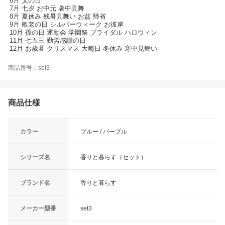
6月 父の日
7月 七夕 お中元 暑中見舞
8月 夏休み 残暑見舞い お盆 帰省
9月 敬老の日 シルバーウィーク お彼岸
10月 孫の日 運動会 学園祭 ブライダル ハロウィン
11月 七五三 勤労感謝の日
12月 お歳暮 クリスマス 大晦日 冬休み 寒中見舞い
商品番号：set3
商品仕様
カラー
ブルー / パープル
シリーズ名
香りと暮らす（セット）
ブランド名
香りと暮らす
メーカー型番
set3