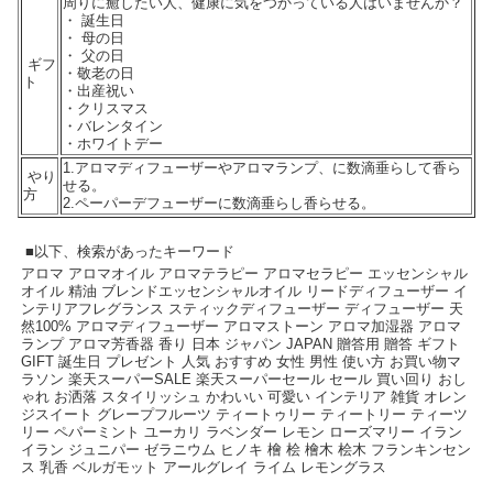
周りに癒したい人、健康に気をつかっている人はいませんか？
・ 誕生日
・ 母の日
・ 父の日
ギフ
・敬老の日
ト
・出産祝い
・クリスマス
・バレンタイン
・ホワイトデー
1.アロマディフューザーやアロマランプ、に数滴垂らして香ら
やり
せる。
方
2.ペーパーデフューザーに数滴垂らし香らせる。
■以下、検索があったキーワード
アロマ アロマオイル アロマテラピー アロマセラピー エッセンシャル
オイル 精油 ブレンドエッセンシャルオイル リードディフューザー イ
ンテリアフレグランス スティックディフューザー ディフューザー 天
然100% アロマディフューザー アロマストーン アロマ加湿器 アロマ
ランプ アロマ芳香器 香り 日本 ジャパン JAPAN 贈答用 贈答 ギフト
GIFT 誕生日 プレゼント 人気 おすすめ 女性 男性 使い方 お買い物マ
ラソン 楽天スーパーSALE 楽天スーパーセール セール 買い回り おし
ゃれ お洒落 スタイリッシュ かわいい 可愛い インテリア 雑貨 オレン
ジスイート グレープフルーツ ティートゥリー ティートリー ティーツ
リー ペパーミント ユーカリ ラベンダー レモン ローズマリー イラン
イラン ジュニパー ゼラニウム ヒノキ 檜 桧 檜木 桧木 フランキンセン
ス 乳香 ベルガモット アールグレイ ライム レモングラス