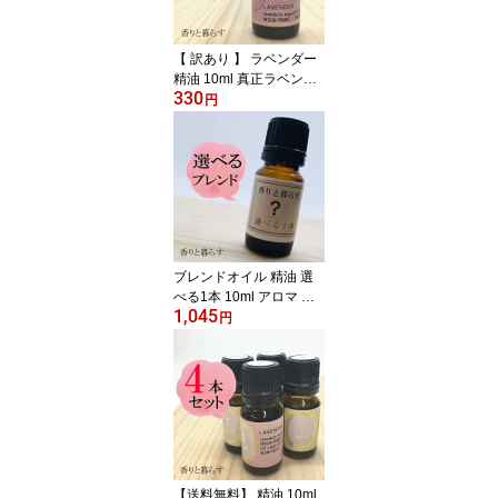
ラベンダー ギフト 枕 い
びき防止 プチギフト い
い香り 昼寝 睡眠改善
【 訳あり 】 ラベンダー
精油 10ml 真正ラベンダ
330
ーアロマ 香り エッセン
円
シャルオイル 100% アロ
マオイル ギフト 花 種 ハ
ーブ 乾燥 スプレー マッ
サージオイル 香水 芳香
剤 柔軟剤 入浴剤 お香 虫
除け サシエ バスソルト
アロマキャンドル 睡眠
ポプリ ピローミスト な
ブレンドオイル 精油 選
どに
べる1本 10ml アロマ 香
1,045
り エッセンシャルオイル
円
100% アロマオイル ギフ
ト 真正 花 種 ハーブ 乾燥
スプレー マッサージオイ
ル 香水 芳香剤 柔軟剤 入
浴剤 お香 虫除け サシエ
バスソルト アロマキャン
ドル 睡眠 ポプリ ピロー
ミスト などに
【送料無料】 精油 10ml