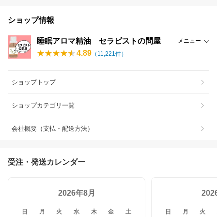
ショップ情報
睡眠アロマ精油 セラピストの問屋
メニュー
4.89
（
11,221
件）
ショップトップ
ショップカテゴリ一覧
会社概要（支払・配送方法）
受注・発送カレンダー
2026年8月
20
日
月
火
水
木
金
土
日
月
火