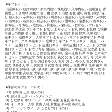
■ギフトシーン
出産内祝い 結婚内祝い 新築内祝い 快気祝い 入学内祝い 結納返し 香
典返し 引き出物 結婚式 引出物 法事 引出物 お礼 謝礼 御礼 お祝い返
し 成人祝い 卒業祝い 結婚祝い 出産祝い 誕生祝い 初節句祝い 入学祝
い 就職祝い 新築祝い 開店祝い 移転祝い 退職祝い 還暦祝い 古希祝い
喜寿祝い 米寿祝い 退院祝い 昇進祝い 栄転祝い 叙勲祝い プレゼント
お土産 手土産 プチギフト お返し ありがとう お礼 御礼 お見舞 ご挨拶
引越しの挨拶 引っ越し 引越し挨拶 出産 結婚 新築 快気 入学 祝い 出
産ギフト 結婚ギフト 入学ギフト ありがとうギフト 挨拶ギフト 卒園
ギフトボックス 卒業ギフト 退職プチギフト コスメギフト 誕生日 バー
スデー 誕生日プレゼント 誕生日ギフト 母の誕生日プレゼント 父の誕
生日プレゼント お取り寄せ 開店祝い 開業祝い 周年記念 記念品 お茶
請け 菓子折り おもたせ 贈答品 挨拶回り 定年退職 転勤 来客 ご来場プ
レゼント ご成約記念 表彰 お父さん 義父 父 お母さん 義母 母 兄弟 姉
妹 子供 こども 子ども おばあちゃん 祖母 おじいちゃん 祖父 奥さん
彼女 旦那さん 彼氏 女友達 男友達 友達 仲良し 先生 職場 先輩 後輩 同
僚 取引先 お客様 2歳 3歳 4歳 5歳 6歳 7歳 8歳 9歳 10歳 11歳 12歳 小
学生 中学生 高校生 大学生 20代 30代 40代 50代 60代 70代 80代 部下
上司 男性 女性 女の子 男の子
■季節のギフト・ハレの日
1月 お年賀 正月 成人の日
2月 節分 旧正月 バレンタインデー
3月 ひな祭り ホワイトデー 卒業 卒園 お花見 春休み
4月 イースター 入学 就職 入社 新生活 新年度 春の行楽
5月 ゴールデンウィーク こどもの日 母の日