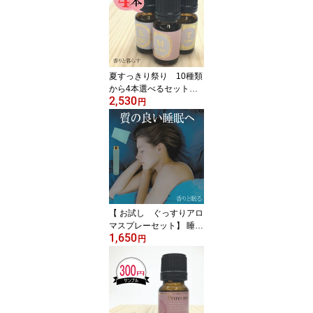
夏すっきり祭り 10種類
から4本選べるセット
2,530
アロマオイル エッセンシ
円
ャルオイル
【 お試し ぐっすりアロ
マスプレーセット】 睡眠
1,650
グッズ 健康グッズ 安眠
円
グッズ 快眠グッズ おし
ゃれ 睡眠 安眠 不眠 アロ
マ ピローミスト 癒しグ
ッズ リラックス 誕生日
プレゼント 雑貨 寝つき