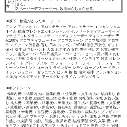
やり
せる。
方
2.ペーパーデフューザーに数滴垂らし香らせる。
■以下、検索があったキーワード
アロマ アロマオイル アロマテラピー アロマセラピー エッセンシャル
オイル 精油 ブレンドエッセンシャルオイル リードディフューザー イ
ンテリアフレグランス スティックディフューザー ディフューザー 天
然100% アロマディフューザー アロマストーン アロマ加湿器 アロマ
ランプ アロマ芳香器 香り 日本 ジャパン JAPAN 贈答用 贈答 ギフト
GIFT 誕生日 プレゼント 人気 おすすめ 女性 男性 使い方 お買い物マ
ラソン 楽天スーパーSALE 楽天スーパーセール セール 買い回り おし
ゃれ お洒落 スタイリッシュ かわいい 可愛い インテリア 雑貨 オレン
ジスイート グレープフルーツ ティートゥリー ティートリー ティーツ
リー ペパーミント ユーカリ ラベンダー レモン ローズマリー イラン
イラン ジュニパー ゼラニウム ヒノキ 檜 桧 檜木 桧木 フランキンセン
ス 乳香 ベルガモット アールグレイ ライム レモングラス
■ギフトシーン
出産内祝い 結婚内祝い 新築内祝い 快気祝い 入学内祝い 結納返し 香
典返し 引き出物 結婚式 引出物 法事 引出物 お礼 謝礼 御礼 お祝い返
し 成人祝い 卒業祝い 結婚祝い 出産祝い 誕生祝い 初節句祝い 入学祝
い 就職祝い 新築祝い 開店祝い 移転祝い 退職祝い 還暦祝い 古希祝い
喜寿祝い 米寿祝い 退院祝い 昇進祝い 栄転祝い 叙勲祝い プレゼント
お土産 手土産 プチギフト お返し ありがとう お礼 御礼 お見舞 ご挨拶
引越しの挨拶 引っ越し 引越し挨拶 出産 結婚 新築 快気 入学 祝い 出
産ギフト 結婚ギフト 入学ギフト ありがとうギフト 挨拶ギフト 卒園