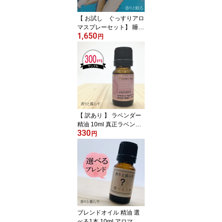
【 お試し ぐっすりアロ
マスプレーセット】 睡眠
1,650
グッズ 健康グッズ 安眠
円
グッズ 快眠グッズ おし
ゃれ 睡眠 安眠 不眠 アロ
マ ピローミスト 癒しグ
ッズ リラックス 誕生日
プレゼント 雑貨 寝つき
ラベンダー ギフト 枕 い
びき防止 プチギフト い
い香り 昼寝 睡眠改善
【 訳あり 】 ラベンダー
精油 10ml 真正ラベンダ
330
ーアロマ 香り エッセン
円
シャルオイル 100% アロ
マオイル ギフト 花 種 ハ
ーブ 乾燥 スプレー マッ
サージオイル 香水 芳香
剤 柔軟剤 入浴剤 お香 虫
除け サシエ バスソルト
アロマキャンドル 睡眠
ポプリ ピローミスト な
ブレンドオイル 精油 選
どに
べる1本 10ml アロマ 香