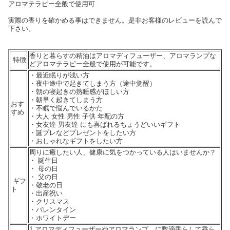
アロマテラピー全般で使用可
実際の香りを確かめる事はできません。是非お客様のレビューを読んで
下さい。
香りと暮らすの精油はアロマディフューザー、アロマランプな
特徴
どアロマテラピー全般で使用が可能です。
・最近眠りが浅い方
・夜中途中で起きてしまう方（途中覚醒）
・朝の寝起きの熟睡感がほしい方
・朝早く起きてしまう方
おす
・不眠で悩んでいるかた
すめ
・大人 女性 男性 子供 年配の方
・女友達 男友達 にも喜ばれるちょうどいいギフト
・誕プレなどプレゼントをしたい方
・おしゃれなギフトをしたい方
周りに癒したい人、健康に気をつかっている人はいませんか？
・ 誕生日
・ 母の日
・ 父の日
ギフ
・敬老の日
ト
・出産祝い
・クリスマス
・バレンタイン
・ホワイトデー
1.アロマディフューザーやアロマランプ、に数滴垂らして香ら