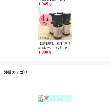
1,045
り エッセンシャルオイル
円
100% アロマオイル ギフ
ト 真正 花 種 ハーブ 乾燥
スプレー マッサージオイ
ル 香水 芳香剤 柔軟剤 入
浴剤 お香 虫除け サシエ
バスソルト アロマキャン
ドル 睡眠 ポプリ ピロー
ミスト などに
【送料無料】 精油 10ml
の4本セット お試しセッ
1,980
ト アロマ 香り エッセン
円
シャルオイル 100% アロ
マオイル ギフト 真正 花
種 ハーブ スプレー マッ
サージオイル 香水 芳香
注目カテゴリ
剤 柔軟剤 入浴剤 お香 虫
除け サシエ バスソルト
アロマキャンドル 睡眠
ポプリ ピローミスト な
どに