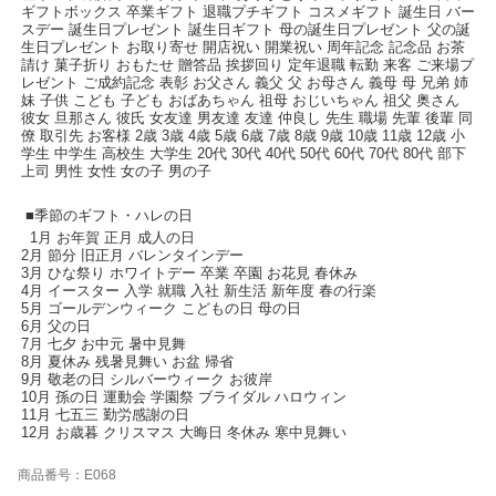
ギフトボックス 卒業ギフト 退職プチギフト コスメギフト 誕生日 バー
スデー 誕生日プレゼント 誕生日ギフト 母の誕生日プレゼント 父の誕
生日プレゼント お取り寄せ 開店祝い 開業祝い 周年記念 記念品 お茶
請け 菓子折り おもたせ 贈答品 挨拶回り 定年退職 転勤 来客 ご来場プ
レゼント ご成約記念 表彰 お父さん 義父 父 お母さん 義母 母 兄弟 姉
妹 子供 こども 子ども おばあちゃん 祖母 おじいちゃん 祖父 奥さん
彼女 旦那さん 彼氏 女友達 男友達 友達 仲良し 先生 職場 先輩 後輩 同
僚 取引先 お客様 2歳 3歳 4歳 5歳 6歳 7歳 8歳 9歳 10歳 11歳 12歳 小
学生 中学生 高校生 大学生 20代 30代 40代 50代 60代 70代 80代 部下
上司 男性 女性 女の子 男の子
■季節のギフト・ハレの日
1月 お年賀 正月 成人の日
2月 節分 旧正月 バレンタインデー
3月 ひな祭り ホワイトデー 卒業 卒園 お花見 春休み
4月 イースター 入学 就職 入社 新生活 新年度 春の行楽
5月 ゴールデンウィーク こどもの日 母の日
6月 父の日
7月 七夕 お中元 暑中見舞
8月 夏休み 残暑見舞い お盆 帰省
9月 敬老の日 シルバーウィーク お彼岸
10月 孫の日 運動会 学園祭 ブライダル ハロウィン
11月 七五三 勤労感謝の日
12月 お歳暮 クリスマス 大晦日 冬休み 寒中見舞い
商品番号：E068