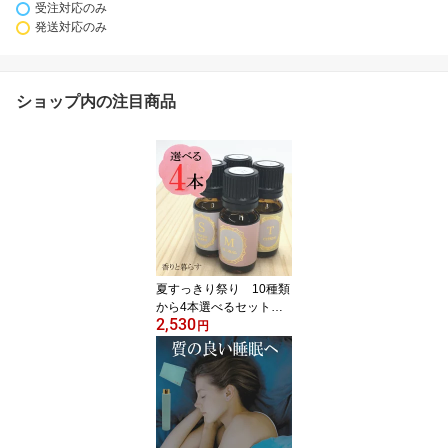
受注対応のみ
発送対応のみ
ショップ内の注目商品
夏すっきり祭り 10種類
から4本選べるセット
2,530
アロマオイル エッセンシ
円
ャルオイル