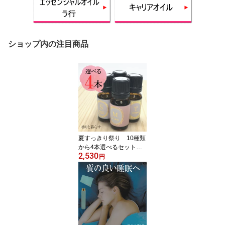
ショップ内の注目商品
夏すっきり祭り 10種類
から4本選べるセット
2,530
アロマオイル エッセンシ
円
ャルオイル