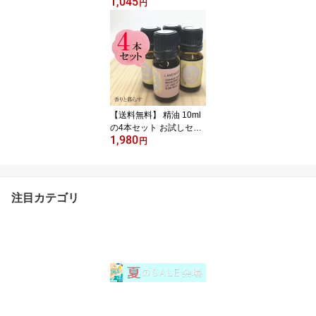
1,045
り エッセンシャルオイル
円
100% アロマオイル ギフ
ト 真正 花 種 ハーブ 乾燥
スプレー マッサージオイ
ル 香水 芳香剤 柔軟剤 入
浴剤 お香 虫除け サシエ
バスソルト アロマキャン
ドル 睡眠 ポプリ ピロー
ミスト などに
【送料無料】 精油 10ml
の4本セット お試しセッ
1,980
ト アロマ 香り エッセン
円
シャルオイル 100% アロ
マオイル ギフト 真正 花
種 ハーブ スプレー マッ
サージオイル 香水 芳香
注目カテゴリ
剤 柔軟剤 入浴剤 お香 虫
除け サシエ バスソルト
アロマキャンドル 睡眠
ポプリ ピローミスト な
どに