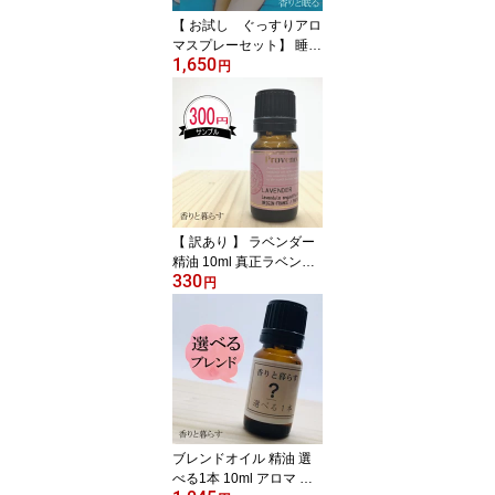
【 お試し ぐっすりアロ
マスプレーセット】 睡眠
1,650
グッズ 健康グッズ 安眠
円
グッズ 快眠グッズ おし
ゃれ 睡眠 安眠 不眠 アロ
マ ピローミスト 癒しグ
ッズ リラックス 誕生日
プレゼント 雑貨 寝つき
ラベンダー ギフト 枕 い
びき防止 プチギフト い
い香り 昼寝 睡眠改善
【 訳あり 】 ラベンダー
精油 10ml 真正ラベンダ
330
ーアロマ 香り エッセン
円
シャルオイル 100% アロ
マオイル ギフト 花 種 ハ
ーブ 乾燥 スプレー マッ
サージオイル 香水 芳香
剤 柔軟剤 入浴剤 お香 虫
除け サシエ バスソルト
アロマキャンドル 睡眠
ポプリ ピローミスト な
ブレンドオイル 精油 選
どに
べる1本 10ml アロマ 香