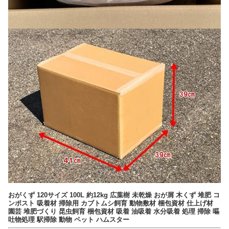
おがくず 120サイズ 100L 約12kg 広葉樹 未乾燥 おが屑 木くず 堆肥 コ
ンポスト 吸着材 掃除用 カブトムシ飼育 動物敷材 梱包資材 仕上げ材
園芸 堆肥づくり 昆虫飼育 梱包資材 吸着 油吸着 水分吸着 処理 掃除 嘔
吐物処理 駅掃除 動物 ペット ハムスター