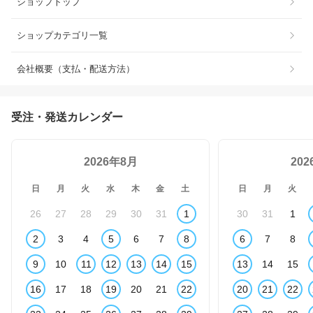
ショップトップ
ショップカテゴリ一覧
会社概要（支払・配送方法）
受注・発送カレンダー
2026年8月
20
日
月
火
水
木
金
土
日
月
火
26
27
28
29
30
31
1
30
31
1
2
3
4
5
6
7
8
6
7
8
9
10
11
12
13
14
15
13
14
15
16
17
18
19
20
21
22
20
21
22