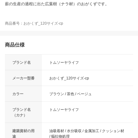
薪の生産の過程に出た広葉樹（ナラ材）のおがくずです。
商品番号：おかくず_120サイズ-cp
商品仕様
ブランド名
トムソーヤライフ
メーカー型番
おかくず_120サイズ-cp
カラー
ブラウン / 茶色 / ベージュ
ブランド名
トムソーヤライフ
（カナ）
建築資材の用
油吸着材 / 水分吸収 / 金属加工 / クッション材
途
/ 嘔吐物処理