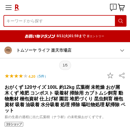
8/11(火)01:59まで
要エントリー
トムソーヤ ライフ 楽天市場店
1/5
（
5
件）
4.20
おがくず 120サイズ 100L 約12kg 広葉樹 未乾燥 おが屑
木くず 堆肥 コンポスト 吸着材 掃除用 カブトムシ飼育 動
物敷材 梱包資材 仕上げ材 園芸 堆肥づくり 昆虫飼育 梱包
資材 吸着 油吸着 水分吸着 処理 掃除 嘔吐物処理 駅掃除 ペ
ット
薪の生産の過程に出た広葉樹（ナラ材）の未乾燥おがくずです。