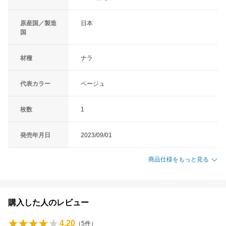
原産国／製造
日本
国
材種
ナラ
代表カラー
ベージュ
枚数
1
発売年月日
2023/09/01
商品仕様をもっと見る
購入した人のレビュー
4.20
（
5
件）