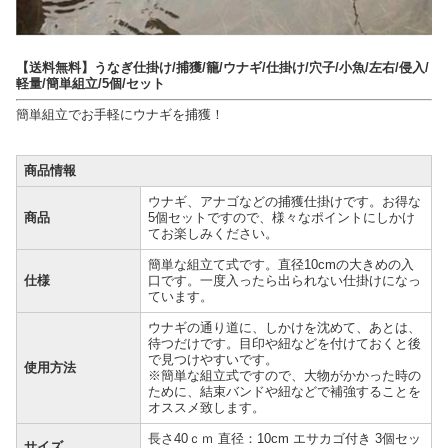
【送料無料】うなぎ仕掛け/捕獲/籠/ウナギ/仕掛け/穴子/小魚/左右/侵入/
軽量/簡単組立/5個/セット
簡単組立でお手軽にウナギを捕獲！
商品情報
ウナギ、アナゴなどの捕獲仕掛けです。お得な
商品
5個セットですので、様々なポイントにしかけ
てお楽しみください。
簡単な組立て式です。直径10cmの大きめの入
仕様
口です。一度入ったら出られない仕掛けになっ
ています。
ウナギの通り道に、しかけを沈めて、あとは、
待つだけです。目印や紐などを付けておくと後
で見つけやすいです。
使用方法
※簡単な組立式ですので、大物がかかった時の
ために、結束バンドや紐などで補強することを
オススメ致します。
長さ40ｃｍ 直径：10cm エサカゴ付き 3個セッ
サイズ