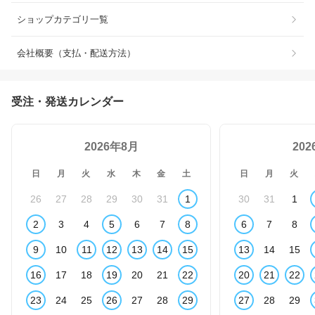
ショップカテゴリ一覧
会社概要（支払・配送方法）
受注・発送カレンダー
2026年8月
20
日
月
火
水
木
金
土
日
月
火
26
27
28
29
30
31
1
30
31
1
2
3
4
5
6
7
8
6
7
8
9
10
11
12
13
14
15
13
14
15
16
17
18
19
20
21
22
20
21
22
23
24
25
26
27
28
29
27
28
29