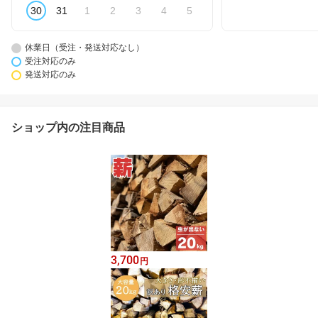
30
31
1
2
3
4
5
休業日（受注・発送対応なし）
受注対応のみ
発送対応のみ
ショップ内の注目商品
3,700
円