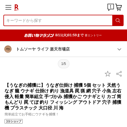
8/11(火)01:59まで
要エントリー
トムソーヤ ライフ 楽天市場店
1/5
【うなぎの捕獲に】うなぎ仕掛け 捕獲 5個 セット 天然う
なぎ 籠 ウナギ 仕掛け 釣り 漁道具 罠 猟 網 穴子 小魚 左右
侵入 軽量 簡単組立 手づかみ 捕獲かご ウナギとり カゴ 筒
もんどり 罠 てぼ 釣り フィッシング アウトドア 穴子 捕獲
機 プラスチック 大口径 川 海
簡単組立でお手軽にウナギを捕獲！