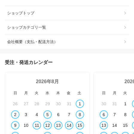
ショップトップ
ショップカテゴリ一覧
会社概要（支払・配送方法）
受注・発送カレンダー
2026年8月
20
日
月
火
水
木
金
土
日
月
火
26
27
28
29
30
31
1
30
31
1
2
3
4
5
6
7
8
6
7
8
9
10
11
12
13
14
15
13
14
15