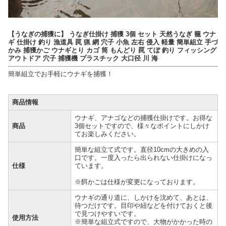
【うなぎの捕獲に】 うなぎ仕掛け 捕獲 3個 セット 天然うなぎ 籠 ウナ
ギ 仕掛け 釣り 漁道具 罠 猟 網 穴子 小魚 左右 侵入 軽量 簡単組立 手づ
かみ 捕獲かご ウナギとり カゴ 筒 もんどり 罠 てぼ 釣り フィッシング
アウトドア 穴子 捕獲機 プラスチック 大口径 川 海
簡単組立でお手軽にウナギを捕獲！
商品情報
ウナギ、アナゴなどの捕獲仕掛けです。お得な
商品
3個セットですので、様々なポイントにしかけ
てお楽しみください。
簡単な組立て式です。直径10cmの大きめの入
口です。一度入ったら出られない仕掛けになっ
仕様
ています。
※餌かごは仕様が変更になっております。
ウナギの通り道に、しかけを沈めて、あとは、
待つだけです。目印や紐などを付けておくと後
で見つけやすいです。
使用方法
※簡単な組立式ですので、大物がかかった時の