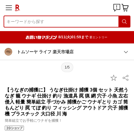
8/11(火)01:59まで
要エントリー
トムソーヤ ライフ 楽天市場店
1/5
【うなぎの捕獲に】 うなぎ仕掛け 捕獲 3個 セット 天然う
なぎ 籠 ウナギ 仕掛け 釣り 漁道具 罠 猟 網 穴子 小魚 左右
侵入 軽量 簡単組立 手づかみ 捕獲かご ウナギとり カゴ 筒
もんどり 罠 てぼ 釣り フィッシング アウトドア 穴子 捕獲
機 プラスチック 大口径 川 海
簡単組立でお手軽にウナギを捕獲！