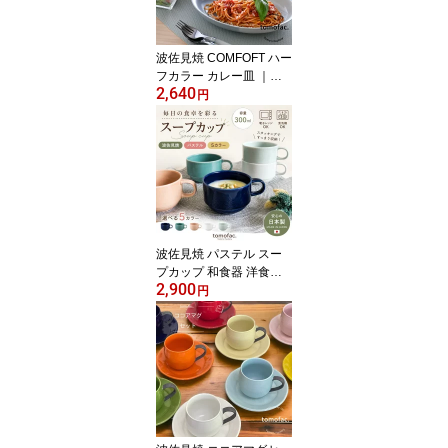
波佐見焼 COMFOFT ハー
フカラー カレー皿 ｜選
2,640
べる3色・おしゃれ半分
円
カラー｜食洗機・電子レ
ンジ対応 ギフト包装無料
パスタ・ご飯ものにも最
適 tomofac
波佐見焼 パステル スー
プカップ 和食器 洋食器
2,900
シンプル 女の子の食器
円
マグ スタックス ギフト
プレゼント