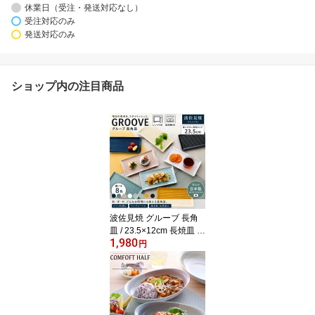
休業日（受注・発送対応なし）
受注対応のみ
発送対応のみ
ショップ内の注目商品
波佐見焼 グルーブ 長角
皿 / 23.5×12cm 長焼皿 長
1,980
皿 角皿 長方形 はさみや
円
き はさみ焼き 北欧風 溝