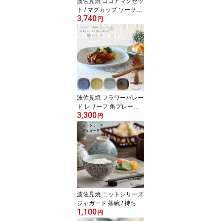
波佐見焼 ココアマグセッ
ト / マグカップ ソーサー
3,740
プレート 洋食 食器 皿 結
円
婚祝い プレゼント 可愛
い ギフト キャンプ ティ
ーカップ コーヒーカップ
コップ 皿 北欧 インテリ
ア おしゃれ 無地 シンプ
ル
波佐見焼 フラワーパレー
ド レリーフ 角プレート
3,300
大 シンプル 結婚祝い
円
敬老の日 プレゼント
贈り物 ギフト 食器 器
磁器 陶器 日本製 おしゃ
れ 無地 カラフル かわい
い シンプル 誕生日 ギフ
ト 結婚祝い 新居祝い 新
築祝い ラッピング 北欧
柄
波佐見焼 ニットシリーズ
ジャガード 茶碗 / 持ちや
1,100
すい 和柄 シンプル ギフ
円