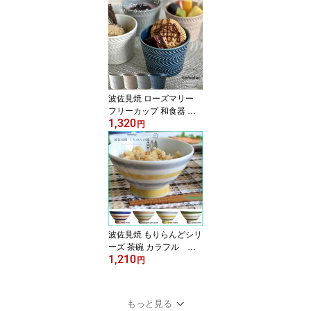
ト セット プレゼント 鍋
おうちごはん ナチュラル
食器 おしゃれ かわいい
可愛い モダン tomofac
波佐見焼 ローズマリー
フリーカップ 和食器 洋
1,320
食 食器 カップ お揃い
円
結婚祝い 新生活 テーブ
ルコーディネート プレゼ
ント 家族食器 可愛い ギ
フト
波佐見焼 もりらんどシリ
ーズ 茶碗 カラフル ボ
1,210
ーダー柄 内祝い プレ
円
ゼント 家族食器 可愛
い プレゼント
もっと見る