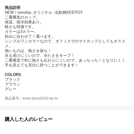
商品説明
NEW！tomofac.オリジナル -北欧柄KEEPOT-
二重構造のカップ。
保温、保冷効果あり。
軽さも特徴です。
カラーは3カラー。
好みに合わせて！選べます。
シンプルワンカラーなので、オフィスでのマイカップとしてもオスス
メ。
熱いものは、熱さを保ち！
氷も溶けにくいので、冷たさをキープ！
二重構造で外に熱さも伝わりにくいので、あっちっち！となりにくく、
手を添えても充分に持つことができます！
COLORS
ブラック
ブラウン
グレー
商品番号：tomo-tomo0033-kp-hi
購入した人のレビュー