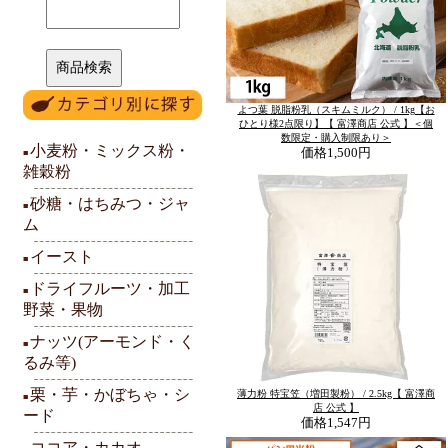
よつ葉 脱脂粉乳（スキムミルク） / 1kg【お
ひとり様2点限り】【 富澤商店 公式 】＜個
数限定・購入制限あり＞
小麦粉・ミックス粉・
価格
1,500円
■
雑穀粉
砂糖・はちみつ・ジャ
■
ム
イースト
■
ドライフルーツ・加工
■
野菜・果物
ナッツ(アーモンド・く
■
るみ等)
栗・芋・かぼちゃ・シ
薄力粉 特宝笠（増田製粉） / 2.5kg【 富澤商
■
店 公式 】
ード
価格
1,547円
ココア・カカオ