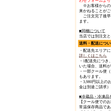
わせフォームより
※お客様からの
来かねることがご
ご注文完了後早
ます。
■同梱について
当店では別注文と
送料・配送につい
・配送先エリアに
詳しくはこちら
・1配送先につき、
いた場合、送料が
・一部クール便（
もあります。
・3,980円以上
金は別途ご請求）
■冷蔵品・冷凍品
【クール便でのお
常温保存商品であ