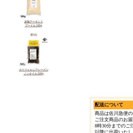
皮無アーモンド
プードル 500g
第5位
カリフォルニアレーズン
ノンオイル 500g
配送について
商品は佐川急便の
ご注文商品のお届
8時30分までの
以降に出荷いたし