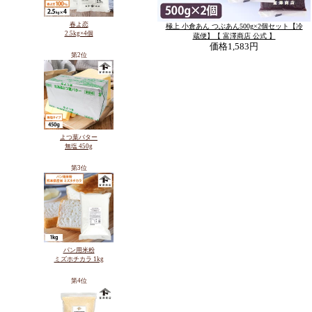
春よ恋
極上 小倉あん つぶあん500g×2個セット【冷
2.5kg×4個
蔵便】【 富澤商店 公式 】
価格
1,583円
第2位
よつ葉バター
無塩 450g
第3位
パン用米粉
ミズホチカラ 1kg
第4位