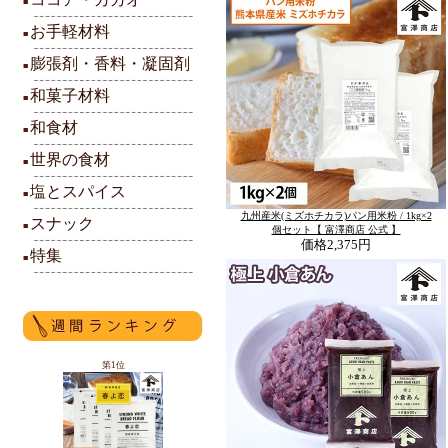
■
お手軽材料
■
膨張剤・香料・凝固剤
■
和菓子材料
■
和食材
■
世界の食材
■
塩とスパイス
■
九州産米(ミズホチカラ)パン用米粉 / 1kg×2
スナック
■
個セット【 富澤商店 公式 】
価格
2,375円
特集
■
第1位