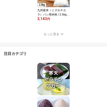
九州産米（ミズホチカ
ラ）パン用米粉 / 2.5kg【
3,143
富澤商店 公式 】
円
もっと見る
注目カテゴリ