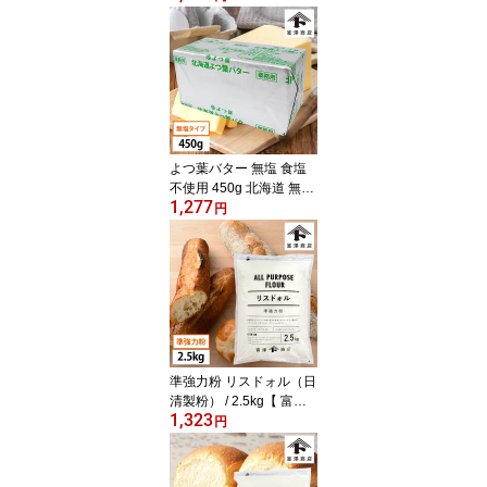
パン作り 送料無料 パン
用
よつ葉バター 無塩 食塩
不使用 450g 北海道 無塩
1,277
バター よつば 四つ葉 よ
円
つ葉乳業 よつ葉無塩【
冷蔵便 】【 富澤商店 公
式 】
準強力粉 リスドォル（日
清製粉） / 2.5kg【 富澤
1,323
商店 公式 】
円