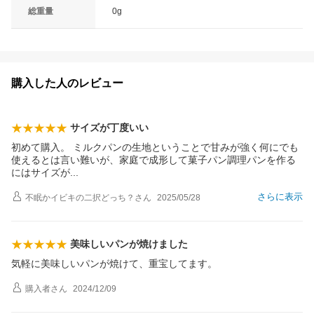
総重量
0g
購入した人のレビュー
サイズが丁度いい
初めて購入。 ミルクパンの生地ということで甘みが強く何にでも
使えるとは言い難いが、家庭で成形して菓子パン調理パンを作る
にはサイズ
が
さらに表示
不眠かイビキの二択どっち？
さん
2025/05/28
美味しいパンが焼けました
気軽に美味しいパンが焼けて、重宝してます。
購入者
さん
2024/12/09