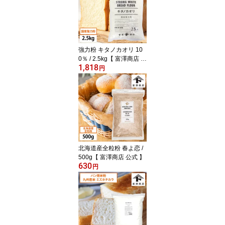
強力粉 キタノカオリ 10
0％ / 2.5kg【 富澤商店 公
1,818
式 】
円
北海道産全粒粉 春よ恋 /
500g【 富澤商店 公式 】
630
円