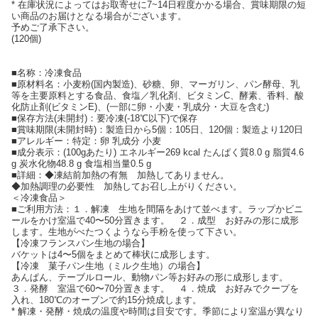
* 在庫状況によってはお取寄せに7~14日程度かかる場合、賞味期限の短
い商品のお届けとなる場合がございます。
予めご了承下さい。
(120個)
■名称：冷凍食品
■原材料名：小麦粉(国内製造)、砂糖、卵、マーガリン、パン酵母、乳
等を主要原料とする食品、食塩／乳化剤、ビタミンC、酵素、香料、酸
化防止剤(ビタミンE)、(一部に卵・小麦・乳成分・大豆を含む)
■保存方法(未開封)：要冷凍(-18℃以下)で保存
■賞味期限(未開封時)：製造日から5個：105日、120個：製造より120日
■アレルギー：特定：卵 乳成分 小麦
■成分表示：(100gあたり) エネルギー269 kcal たんぱく質8.0 g 脂質4.6
g 炭水化物48.8 g 食塩相当量0.5 g
■詳細：◆凍結前加熱の有無 加熱してありません。
◆加熱調理の必要性 加熱してお召し上がりください。
＜冷凍食品＞
■ご利用方法：１．解凍 生地を間隔をあけて並べます。ラップかビニ
ールをかけ室温で40〜50分置きます。 ２．成型 お好みの形に成形
します。生地がべたつくようなら手粉を使って下さい。
【冷凍フランスパン生地の場合】
バケットは4〜5個をまとめて棒状に成形します。
【冷凍 菓子パン生地（ミルク生地）の場合】
あんぱん、テーブルロール、動物パン等お好みの形に成形します。
３．発酵 室温で60〜70分置きます。 ４．焼成 お好みでクープを
入れ、180℃のオーブンで約15分焼成します。
* 解凍・発酵・焼成の温度や時間は目安です。季節により室温が異なり