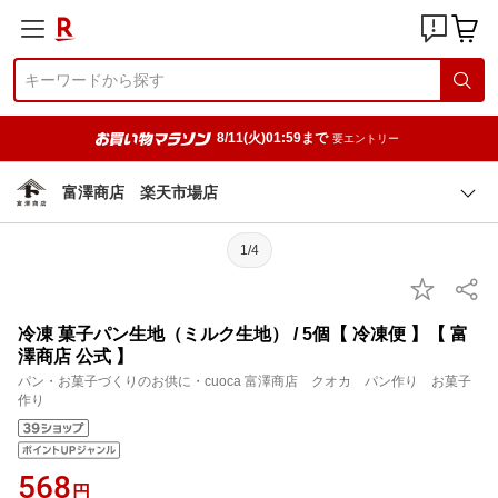
8/11(火)01:59まで
要エントリー
富澤商店 楽天市場店
1/4
冷凍 菓子パン生地（ミルク生地） / 5個【 冷凍便 】【 富
澤商店 公式 】
パン・お菓子づくりのお供に・cuoca 富澤商店 クオカ パン作り お菓子
作り
568
円