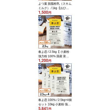
よつ葉 脱脂粉乳（スキム
ミルク） / 1kg【おひと
1,500
り様2点限り】【 富澤商
円
店 公式 】＜個数限定・
購入制限あり＞
春よ恋 / 2.5kg【 小麦粉
強力粉 100% 国産 富澤
1,200
商店 製パン パン作り 製
円
菓 お菓子作り 】
春よ恋 100% / 2.5kg×4個
セット 10kg 小麦粉 強力
5,841
粉 国産 富澤商店 製パン
円