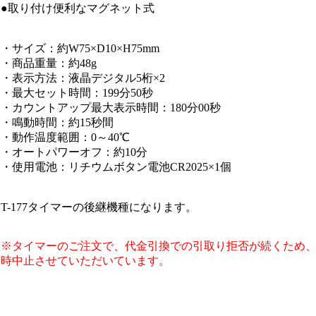
●取り付け便利なマグネット式
・サイズ：約W75×D10×H75mm
・商品重量：約48g
・表示方法：液晶デジタル5桁×2
・最大セット時間：199分50秒
・カウントアップ最大表示時間：180分00秒
・鳴動時間：約15秒間
・動作温度範囲：0～40℃
・オートパワーオフ：約10分
・使用電池：リチウムボタン電池CR2025×1個
T-177タイマーの後継機種になります。
※タイマーのご注文で、代金引換での引取り拒否が続くため、
時中止させていただいています。