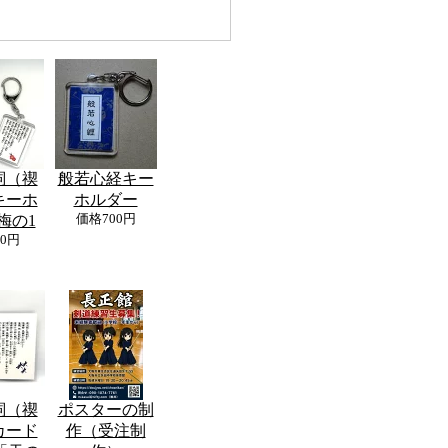
詞（禊
般若心経キー
キーホ
ホルダー
梅の1
価格
700円
00円
詞（禊
ポスターの制
カード
作（受注制