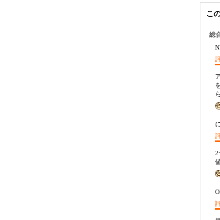
こ
総
O