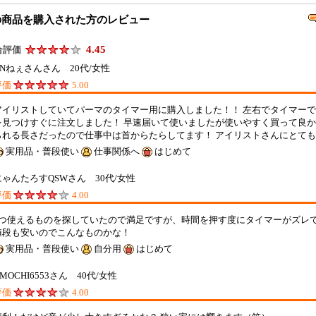
の商品を購入された方のレビュー
4.45
合評価
NNねぇさんさん 20代/女性
評価
5.00
アイリストしていてパーマのタイマー用に購入しました！！ 左右でタイマー
を見つけすぐに注文しました！ 早速届いて使いましたが使いやすく買って良か
られる長さだったので仕事中は首からたらしてます！ アイリストさんにとて
実用品・普段使い
仕事関係へ
はじめて
にゃんたろすQSWさん 30代/女性
評価
4.00
2つ使えるものを探していたので満足ですが、時間を押す度にタイマーがズレ
値段も安いのでこんなものかな！
実用品・普段使い
自分用
はじめて
MOCHI6553さん 40代/女性
評価
4.00