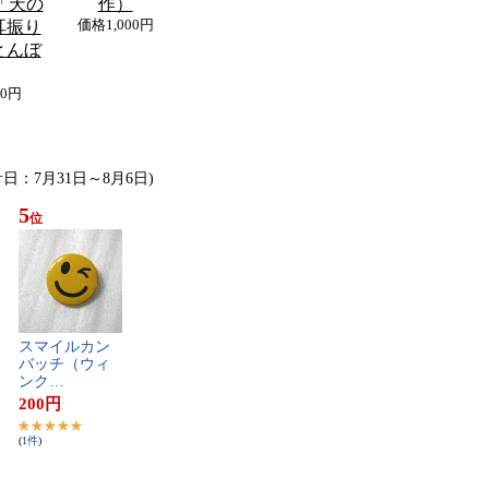
「天の
作）
耳振り
価格
1,000円
とんぼ
00円
計日：7月31日～8月6日)
5
位
ス​マ​イ​ル​カ​ン​
バ​ッ​チ​（​ウ​ィ​
ン​ク​…
200
円
(
1
件
)