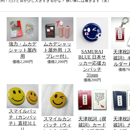
便利！だけど音が少し大きすぎるかな？ 狭い家には響きます（笑）
強力・ムカデ
ムカデシャッ
シャット屋内
ト屋外用（ス
SAMURAI
天津祝
用
プレー付）
BLUE 日本サ
祓詞）
価格
2,200円
価格
2,200円
ッカー応援カ
ルダー 
ンバッチ
価格
7
31mm
価格
200円
スマイルバッ
チ（カンバッ
スマイルカン
天津祝詞（禊
天津祝
チ）直径31ミ
バッチ（ウィ
祓詞）カード
祓詞）
リ