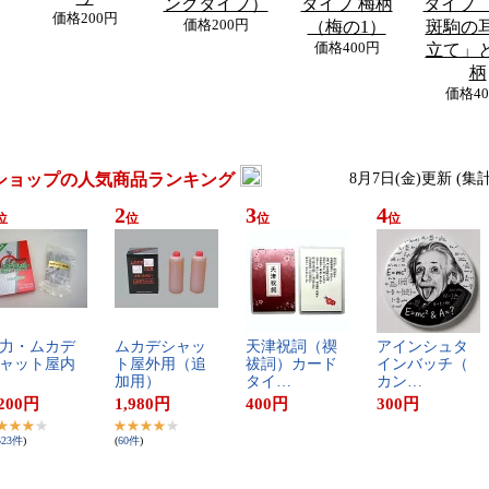
ンクタイプ）
タイプ 梅柄
タイプ 
価格
200円
価格
200円
（梅の1）
斑駒の
価格
400円
立て」
柄
価格
4
ショップの人気商品ランキング
8月7日(金)更新 (集
2
3
4
位
位
位
位
力​・​ム​カ​デ​
ム​カ​デ​シ​ャ​ッ​
天​津​祝​詞​（​禊​
ア​イ​ン​シ​ュ​タ​
ャ​ッ​ト​屋​内​
ト​屋​外​用​（​追​
祓​詞​）​カ​ー​ド​
イ​ン​バ​ッ​チ​（​
加​用​）
タ​イ​…
カ​ン​…
200
円
1,980
円
400
円
300
円
523
件
)
(
60
件
)