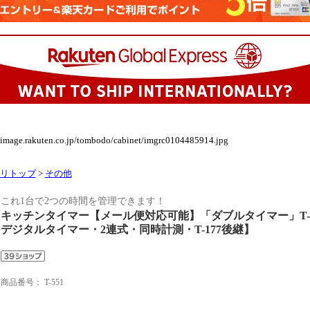
//image.rakuten.co.jp/tombodo/cabinet/imgrc0104485914.jpg
リトップ
>
その他
これ1台で2つの時間を管理できます！
キッチンタイマー【メール便対応可能】「ダブルタイマー」T-
デジタルタイマー・2連式・同時計測・T-177後継】
商品番号：
T-551