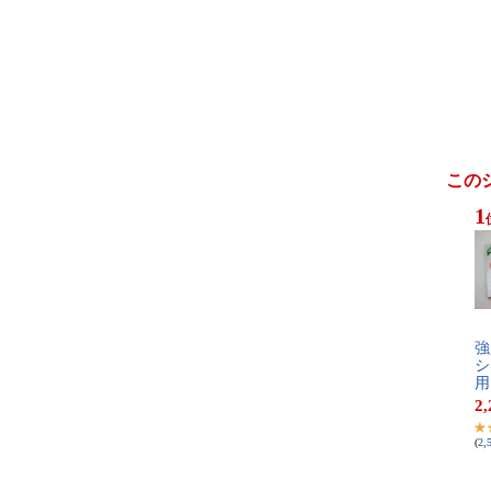
この
1
強​
シ​
用
2,
(
2,