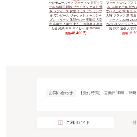
セレモニースーツ フォーマル 東京ソワ
フォーマルパンプス 
ール 結婚式 親族 ブライダル ゲスト 母
ル 3.5cmヒール 低め
親 レディース 女性 ミセス アンサンブ
すべり止め 3E 幅広 
ル ワンピース ジャケット オールシー
人靴 ブラック 黒 喪服
ズン プリーツ 体型カバー 卒業式 入学
ォーマル 22cm 22.5cm
式 卒園式 入園式 七五三 お宮参り 顔合
24cm 24.5cm シン
わせ 結納 ママ ネイビー 紺 7803702
用 葬式 通夜 入学式
48,400円
16,
価格
価格