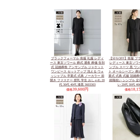
ブラックフォーマル 喪服 礼服 レディ
【50％OFF】喪服 
ース 東京ソワール 葬式 通夜 葬儀 告別
レディース 東京ソワー
式 冠婚葬祭 アンサンブル ジャケット
ンブル スーツ 黒 ワ
ワンピース セットアップ 洗える ウォ
ト オールシーズン 葬式
ッシャブル 卒業式 式典 ノーカラー 前
業式 式典 式服 冠婚葬
開き ファスナー 授乳 学生 おしゃれ 20
就職祝い シンプル 定
代 30代 40代 漆黒 3603303
い 20代 30代 40
39,600円
18,
価格
価格