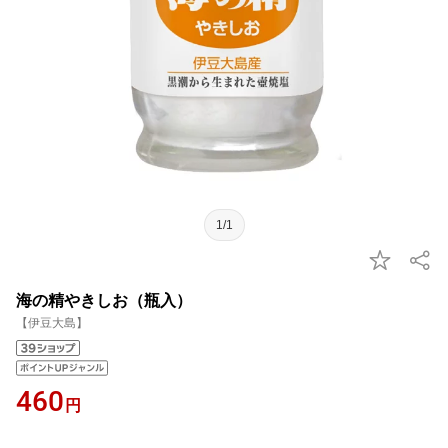
1/1
海の精やきしお（瓶入）
【伊豆大島】
460
円