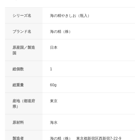
シリーズ名
海の精やきしお（瓶入）
ブランド名
海の精（株）
原産国／製造
日本
国
総個数
1
総重量
60g
産地（都道府
東京
県）
原材料
海水
製造者
海の精（株） 東京都新宿区西新宿7-22-9