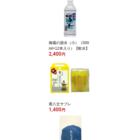
御蔵の源水（小）（500
ml×12本入り）【軟水】
2,400
円
黄八丈サブレ
1,400
円