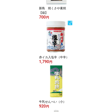
新島 焼くさや素焼
【箱】
700
円
赤イカ入塩辛（中辛）
1,790
円
牛乳せんべい（小）
920
円