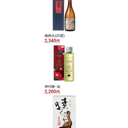
御神火(25度)
2,340
円
神代椿−金
2,200
円