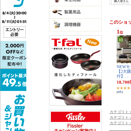
このショ
1
位
N​E​W​モ​
【​2​大​購
付​】​…
18,700
(
8
件
)
カテゴリト
カテゴリト
カテゴリト