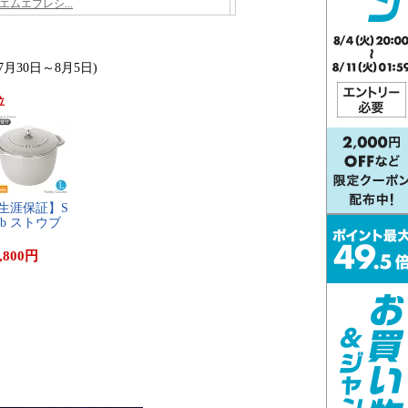
7月30日～8月5日)
位
生​涯​保​証​】​S​
​u​b​ ​ス​ト​ウ​ブ​ ​
,800
円