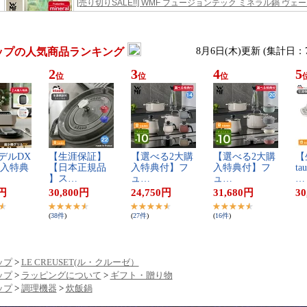
ップの人気商品ランキング
8月6日(木)更新 (集計日：
2
3
4
5
位
位
位
デ​ル​D​X​
【​生​涯​保​証​】​
【​選​べ​る​2​大​購​
【​選​べ​る​2​大​購​
【​
​入​特​典​
【​日​本​正​規​品​
入​特​典​付​】​フ​
入​特​典​付​】​フ​
t​a
】​ス​…
ュ​…
ュ​…
…
円
30,800
円
24,750
円
31,680
円
30
(
38
件
)
(
27
件
)
(
16
件
)
ップ
>
LE CREUSET(ル・クルーゼ）
ップ
>
ラッピングについて
>
ギフト・贈り物
ップ
>
調理機器
>
炊飯鍋