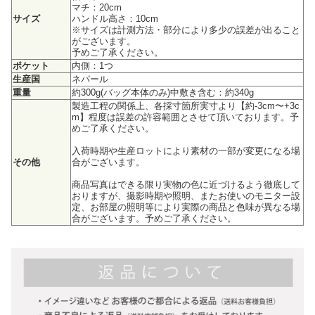
マチ：20cm
サイズ
ハンドル高さ：10cm
※サイズは計測方法・部分により多少の誤差が出ること
がございます。
予めご了承ください。
ポケット
内側：1つ
生産国
ネパール
重量
約300g(バッグ本体のみ)中敷き含む：約340g
製造工程の関係上、各採寸箇所実寸より【約-3cm〜+3c
m】程度は誤差の許容範囲とさせて頂いております。予
めご了承ください。
入荷時期や生産ロットにより素材の一部が変更になる場
その他
合がございます。
商品写真はできる限り実物の色に近づけるよう徹底して
おりますが、撮影時期や照明、またお使いのモニター設
定、お部屋の照明等により実際の商品と色味が異なる場
合がございます。予めご了承ください。