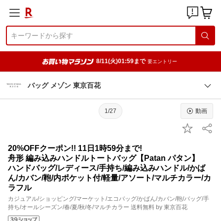
8/11(火)01:59まで
要エントリー
バッグ メゾン 東京百花
1/27
動画
20%OFFクーポン!! 11日1時59分まで!
舟形 編み込みハンドルトートバッグ【Patan パタン】
ハンドバッグ/レディース/手持ち/編み込みハンドル/かば
ん/カバン/鞄/内ポケット付/軽量/アソート/マルチカラー/カ
ラフル
カジュアル/ショッピング/マーケット/エコバッグ/かばん/カバン/鞄/バッグ/手
持ち/オールシーズン/春/夏/秋/冬/マルチカラー 送料無料 by 東京百花