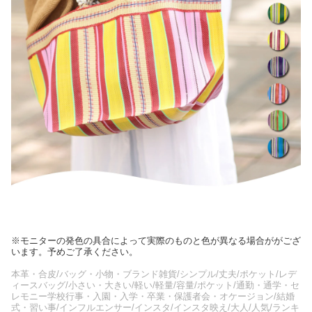
※モニターの発色の具合によって実際のものと色が異なる場合ががござ
います。予めご了承ください。
本革・合皮/バッグ・小物・ブランド雑貨/シンプル/丈夫/ポケット/レデ
ィースバッグ/小さい・大きい/軽い/軽量/容量/ポケット/通勤・通学・セ
レモニー学校行事・入園・入学・卒業・保護者会・オケージョン/結婚
式・習い事/インフルエンサー/インスタ/インスタ映え/大人/人気/ランキ