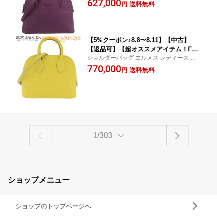
627,000
グ ショルダーバッグ □R刻印 2014 アネ
送料無料
円
すすめ
モネ シルバー金具 [送料無料]pdw 1018
59430
【5%クーポン♪8.8〜8.11】【中古】
【返品可】【超オススメアイテム！Γ】
ショルダーバッグ エルメス レディース ボ
エルメス HERMES ボリード 1923 ミニ
リード 1923 ミニ 2WAY ハンドバッグ 中古
770,000
レディース シェーブル 2WAY ハンドバ
送料無料
円
人気 おすすめ
ッグ ショルダーバッグ A刻印 2017 ライ
ム シルバー金具 [送料無料]【ポイント5
倍●8.8〜8.11】pdw 101859682
1/303
ショップメニュー
ショップのトップページへ