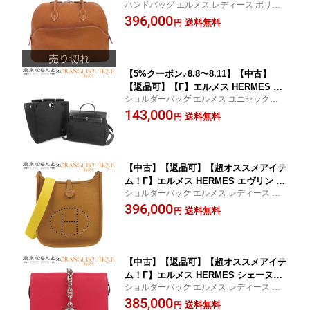
ハンドバッグ エルメス レディース ボリー
23 30 レディース ハンドバッグ トゴ □I
ド 1923 30 中古 人気 おすすめ
396,000
刻印 ゴールド シルバー金具 [送料無料]p
送料無料
円
dw 101851039
【5%クーポン♪8.8〜8.11】【中古】
【返品可】【Γ】エルメス HERMES エ
ショルダーバッグ エルメス ユニセックス
ールバッグ アド PM ユニセックス トワ
エールバッグ アド PM 2WAY バックパック
143,000
ル ヴァッシュ 2WAY バックパック リュ
送料無料
円
リュック 中古 人気 おすすめ
ック ショルダーバッグ □G刻印 ブラッ
ク シルバー金具 [送料無料]【ポイント1
0倍●7.30〜8.11】pdw 101852061
【中古】【返品可】【超オススメアイテ
ム！Γ】エルメス HERMES エヴリン ア
ショルダーバッグ エルメス レディース エ
マゾン TPM レディース トリヨン ショ
ヴリン アマゾン TPM 中古 人気 おすすめ
396,000
ルダーバッグ Z刻印 2021 セサミxライ
送料無料
円
ム ゴールド金具 [送料無料]pdw 101852
413
【中古】【返品可】【超オススメアイテ
ム！Γ】エルメス HERMES シェーヌダ
ショルダーバッグ エルメス レディース シ
ンクル トゥーゴー コンパクト レディー
ェーヌダンクル トゥーゴー コンパクト 二
385,000
ス シェーブルシャムキラ 二つ折り財布
送料無料
円