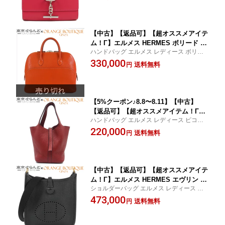
つ折り財布 中古 人気 おすすめ
B刻印 2023 ローズエクストリーム シル
バー金具 [送料無料]pdw 101853272
【中古】【返品可】【超オススメアイテ
ム！Γ】エルメス HERMES ボリード 19
ハンドバッグ エルメス レディース ボリー
23 30 ハンドバッグ レディース シェー
ド 1923 30 中古 人気 おすすめ
330,000
ブル □M刻印 ポティロン シルバー金具
送料無料
円
[送料無料]pdw 101853789
【5%クーポン♪8.8〜8.11】【中古】
【返品可】【超オススメアイテム！Γ】
ハンドバッグ エルメス レディース ピコタ
エルメス HERMES ピコタン PM レディ
ン PM 中古 人気 おすすめ
220,000
ース ハンドバッグ トリヨンクレマンス
送料無料
円
□G刻印 ルージュヴィフ シルバー金具
[送料無料]【ポイント3倍●7.30〜8.11】
pdw 101857740
【中古】【返品可】【超オススメアイテ
ム！Γ】エルメス HERMES エヴリン ア
ショルダーバッグ エルメス レディース エ
マゾン TPM ショルダーバッグ レディー
ヴリン アマゾン TPM 中古 人気 おすすめ
473,000
ス トリヨン W刻印 2024 ブラック 黒 ゴ
送料無料
円
ールド金具 未使用品 [送料無料]pdw 101
857924