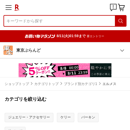
8/11(火)01:59まで
要エントリー
東京ぶらんど
ショップトップ
カテゴリトップ
ブランド別カテゴリ1
エルメス
カテゴリを絞り込む
ジュエリー・アクセサリー
ケリー
バーキン