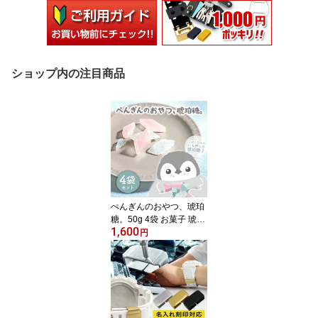
ショップ内の注目商品
ぺんぎんのおやつ、琥珀
糖。50g 4袋 お菓子 琥珀
1,600
糖 宝石 砂糖菓子 琥珀羹
円
錦玉羹 高知 お土産 かわ
いい 動物 プチギフト 誕
生日 母の日 個包装 プレ
ゼント 動物モチーフ お
菓子 お試し ペンギン ブ
ルー ピンク ホワイト お