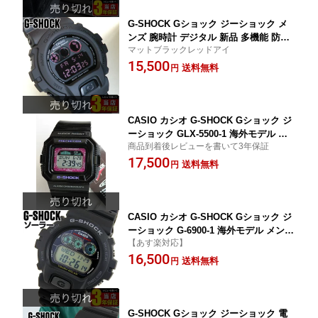
CASIO カシオ
G-SHOCK Gショック ジーショック メ
ンズ 腕時計 デジタル 新品 多機能 防水
マットブラックレッドアイ
カジュアル ウォッチ CASIO カシオ DW
15,500
-6900MS-1 海外モデル 黒 スポーツ 中学
送料無料
円
生 高校生 誕生日プレゼント 入学祝い
卒業祝い 合格祝い プレゼント 男性 彼
氏 旦那 夫 友達 ギフト
CASIO カシオ G-SHOCK Gショック ジ
ーショック GLX-5500-1 海外モデル タ
商品到着後レビューを書いて3年保証
イドグラフ ムーンデータ スポーツライ
17,500
ン スポーツウォッチ G-LIDE メンズ 腕
送料無料
円
時計 防水時計 スポーツ アウトレット
見やすい
CASIO カシオ G-SHOCK Gショック ジ
ーショック G-6900-1 海外モデル メンズ
【あす楽対応】
腕時計 多機能 防水 タフソーラー カジ
16,500
ュアル デジタル 黒 ブラック スポーツ
送料無料
円
見やすい 息子 男子 中学生 高校生 誕生
日プレゼント 男性 彼氏 旦那 夫 友達 ギ
フト
G-SHOCK Gショック ジーショック 電