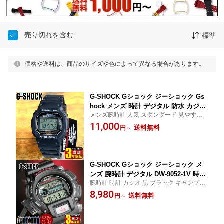
売り切れを含む
標準
価格や送料は、商品のサイズや色によって異なる場合があります。
G-SHOCK Gショック ジーショック Gs
hock メンズ 時計 デジタル 防水 カジュ
メンズ腕時計 人気 スタンダード 見やすい
アル 5600 ORIGIN スクエア 黒 ブラッ
子供 おすすめ 誕生日プレゼント 男性 彼氏
11,000
ク スピード DW-5600E-1V DW-5600UE-
送料無料
円
～
旦那 友達 海外モデル 入学祝い 合格祝い G-
1 四角 子供 中学生 高校生 男の子 CASI
しょck 20代 30代 40代
O カシオ 彼氏 男の子 喜ばれる 誕生日
入学祝い 男子 旦那 /腕時計/
G-SHOCK Gショック ジーショック メ
ンズ 腕時計 デジタル DW-9052-1V 時計
腕時計 時計 カシオ 黒 ブラック キャンプ ア
多機能 防水 黒 ブラック 男性 誕生日 旦
ウトドア 釣り コンパクト 通学 防水 g-しょc
8,980
那 彼氏 中学生 高校生 大学生 男子 見や
送料無料
円
～
kGshock g-ショック じーしょっく 卒業祝い
すい 子供 キッズ 時計 カシオ CASIO 安
合格祝い 旦那 夫 彼氏 gshock 男子 スポー
い 入学祝い 父の日 2026 実用的 男の子
ツ
時計 ギフト 腕時計