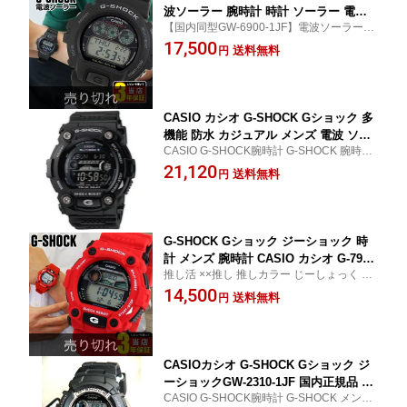
波ソーラー 腕時計 時計 ソーラー 電波
【国内同型GW-6900-1JF】電波ソーラー 海
時計 逆輸入 デジタル メンズ ブラック
外モデル 見やすい おすすめ
17,500
黒 防水 CASIO カシオ GW-6900-1 スポ
送料無料
円
ーツ 中学生 高校生 誕生日プレゼント
男性 彼氏 旦那 夫 友達 ギフト ソーラー
腕時計 G-shock タフソーラー
CASIO カシオ G-SHOCK Gショック 多
機能 防水 カジュアル メンズ 電波 ソー
CASIO G-SHOCK腕時計 G-SHOCK 腕時計
ラー タフ ソーラー 電波時計 ソーラー
カシオ Gショック ジーショック 時計
21,120
電波 デジタル GW-7900B-1JF 釣り 国内
送料無料
円
正規品 タイドグラフ・ムーンデータ機
能 スポーツ 誕生日プレゼント 男性 ギ
フト 腕時計
G-SHOCK Gショック ジーショック 時
計 メンズ 腕時計 CASIO カシオ G-7900
推し活 ××推し 推しカラー じーしょっく 中
A-4 多機能 防水 赤 レッド タイドグラフ
学生 高校生 大学生 卒業祝い 入学祝い 就職
14,500
ムーンデータ スポーツ デジタル サーフ
送料無料
円
祝い 還暦祝い ギフト
ィン 釣り 誕生日プレゼント 還暦祝い 6
0歳 プレゼント 男性 中学生 高校生 カラ
フル 腕時計
CASIOカシオ G-SHOCK Gショック ジ
ーショックGW-2310-1JF 国内正規品 タ
CASIO G-SHOCK腕時計 G-SHOCK メンズ
フソーラー電波時計 電波 ソーラー デジ