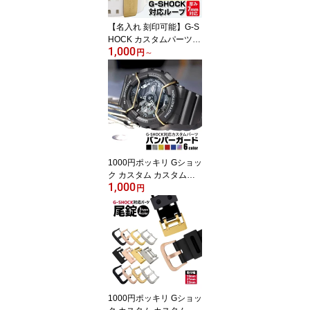
菓子
【名入れ 刻印可能】G-S
HOCK カスタムパーツ
1,000
カスタム Gショック ジー
円
～
ショック 時計 おしゃれ
改造 オリジナル ギフト
プレゼント 学生 社会人
メッセージ 遊環 遊革 ベ
ルトループ パーツ メタ
ル ステンレス シルバー
黒 ブラック 金 ゴールド
ポイント 刻印 1000円 時
1000円ポッキリ Gショッ
計部品
ク カスタム カスタムパ
1,000
ーツ ジーショック G-SH
円
OCK対応 バンパーガー
ド プロテクター フレー
ム 交換 汎用 パーツ 互換
ブラック 黒 シルバー 金
ゴールド 青 ブルー g-sho
ck プロテクション 時計
部品
1000円ポッキリ Gショッ