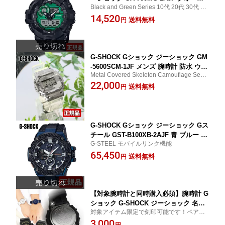
Black and Green Series 10代 20代 30代 40
カレンダー アナログ デジタル アナデジ
代 50代 社会人
14,520
ウレタン 黒 ブラック 緑 グリーン メン
送料無料
円
ズ カジュアル 誕生日プレゼント 男性
プレゼント 男性 プレゼント 彼氏 旦那
夫 友達 ギフト
G-SHOCK Gショック ジーショック GM
-5600SCM-1JF メンズ 腕時計 防水 ウレ
Metal Covered Skeleton Camouflage Serie
タン スケルトン 透明 クリア カモフラ
s
22,000
迷彩 デジタル 白 ホワイト シルバー 国
送料無料
円
内正規品 CASIO カシオ 腕時計
G-SHOCK Gショック ジーショック Gス
チール GST-B100XB-2AJF 青 ブルー 黒
G-STEEL モバイルリンク機能
ブラック ネイビー メンズ 腕時計 防水
65,450
カーボン 多機能 タフソーラー アナログ
送料無料
円
国内正規品 CASIO カシオ
【対象腕時計と同時購入必須】腕時計 G
ショック G-SHOCK ジーショック 名入
対象アイテム限定で刻印可能です！ペアで
れ刻印 裏蓋 カスタム 誕生日プレゼント
刻印もおすすめ gショック 名入れ
3,000
クリスマスプレゼント 子供 彼氏 彼女
円