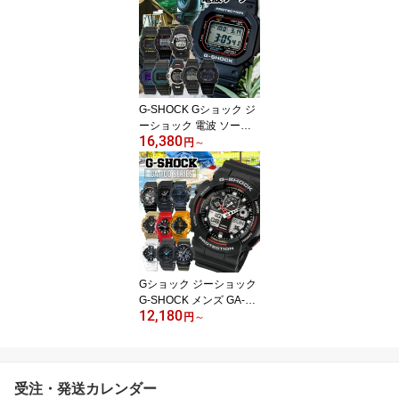
00 9052 スポーツ アウト
ドア 入学祝い 彼氏 20代
30代 男の子 ギフト 海外
モデル 男子 中学生 高校
生 子供 旦那 彼氏 実用的
/腕時計/
G-SHOCK Gショック ジ
ーショック 電波 ソーラ
16,380
ー デジタル メンズ 防水
円
～
電波時計 電波ソーラー
黒 ブラック アウトドア
ウォッチ 男子 中学生 高
校生 子供 男の子 時計 カ
ジュアル タフソーラー 5
600 CASIO カシオ 50代
60代 実用的 ギフト プレ
ゼント/腕時計/
Gショック ジーショック
G-SHOCK メンズ GA-10
12,180
0 防水 ブラック 黒 ホワ
円
～
イト 白 赤 レッド 黄色 イ
エロー 青 ブルー カーキ
グリーン アナログ 子供
CASIO カシオ かっこい
受注・発送カレンダー
い 男性 20代 30代 男の子