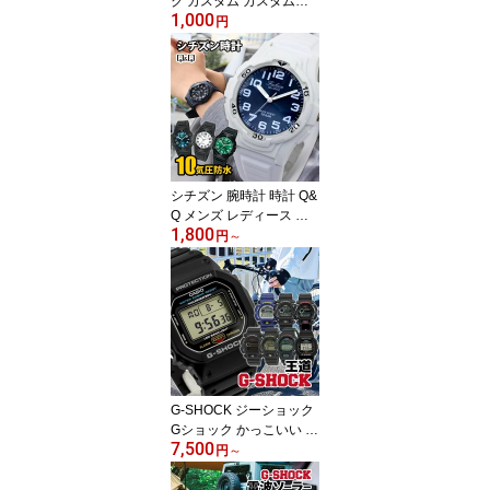
ク カスタム カスタムパ
1,000
ーツ ジーショック G-SH
円
OCK 対応 尾錠 美錠 バッ
クル バネ棒 腕時計 交換
19mm 21mm 22mm 汎用
パーツ 互換 ブラック 黒
シルバー 金 ゴールド ロ
ーズゴールド /時計部品/
シチズン 腕時計 時計 Q&
Q メンズ レディース 防
1,800
水 キッズ 子供 チープシ
円
～
チズン ファルコン シン
プル 緑 グリーン ホワイ
ト 白 CITIZEN アナログ
見やすい おしゃれ シン
プル 安い 受験用 1000円
台 実用的 中学生 高校生
女子 男子 受験対応 修学
旅行 林間学校 腕時計
G-SHOCK ジーショック
Gショック かっこいい メ
7,500
ンズ 時計 デジタル カシ
円
～
オ CASIO 防水 カジュア
ル 黒 ブラック ブルー 56