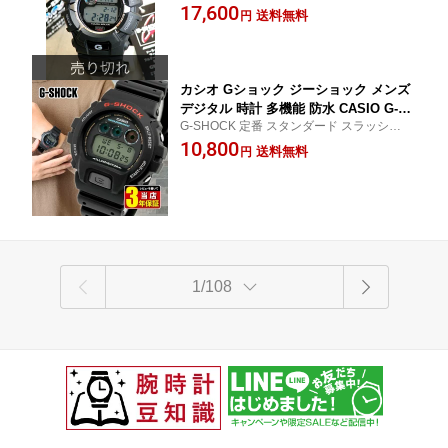
腕時計 カシオ Gショック ジーショック
17,600
タル メンズ 腕時計 防水 時計 国内正規
送料無料
円
品 スポーツ 誕生日 誕生日プレゼント
男性 卒業祝い 入学祝い 就職祝い プレ
ゼント 男性 プレゼント ギフト
カシオ Gショック ジーショック メンズ
デジタル 時計 多機能 防水 CASIO G-SH
G-SHOCK 定番 スタンダード スラッシャー
OCK DW-6900-1V DW-6900U-1 黒 ブラ
かっこいい キャンプ BBQ アウトドア 釣り
10,800
ック スポーツ 誕生日プレゼント 男性
送料無料
円
コンパクト 通学 防水 卒業記念品 旦那 夫 新
実用的 入学祝い 卒業祝い 彼氏 ギフト
品 海外モデル 大学生
見やすい おすすめ 入学祝い 中学 高校
男の子 父の日 腕時計
1/108