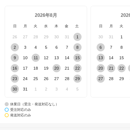
ギフト 父の日 2026 実用
的 旦那 彼氏 中学生 高校
2026年8月
生 男子 アウトドア 腕時
20
計
日
月
火
水
木
金
土
日
月
火
26
27
28
29
30
31
1
30
31
1
2
3
4
5
6
7
8
6
7
8
9
10
11
12
13
14
15
13
14
15
16
17
18
19
20
21
22
20
21
22
23
24
25
26
27
28
29
27
28
29
30
31
1
2
3
4
5
休業日（受注・発送対応なし）
受注対応のみ
発送対応のみ