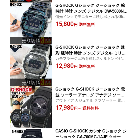
G-SHOCK Gショック ジーショック 腕
時計 時計 メンズ デジタル DW-5600NN-
偏光インクでモニターに映し出されるGlitch
1 スケルトン 透明 防水 グレー ウレタン
（バグ）を演出 メンズ アウトドア ファッ
15,800
黒 ブラック 逆輸入 CASIO カシオ カジ
送料無料
円
ション カジュアル キャンプ BBQ アウトド
ュアル おしゃれ かっこいい 男性用 中
ア 釣り 通学 防水 じーしょっく G-しょck
学生 高校生 Gshock g-ショック メンズ
G-SHOCK Gショック ジーショック 迷
彩 腕時計 時計 メンズ デジタル ミリタ
カモフラージュ柄を施しスケルトンベゼル
リー カモフラージュ 透明 スケルトン
を採用した、カモフラージュ・スケルトン
12,980
防水 ブラック グレー CASIO カシオ D
送料無料
円
シリーズ 誕生日プレゼント 男性 ギフト メ
W-5600SKC-1 逆輸入 カジュアル おし
ンズ アウトドア カジュアル キャンプ BBQ
ゃれ かっこいい 中学生 高校生
釣り 通学 防水
Gショック G-SHOCK ジーショック 電
波 ソーラー アナログ アナデジ ソーラ
アウトドア カジュアル タフソーラー 電波
ー電波時計 メンズ CASIO カシオ ブラ
キャンプ 防水 じーしょっく G-しょck Gsho
17,980
ック 黒 ブルー 青 誕生日プレゼント 防
送料無料
円
～
ck 逆輸入 おすすめ ギフト アナデジ 彼氏 20
水 シンプル カジュアル 中学生 高校生
代 卒業記念品
男子 男性 子供 AWG-M100A-1A AWG-M
100B-1A AWG-M100SB-2A 男の子 /腕時
計/
CASIO G-SHOCK カシオ Gショック ジ
ーショック GA-700MG-1AJF クオーツ