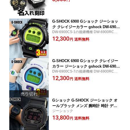
記念品 記念日 就職祝い 入学祝い 還暦
祝い 退職記念 卒業祝い 卒業記念品 名
入れ 1個から 父の日 プレゼント ギフト
G-SHOCK 6900 Gショック ジーショッ
ク クレイジーカラー gshock DW-6900R
DW-6900CS-1の後継機種 DW-6900RCS-1
CS-1 デジタル メンズ 腕時計 時計 多機
ブラック グリーン
12,300
能 防水 黒 ブラック グリーン 緑 カラフ
送料無料
円
ル CASIO カシオ 誕生日プレゼント 男
性 ギフト 中学生 高校生 彼氏 旦那 男子
入学祝い 腕時計
G-SHOCK 6900 Gショック クレイジー
カラー ジーショック gshock DW-6900R
DW-6900CS-7の後継機種 DW-6900RCS-7
CS-7 デジタル メンズ 時計 多機能 防水
白 ホワイト
12,300
白 ホワイト カラフル CASIO カシオ 誕
送料無料
円
生日プレゼント 男性 ギフト 中学生 高
校生 男子 旦那 彼氏 入学祝い 腕時計
Gショック G-SHOCK ジーショック オ
ールブラック メンズ 腕時計 時計 デジ
ジーショック
タル ORIGIN 多機能 防水 マットブラッ
13,800
ク 黒 レッドアイ DW-5600MS-1 四角 ス
送料無料
円
ポーツ 誕生日プレゼント 男性 彼氏 ギ
フト g-ショック Gshock 中学生 高校生