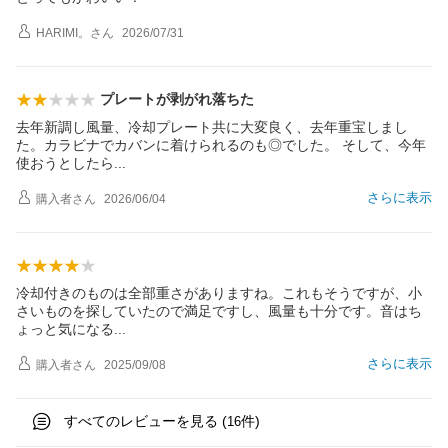
HARIMI。
さん
2026/07/31
プレートが剥がれ落ちた
去年新調し風量、冷却プレート共に大変良く、去年重宝しまし
た。カラビナでカバンに着けられるのも◎でした。 そして、今年
使おうとした
ら
さらに表示
購入者
さん
2026/06/04
冷却付きのものは全部重さがありますね。これもそうですが、小
さいものを探していたので満足ですし、風量も十分です。音はち
ょっと気にな
る
さらに表示
購入者
さん
2025/09/08
すべてのレビューを見る (
件)
16