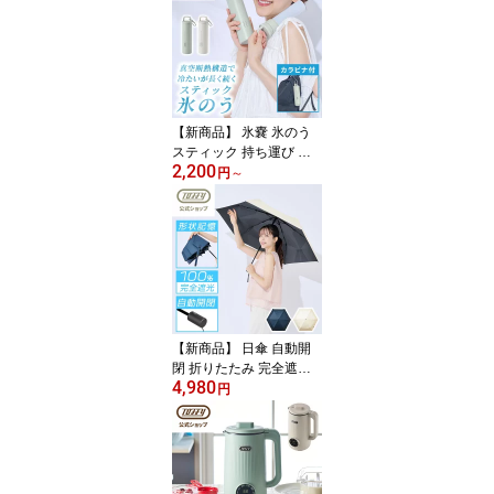
リー 首元冷却 携帯 扇風
機 ファン 熱中症対策 暑
さ対策 通勤 通学 散歩 ア
ウトドア スポーツ観戦
料理 庭作業 トフィー プ
レゼント おしゃれ 父の
【新商品】 氷嚢 氷のう
日
スティック 持ち運び 携
2,200
帯氷嚢 Toffy アイスパッ
円
～
ク ネッククーラー 首冷
却 熱中症対策 暑さ対策
冷却グッズ 真空断熱 ミ
ニアイスパック 冷感ステ
ィック コンパクト 軽量
繰り返し使える 通勤 通
学 スポーツ アウトドア
フェス キャンプ 海水浴
【新商品】 日傘 自動開
父の日
閉 折りたたみ 完全遮光
4,980
形状記憶 晴雨兼用 すぐ
円
畳める たたみやすい 涼
しい 6本骨 UVカット10
0％ 遮熱 コンパクト レデ
ィース メンズ ユニセッ
クス UPF50+ 日焼け対策