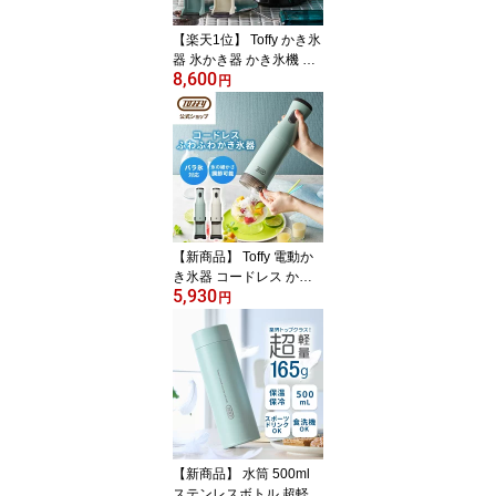
【楽天1位】 Toffy かき氷
器 氷かき器 かき氷機 電
8,600
動 自動 バラ氷 対応 ふわ
円
ふわ シャリシャリ 刃調
節 やわらか くちどけ 製
氷カップ付き カップ SN
S映え ハーフ氷 オリジナ
ル氷 ジュース ミルク氷
冷凍フルーツ 家電 簡単
操作 ギフト プレゼント
トフィー
【新商品】 Toffy 電動か
き氷器 コードレス かき
5,930
氷機 ハンディ スティッ
円
ク型 長押し 連続モード
充電式 ふわふわ ふわ雪
バラ氷対応 冷凍フルーツ
コンパクト 持ち運び 小
型 おしゃれ 家庭用 アウ
トドア キャンプ おうち
カフェ 子供 ギフト プレ
ゼント トフィー 父の日
【新商品】 水筒 500ml
ステンレスボトル 超軽量