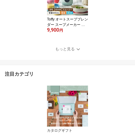
男女兼用 トフィー Toffy
プレゼント ギフト 父の
日
Toffy オートスープブレン
ダー スープメーカー 豆
9,900
乳メーカー 0.6L ブレン
円
ダー ジューサー ポター
ジュ 豆乳機 自動調理器
自動調理ポット 保温 ス
もっと見る
ープ 2〜4人分 豆乳 離乳
食 おかゆ おから 乾燥大
豆対応 ギフト 出産祝 ト
フィー 父の日
注目カテゴリ
カタログギフト