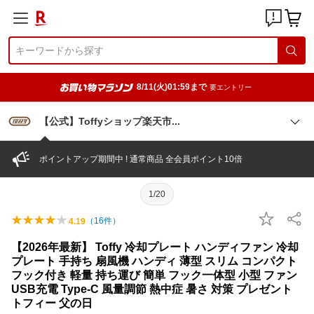
8/11(火)01:59まで
要エントリー
【公式】Toffyショップ楽天
市
ポイントアップ期間中 ! 通常商品 全会員ポイント10倍
1/20
（
16
件）
4.19
【2026年最新】 Toffy 冷却プレート ハンディファン 冷却
プレート 手持ち 扇風機 ハンディ 薄型 スリム コンパクト
フック付き 軽量 持ち運び 簡単 フック一体型 小型 ファン
USB充電 Type-C 風量調節 熱中症 暑さ 対策 プレゼント
トフィー 父の日