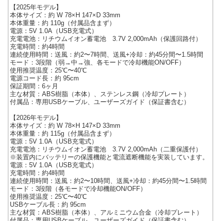
【2025年モデル】
本体サイズ：約 W 78×H 147×D 33mm
本体重量：約 110g（付属品含まず）
電源：5V 1.0A（USB充電式）
充電電池：リチウムイオン蓄電池 3.7V 2,000mAh（保護回路付）
充電時間：約4時間
連続使用時間：送風：約2〜7時間、送風+冷却：約45分間〜1.5時間
モード：3段階（弱→中→強、各モードで冷却機能ON/OFF）
使用推奨温度：25℃〜40℃
電源コード長：約 95cm
保証期間：6ヶ月
主な材質：ABS樹脂（本体）、ステンレス鋼（冷却プレート）
付属品：専用USBケーブル、ユーザーズガイド（保証書含む）
【2026年モデル】
本体サイズ：約 W 78×H 147×D 33mm
本体重量：約 115g（付属品含まず）
電源：5V 1.0A（USB充電式）
充電電池：リチウムイオン蓄電池 3.7V 2,000mAh（二重保護付）
※装置内にバッテリーの保護機能と電流遮断機能を実装しています。
電源：5V 1.0A（USB充電式）
充電時間：約4時間
連続使用時間：送風：約2〜10時間、送風+冷却：約45分間〜1.5時間
モード：3段階（各モードで冷却機能ON/OFF）
使用推奨温度：25℃〜40℃
USBケーブル長：約 95cm
主な材質：ABS樹脂（本体）、アルミニウム合金（冷却プレート）
付属品：専用USBケーブル、ユーザーズガイド（保証書含む）