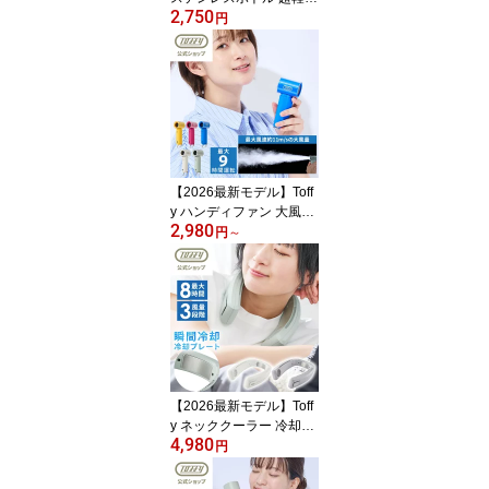
2,750
Toffy マグボトル 保温 保
円
冷 直飲み コンパクト ス
リム 真空断熱 洗いやす
い 広口 コーヒーボトル
汚れにくい 持ち運び 通
勤 通学 スポーツ アウト
ドア メンズ レディース
子供 おしゃれ シンプル
ギフト プレゼント 父の
【2026最新モデル】Toff
日
y ハンディファン 大風量
2,980
11m/s ハンディ 携帯 ミ
円
～
ニ 小型 卓上 コンパクト
手のひらサイズ 扇風機 U
SB充電 充電式 ディスプ
レイ 風量表示 カラビナ
付き 軽量 強風 暑さ対策
熱中症対策 リュック ア
ウトドア スポーツ観戦
通勤 通学 散歩 トフィー
【2026最新モデル】Toff
y ネッククーラー 冷却プ
4,980
レート 首掛け扇風機 ネ
円
ックファン 羽根なし 軽
量 Type-C充電 ハンズフ