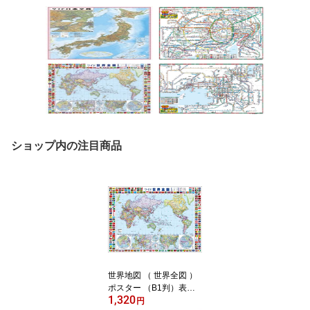
ショップ内の注目商品
世界地図 （ 世界全図 ）
ポスター （B1判）表面
1,320
ビニールコーティング加
円