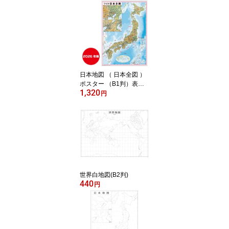
工※水性ペンで書き消し
ができます！
日本地図 （ 日本全図 ）
ポスター （B1判）表面
1,320
ビニールコーティング加
円
工※水性ペンで書き消し
できます！
世界白地図(B2判)
440
円