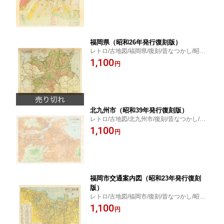
福岡県（昭和26年発行復刻版）
レトロ/古地図/福岡県/復刻/昔なつかし/昭和
26年発行
1,100
円
北九州市（昭和39年発行復刻版）
レトロ/古地図/北九州市/復刻/昔なつかし/昭
和39年発行
1,100
円
福岡市交通案内図（昭和23年発行復刻
版）
レトロ/古地図/福岡市/復刻/昔なつかし/昭和
23年発行/NHK/ブラタモリ
1,100
円