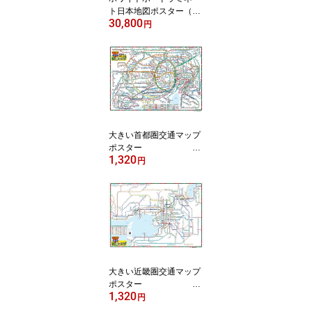
ト日本地図ポスター（A0
30,800
判）
円
大きい首都圏交通マップ
ポスター ※
1,320
2025年最新版！
円
大きい近畿圏交通マップ
ポスター ※
1,320
2024年版
円