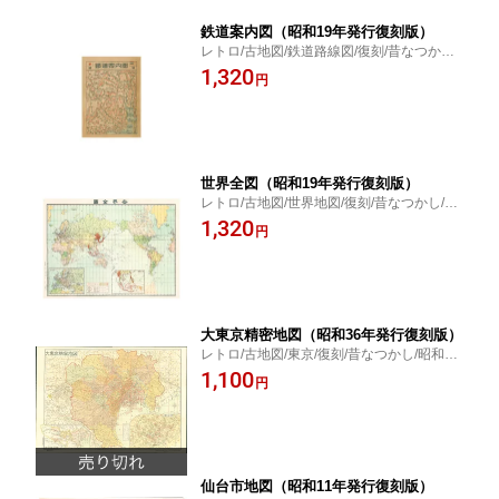
鉄道案内図（昭和19年発行復刻版）
レトロ/古地図/鉄道路線図/復刻/昔なつかし/
昭和19年発行
1,320
円
世界全図（昭和19年発行復刻版）
レトロ/古地図/世界地図/復刻/昔なつかし/昭
和19年発行
1,320
円
大東京精密地図（昭和36年発行復刻版）
レトロ/古地図/東京/復刻/昔なつかし/昭和36
年発行
1,100
円
仙台市地図（昭和11年発行復刻版）