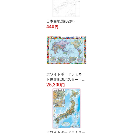
日本白地図(B2判)
440
円
ホワイトボードラミネー
ト世界地図ポスター（B1
25,300
判）
円
ホワイトボードラミネー