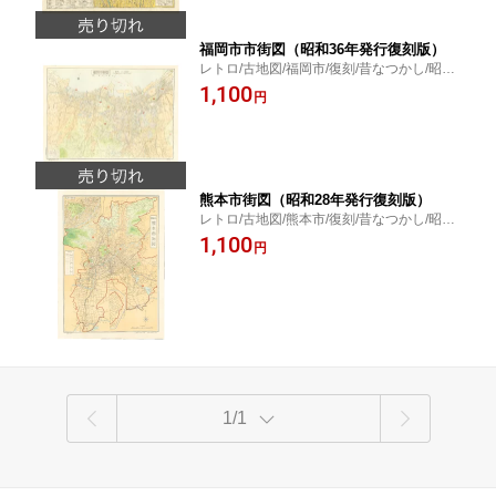
福岡市市街図（昭和36年発行復刻版）
レトロ/古地図/福岡市/復刻/昔なつかし/昭和
36年発行
1,100
円
熊本市街図（昭和28年発行復刻版）
レトロ/古地図/熊本市/復刻/昔なつかし/昭和
28年発行
1,100
円
1/1