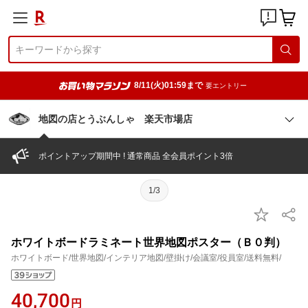
8/11(火)01:59まで
要エントリー
地図の店とうぶんしゃ 楽天市場店
ポイントアップ期間中 ! 通常商品 全会員ポイント3倍
1/3
ホワイトボードラミネート世界地図ポスター（Ｂ０判）
ホワイトボード/世界地図/インテリア地図/壁掛け/会議室/役員室/送料無料/
40,700
円