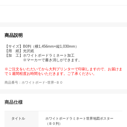
商品説明
【サイズ】B0判（横1,456mm×縦1,030mm）
【用 紙】光沢紙
【加 工】ホワイトボードラミネート加工
※マーカーで書き消しができます。
※ご注文をいただいてから大判プリンターで印刷しますので、お届けま
で１週間程度お時間をいただきます。ご了承ください。
商品番号：ホワイトボード−世界−Ｂ０
商品仕様
タイトル
ホワイトボードラミネート世界地図ポスター
（Ｂ０判）