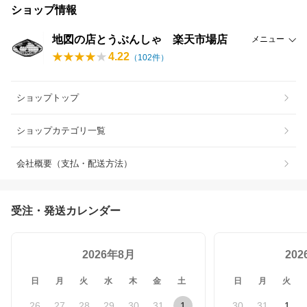
ショップ情報
地図の店とうぶんしゃ 楽天市場店
メニュー
4.22
（
102
件）
ショップトップ
ショップカテゴリ一覧
会社概要（支払・配送方法）
受注・発送カレンダー
2026年8月
20
日
月
火
水
木
金
土
日
月
火
26
27
28
29
30
31
1
30
31
1