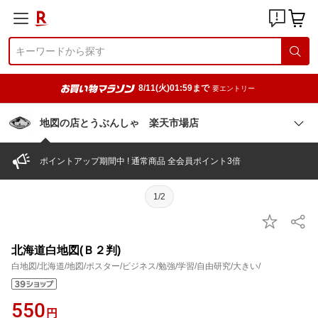
8/11(火)01:59まで
要エントリー
地図の店とうぶんしゃ 楽天市場店
ポイントアップ期間中 ! 通常商品 全会員ポイント3倍
1/2
北海道白地図(Ｂ２判)
白地図/北海道/地図/ポスター/ビジネス/勉強/学習/自由研究/大きい/
550
円