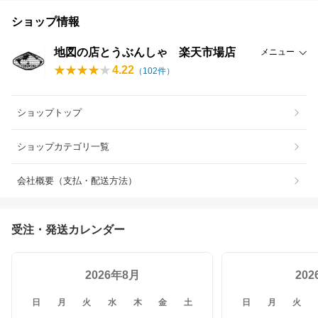
ショップ情報
地図の店とうぶんしゃ 楽天市場店
メニュー
4.22
（
102
件）
ショップトップ
ショップカテゴリ一覧
会社概要（支払・配送方法）
受注・発送カレンダー
2026年8月
20
日
月
火
水
木
金
土
日
月
火