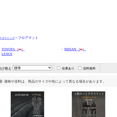
> フロアマット
テゴリトップ
・
TOYOTA （
）
・
NISSAN （
）
LEXUS
・
並び替え
在庫あり
送料無料
価格や送料は、商品のサイズや色によって異なる場合があります。