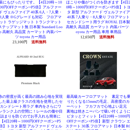
装にもぴったりです。【4日20時～10
ほこりや傷がつくのを防ぎます【4日
00円OFFクーポン+P5倍】アルファー
0時～1000円OFFクーポン+P5倍】ト
ド ヴェルファイア 40系 6人・7人乗・
タ 新型 アルファード ヴェルファイア
8人乗 ※Gグレードも対応 フロアマ
40系 7人乗り・8人乗り フロアマット
ット ラゲッジマット トランクマット
セカンドシート用ラグ ROYAL 日本製
ステップマット無 日本製 Standard Loo
高耐久 高品質 カーマット 内装パーツ 
p 高耐久 高品質 カーマット 内装パー
oyota カー用品 車用 車用品
ツ toyota カー用品
12,650円
送料無料
23,100円
送料無料
糸の密度が高く最高の踏み心地を実現
最高級カーフロアマット 素足でも
した最上級クラスの生地を使用したセ
りたくなる15mmの毛足、高密度のカ
カンドシート用ラグ 車内をさらにワ
ーペット フカフカで心地よい足
ンランク上の空間に！レールの傷や目
裏地は焼きニーパンで吸い付くよう
詰まりを防ぐのでお手入れも簡単に
ピタッとフィット【4日20時～1000円
【4日20時～1000円OFFクーポン+P5
OFFクーポン+P5倍】新型 クラウン 
倍】トヨタ 新型 アルファード ヴェル
ステート 30系 フロアマット 日本製 R