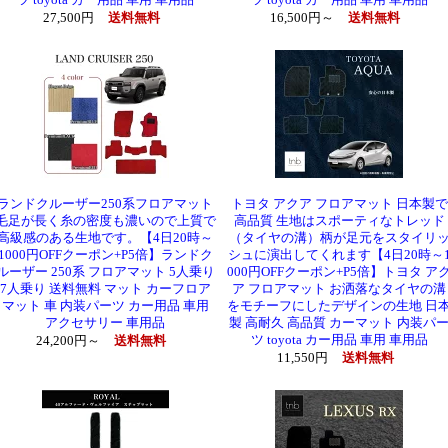
ツ toyota カー用品 車用 車用品
ツ toyota カー用品 車用 車用品
27,500円
送料無料
16,500円～
送料無料
ランドクルーザー250系フロアマット
トヨタ アクア フロアマット 日本製で
毛足が長く糸の密度も濃いので上質で
高品質 生地はスポーティなトレッド
高級感のある生地です。【4日20時～
（タイヤの溝）柄が足元をスタイリ
1000円OFFクーポン+P5倍】ランドク
シュに演出してくれます【4日20時～
ルーザー 250系 フロアマット 5人乗り
000円OFFクーポン+P5倍】トヨタ ア
7人乗り 送料無料 マット カーフロア
ア フロアマット お洒落なタイヤの溝
マット 車 内装パーツ カー用品 車用
をモチーフにしたデザインの生地 日
アクセサリー 車用品
製 高耐久 高品質 カーマット 内装パ
ツ toyota カー用品 車用 車用品
24,200円～
送料無料
11,550円
送料無料