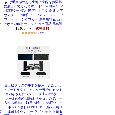
2
peは重厚感のある生地で室内をお洒落
ヨ
に演出してくれます。【4日20時～1000
円OFFクーポン+P5倍】トヨタ 新型 ノア
ヴォクシー 90系 フロアマット ステップ
マット トランクマット 送料無料 noah v
t
oxy toyota カーマット カー用品 日本製
15,950円～
送料無料
(3件)
乗
最上級クラスの生地を使用した2nd・3r
dシートラグ に+センター部分のセット
元
車内をさらにワンランク上の空間に！
に
レールの傷や目詰まりを防ぐのでお手
入れも簡単に【4日20時～1000円OFFク
エ
ーポン+P5倍】ALPHARD 40系 7人乗り
O
用 2nd 3rd センター ラグ セット トヨタ