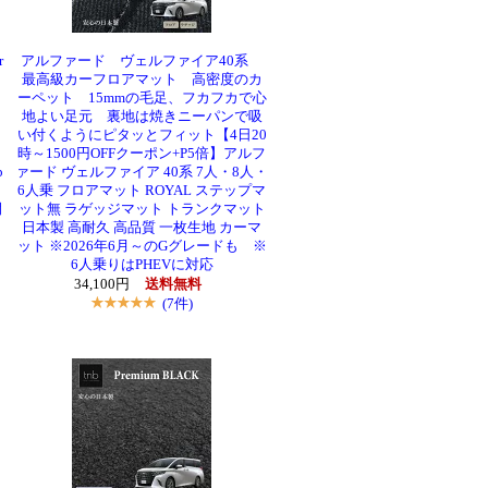
r
アルファード ヴェルファイア40系
最高級カーフロアマット 高密度のカ
ーペット 15mmの毛足、フカフカで心
地よい足元 裏地は焼きニーパンで吸
く
い付くようにピタッとフィット【4日20
時～1500円OFFクーポン+P5倍】アルフ
p
ァード ヴェルファイア 40系 7人・8人・
6人乗 フロアマット ROYAL ステップマ
間
ット無 ラゲッジマット トランクマット
日本製 高耐久 高品質 一枚生地 カーマ
ット ※2026年6月～のGグレードも ※
6人乗りはPHEVに対応
34,100円
送料無料
(7件)