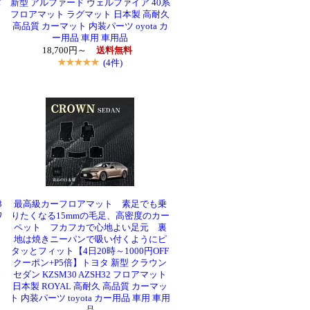
パ
新型 アルファード ヴェルファイア 40系
フロアマット ラグマット 日本製 高耐久
高品質 カーマット 内装パーツ oyota カ
ー用品 車用 車用品
18,700円～
送料無料
(4件)
3
最高級カーフロアマット 素足でも乗
ワ
りたくなる15mmの毛足、高密度のカー
目
ペット フカフカで心地よい足元 裏
地は焼きニーパンで吸い付くようにピ
タッとフィット【4日20時～1000円OFF
クーポン+P5倍】トヨタ 新型 クラウン
セダン KZSM30 AZSH32 フロアマット
日本製 ROYAL 高耐久 高品質 カーマッ
ー
ト 内装パーツ toyota カー用品 車用 車用