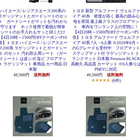
ハイエース/ レジアスエース200系の
トヨタ 新型 アルファード ヴェルファ
ラゲッジマットとガードシートのセッ
イア 40糸 密度が高く 最高の踏み心
ト ガードシートがマットを汚れから
地を実現 最上級クラスのフロアマッ
守ります ホック使用で着脱が簡単
ト 車内をワンランク上の空間に！
シートのお手入れもサッと拭くだけ
【4日20時～1500円OFFクーポン+P5
【4日20時～1500円OFFクーポン+P10
倍】トヨタ アルファード ヴェルファ
倍】トヨタ ハイエース / レジアスエー
イア 40系 7人・6人乗 ※2026年6月～
ス200系 ラゲッジマットとガードシー
のGグレードも受付中 フロアマット
ト のセット 汚れ防止用シート （ガー
ステップマット付 ラゲッジマット ト
ドシート）は皮シボ 塩ビ フロアマッ
ランクマット 日本製 Premium BLACK
ト ラゲッジマット 車用品 カー用品 日
高耐久 高品質 カーマット ※6人乗り
本製
PHEVに対応
49,500円
送料無料
49,500円
送料無料
(6件)