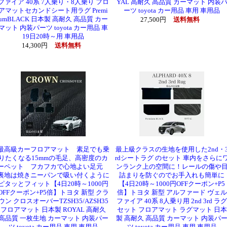
ファイア 40系 7人乗り・8人乗り フロ
YAL 高耐久 高品質 カーマット 内装
アマットセカンドシート用ラグ Premi
ーツ toyota カー用品 車用 車用品
umBLACK 日本製 高耐久 高品質 カー
27,500円
送料無料
マット 内装パーツ toyota カー用品 車
19日20時～用 車用品
14,300円
送料無料
最高級カーフロアマット 素足でも乗
最上級クラスの生地を使用した2nd・
りたくなる15mmの毛足、高密度のカ
rdシートラグ のセット 車内をさらに
ーペット フカフカで心地よい足元
ンランク上の空間に！レールの傷や
裏地は焼きニーパンで吸い付くように
詰まりを防ぐのでお手入れも簡単に
ピタッとフィット【4日20時～1000円
【4日20時～1000円OFFクーポン+P5
OFFクーポン+P5倍】トヨタ 新型 クラ
倍】トヨタ 新型 アルファード ヴェル
ウン クロスオーバーTZSH35/AZSH35
ファイア 40系 8人乗り用 2nd 3rd ラグ
フロアマット 日本製 ROYAL 高耐久
セット フロアマット ラグマット 日本
高品質 一枚生地 カーマット 内装パー
製 高耐久 高品質 カーマット 内装パ