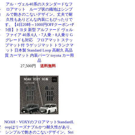
ロ
アル・ヴェル40系のスタンダードなフ
ル
ロアマット ループ状の織地はシンプ
内
ルで飽きのこないデザイン。丈夫で耐
に
久性もありどんな内装にもぴったりで
す。【4日20時～1000円OFFクーポン+P
ー
5倍】トヨタ 新型 アルファード ヴェル
料
ファイア 40系 6人・7人乗・8人乗り G
グレードも対応 フロアマット ステッ
品
プマット付 ラゲッジマット トランクマ
ット 日本製 Standard Loop 高耐久 高品
質 カーマット 内装パーツ toyota カー用
品
27,500円
送料無料
NOAH・VOXYのフロアマットStandardL
空
oopはリーズナブルかつ耐久性があり、
で
シンプルで飽きのこないデザイン。Stri