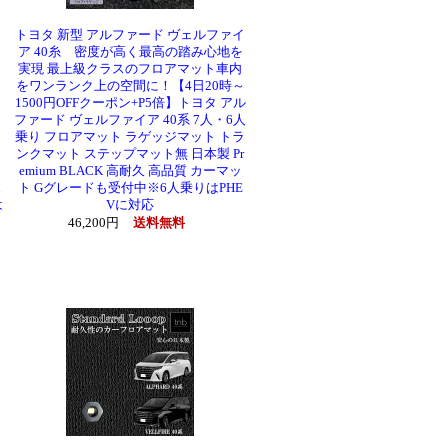
トヨタ 新型 アルファード ヴェルファイ
ア 40糸 密度が高く最高の踏み心地を
実現 最上級クラスのフロアマット車内
をワンランク上の空間に！【4日20時～
1500円OFFクーポン+P5倍】トヨタ アル
ファード ヴェルファイア 40系 7人・6人
乗り フロアマット ラゲッジマット トラ
ンクマット ステップマット無 日本製 Pr
emium BLACK 高耐久 高品質 カーマッ
ト Gグレードも受付中※6人乗りはPHE
は
Vに対応
46,200円
送料無料