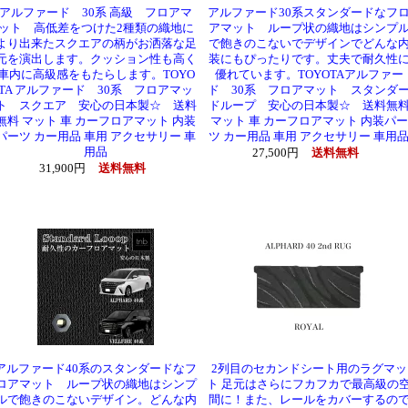
アルファード 30系 高級 フロアマ
アルファード30系スタンダードなフ
ット 高低差をつけた2種類の織地に
アマット ループ状の織地はシンプ
より出来たスクエアの柄がお洒落な足
で飽きのこないでデザインでどんな
元を演出します。クッション性も高く
装にもぴったりです。丈夫で耐久性
車内に高級感をもたらします。TOYO
優れています。TOYOTAアルファー
TA アルファード 30系 フロアマッ
ド 30系 フロアマット スタンダ
ト スクエア 安心の日本製☆ 送料
ドループ 安心の日本製☆ 送料無
無料 マット 車 カーフロアマット 内装
マット 車 カーフロアマット 内装パー
パーツ カー用品 車用 アクセサリー 車
ツ カー用品 車用 アクセサリー 車用
用品
27,500円
送料無料
31,900円
送料無料
アルファード40系のスタンダードなフ
2列目のセカンドシート用のラグマッ
ロアマット ループ状の織地はシンプ
ト 足元はさらにフカフカで最高級の
ルで飽きのこないデザイン。どんな内
間に！また、レールをカバーするの