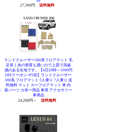
品
27,500円
送料無料
ランドクルーザー300系フロアマット 毛
足長く糸の密度も濃いので上質で高級
ッ
感のある生地です。【4日20時～1000円
1
OFFクーポン+P5倍】ランドクルーザー
ク
300系 フロアマット 5人乗り 7人乗り 送
料無料 マット カーフロアマット 車 内
本
装パーツ カ有ー用品 車用 アクセサリー
ー
車用品
24,200円～
送料無料