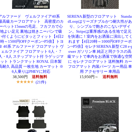
アルファード ヴェルファイア40系
SERENA 新型のフロアマット Standa
最高級カーフロアマット 高密度のカ
dLoopはリーズナブルかつ耐久性があ
ーペット15mmの毛足、フカフカで心
り、シンプルで飽きのこないデザイ
地よい足元 裏地は焼きニーパンで吸
ン。Stripeは重厚感のある生地で足元
い付くようにピタッとフィット【4日2
を快適に！室内をお洒落に演出して
0時～1500円OFFクーポン+P5倍】トヨ
れます【4日20時～1000円OFFクーポ
タ 40系 アルファード フロアマット ヴ
ン+P5倍】セレナSERENA 新型 C28 e-
ェルファイア フロアマット 6人・ 7
ower ガソリン車 純正と同クラスの高
人・8人 ステップマット付 ラゲッジマ
級マットで車内をお洒落で快適な空
ット トランクマット ROYAL 日本製
に セレナフロアマット 送料無料 カー
高耐久 高品質 一枚生地 カーマット ※
フロアマット 内装パーツ カー用品 車
6人乗りはPHEVに対応
用 アクセサリー 車用品
38,500円
送料無料
15,950円～
送料無料
(21件)