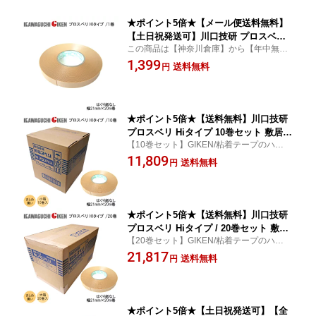
★ポイント5倍★【メール便送料無料】
【土日祝発送可】川口技研 プロスベリ
この商品は【神奈川倉庫】から【年中無
Hiタイプ 21mm幅×20m巻 敷居 スベリ
休】で発送いたします！
1,399
木製建具 テープ はくり紙無し 敷居 す
送料無料
円
べり 引戸 木製 床 ベージュ 【神奈川倉
庫発送】
★ポイント5倍★【送料無料】川口技研
プロスベリ Hiタイプ 10巻セット 敷居ス
【10巻セット】GIKEN/粘着テープのハクリ
ベリ Hiタイプ 幅21mm×20m巻 Hiプロ
紙を取り去り、直巻としたHiタイプ。バラ
11,809
スベリ 木製建具 はくり紙無しタイプ 敷
送料無料
円
けないので持ちやすく、しっかりと貼る事
居テープ 敷居 引戸 まとめ買い 小箱単
ができます。
位
★ポイント5倍★【送料無料】川口技研
プロスベリ Hiタイプ / 20巻セット 敷居
【20巻セット】GIKEN/粘着テープのハクリ
スベリ Hiタイプ 幅21mm×20m巻 Hiプ
紙を取り去り、直巻としたHiタイプ。バラ
21,817
ロスベリ 木製建具 はくり紙無し 敷居テ
送料無料
円
けないので持ちやすく、しっかりと貼る事
ープ 敷居 引戸 まとめ買い 大箱単位
ができます。
★ポイント5倍★【土日祝発送可】【全