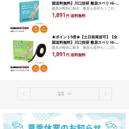
国送料無料】川口技研 敷居スベリ Hi-D
建具が軽快に動き、敷居も長持ち！この商
X 2色木肌調(ベージュ) 18mm幅×20m巻
品は【神奈川倉庫】から【年中無休】で発
1,891
ハクリ紙なしタイプ 敷居 テープ スベリ
送料無料
円
送いたします！
業務用サイズ【神奈川倉庫発送】
★ポイント5倍★【土日祝発送可】【全
国送料無料】川口技研 敷居スベリ Hi-D
建具が軽快に動き、敷居も長持ち！この商
X（コゲ茶） 21mm幅×20m巻 ハクリ紙
品は【神奈川倉庫】から【年中無休】で発
1,891
なし 敷居 テープ スベリ 業務用サイズ
送料無料
円
送いたします！
【神奈川倉庫発送】
1/1