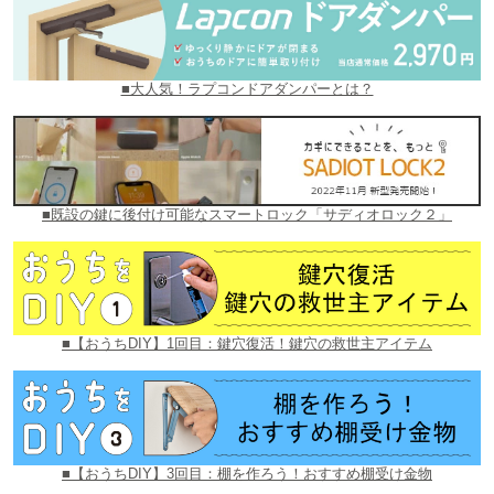
■大人気！ラプコンドアダンパーとは？
■既設の鍵に後付け可能なスマートロック「サディオロック２」
■【おうちDIY】1回目：鍵穴復活！鍵穴の救世主アイテム
■【おうちDIY】3回目：棚を作ろう！おすすめ棚受け金物