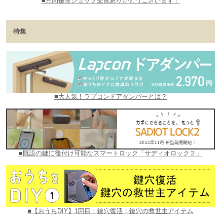
■月間優良ショップ受賞ありがとうございます！
特集
■大人気！ラプコンドアダンパーとは？
■既設の鍵に後付け可能なスマートロック「サディオロック２」
■【おうちDIY】1回目：鍵穴復活！鍵穴の救世主アイテム