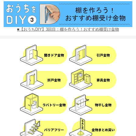
■【おうちDIY】3回目：棚を作ろう！おすすめ棚受け金物