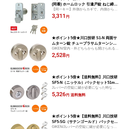
(同番) ホームロック 引違戸錠 ねじ締り
【同一キー】外側からカギで、内側からサ
同番 カギ3本付き 同一キー仕様 対応扉
ムターンで施解錠するカギです。
3,311
厚30mm〜33mm 取付ビス付
円
★ポイント5倍★川口技研 S1-N 両面サ
ムターン錠 チューブラサムターンシリ
GIKEN/室内・外どちらからも開けられるサ
ーズ バックセット51mm 扉厚28mm〜4
ムターン錠で、保育園や介護施設、ペット
2,528
0mm ニッケル色
円
が勝手に外に出て困っているご家庭などに
ご利用頂いております。
★ポイント5倍★【送料無料】川口技研
SF5-N（ニッケル）バックセット51mm
Jレバーの空錠に鍵が必要になった時など、
サムターンシリンダー錠 ディンプルキ
単体で取付可能な錠前です。安心のディン
5,326
ー3本付 チューブラ本締錠 バックセット
送料無料
円
プルシリンダー。
51mm 扉厚28mm〜40mm 開戸 扉 鍵
カギ ドア ニッケル サムターンシリーズ
GIKEN
★ポイント5倍★【送料無料】川口技研
SF5-SG（サテンゴールド）バックセッ
GIKEN/Jレバーの空錠に鍵が必要になった
ト51mm サムターンシリンダー錠 ディ