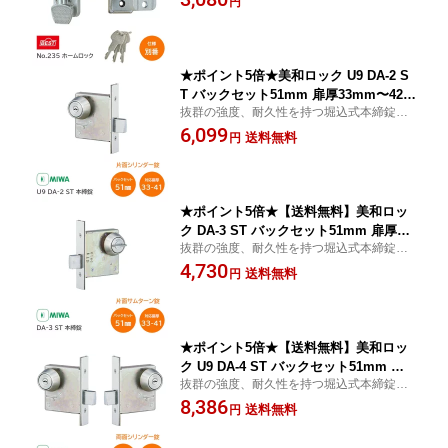
円
★ポイント5倍★美和ロック U9 DA-2 S
T バックセット51mm 扉厚33mm〜42m
抜群の強度、耐久性を持つ堀込式本締錠で
m未満 本締錠 片面シリンダー錠 U9シリ
す。
6,099
ンダー 子鍵3本付き 補助錠 錠前 ステン
送料無料
円
レス MIWA 錠 鍵 堀込 DA2 DA
★ポイント5倍★【送料無料】美和ロッ
ク DA-3 ST バックセット51mm 扉厚33
抜群の強度、耐久性を持つ堀込式本締錠で
mm〜42mm未満 本締錠 片面サムター
す。
4,730
ン錠 間仕切 補助錠 錠前 ステンレス MI
送料無料
円
WA 錠 鍵 堀込 DA3
★ポイント5倍★【送料無料】美和ロッ
ク U9 DA-4 ST バックセット51mm 扉
抜群の強度、耐久性を持つ堀込式本締錠で
厚33mm〜42mm未満 DA 本締錠 両面シ
す。両面シリンダー錠です。子鍵は3本付属
8,386
リンダー錠 子鍵3本付 補助錠 錠前 ステ
送料無料
円
します。
ンレス MIWA 錠 鍵 堀込 DA4