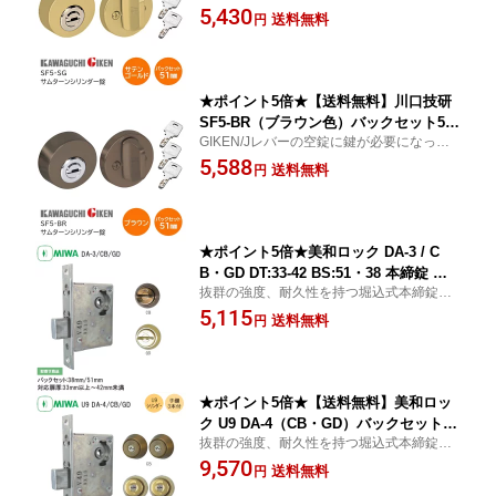
時など、単体で取付可能な錠前です。安心
5,430
ンプルキー3本付 チューブラ本締錠 バッ
送料無料
円
のディンプルシリンダー。
クセット51mm 扉厚28mm〜40mm 開
戸 扉 鍵 カギ ドア サムターンシリーズ
GIKEN
★ポイント5倍★【送料無料】川口技研
SF5-BR（ブラウン色）バックセット51
GIKEN/Jレバーの空錠に鍵が必要になった
mm サムターンシリンダー錠 ディンプ
時など、単体で取付可能な錠前です。安心
5,588
ルキー3本付 チューブラ本締錠 バックセ
送料無料
円
のディンプルシリンダー。
ット51mm 扉厚28mm〜40mm 開戸 扉
鍵 カギ ドア サムターンシリーズ GIKE
N
★ポイント5倍★美和ロック DA-3 / C
B・GD DT:33-42 BS:51・38 本締錠 片
抜群の強度、耐久性を持つ堀込式本締錠で
面サムターン錠 間仕切 補助錠 錠前 扉
す。
5,115
厚33mm〜42mm未満 バックセット51m
送料無料
円
m/38mm ステンレス MIWA 錠 鍵 堀込
DA3 ブロンズ ゴールド
★ポイント5倍★【送料無料】美和ロッ
ク U9 DA-4（CB・GD）バックセット51
抜群の強度、耐久性を持つ堀込式本締錠で
mm・38mm 扉厚33mm〜42mm未満 D
す。
9,570
A 本締錠 両面シリンダー錠 子鍵3本付
送料無料
円
補助錠 錠前 ステンレス MIWA 錠 鍵 堀