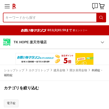
8/11(火)01:59まで
要エントリー
TK HOPE 楽天市場店
ショップトップ
カテゴリトップ
建具金物
開き扉用金物
本締錠・
補助錠
カテゴリを絞り込む
電子錠