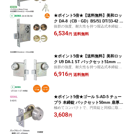
込 DA4 ※取寄せ品※
★ポイント5倍★【送料無料】美和ロッ
ク DA-8（CB・GD）BS/51 DT/33-42 本
抜群の強度、耐久性を持つ堀込式本締錠で
締錠 表示錠 トイレ錠 補助錠 錠前 扉厚3
す。
6,534
3mm〜42mm未満 バックセット51mm
送料無料
円
ステンレス MIWA 錠 鍵 堀込 DA8 ブロ
ンズ ゴールド DA ※取寄せ品※
★ポイント5倍★【送料無料】美和ロッ
ク U9 DA-1 ST バックセット51mm 扉
抜群の強度、耐久性を持つ堀込式本締錠で
厚33mm〜42mm未満 本締錠 U9シリン
す。
6,916
ダー＋サムターン 子鍵3本付き 補助錠
送料無料
円
錠前 ステンレス MIWA 錠 鍵 堀込
★ポイント5倍★ゴール S-AD-5 チュー
ブラ 本締錠 バックセット50mm 扉厚27
極めてコンパクトで、円筒錠と同様に取付
mm〜45mm 5本ピンシリンダー コンパ
けが簡単。
3,608
クトタイプ 補助錠 子鍵3本付属
円