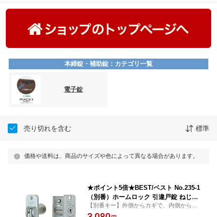
本締錠・補助錠：カテゴリ一覧
電子錠
売り切れを含む
標準
価格や送料は、商品のサイズや色によって異なる場合があります。
★ポイント5倍★BEST/ベスト No.235-1
（別番）ホームロック 引違戸錠 ねじ締
【別番キー】外側からカギで、内側からサ
り 別番 カギ3本付き 対応扉厚0mm〜33
ムターンで施解錠するカギです。
3,080
mm 取付ビス付