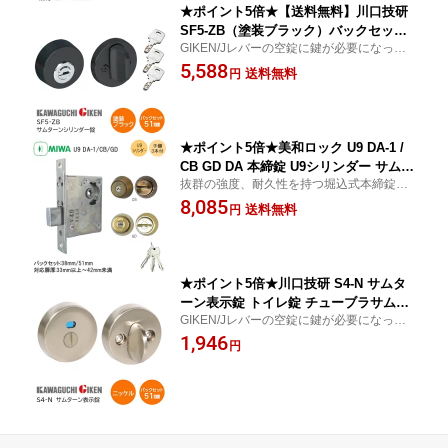
★ポイント5倍★【送料無料】川口技研
SF5-ZB（塗装ブラック）バックセット5
GIKEN/Jレバーの空錠に鍵が必要になった
1mm サムターンシリンダー錠 ディンプ
時など、単体で取付可能な錠前です。安心
5,588
ルキー3本付 チューブラ本締錠 バックセ
送料無料
円
のディンプルシリンダー。
ット51mm 扉厚28mm〜40mm 開戸 扉
鍵 カギ ドア サムターンシリーズ GIKE
N
★ポイント5倍★美和ロック U9 DA-1 /
CB GD DA 本締錠 U9シリンダー サムタ
抜群の強度、耐久性を持つ堀込式本締錠で
ーン 子鍵3本付き 補助錠 錠前 扉厚33m
す。
8,085
m〜42mm未満 バックセット51mm/38
送料無料
円
mm ステンレス MIWA 錠 鍵 堀込 DA1
ブロンズ ゴールド ※取寄せ品※
★ポイント5倍★川口技研 S4-N サムタ
ーン表示錠 トイレ錠 チューブラサムタ
GIKEN/Jレバーの空錠に鍵が必要になった
ーンシリーズ バックセット51mm 扉厚2
時など、単体で取付可能な錠前です。室内
1,946
8mm〜40mm ニッケル色
円
ドアにご利用頂けます。