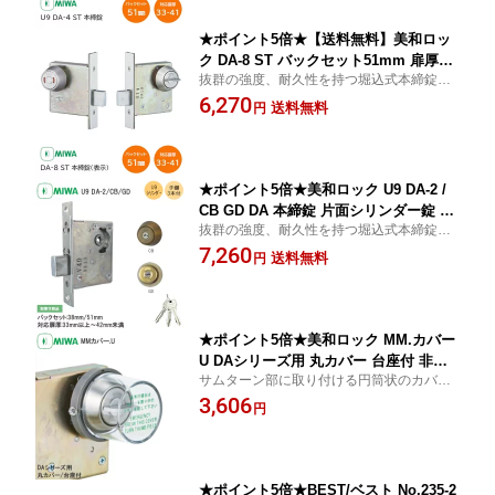
★ポイント5倍★【送料無料】美和ロッ
ク DA-8 ST バックセット51mm 扉厚33
抜群の強度、耐久性を持つ堀込式本締錠で
mm〜42mm未満 本締錠 表示錠 トイレ
す。
6,270
錠 補助錠 ステンレス MIWA 錠 鍵 堀込
送料無料
円
DA8 DA
★ポイント5倍★美和ロック U9 DA-2 /
CB GD DA 本締錠 片面シリンダー錠 U9
抜群の強度、耐久性を持つ堀込式本締錠で
シリンダー 子鍵3本付き 補助錠 錠前 扉
す。
7,260
厚33mm〜42mm未満 バックセット51m
送料無料
円
m/38mm ステンレス MIWA 錠 鍵 堀込
DA2 ブロンズ ゴールド ※取寄せ品※
★ポイント5倍★美和ロック MM.カバー
U DAシリーズ用 丸カバー 台座付 非常
サムターン部に取り付ける円筒状のカバー
用丸カバー 円筒状 非常カバー MIWA M
で、非常時には割って使用します。
3,606
M.U
円
★ポイント5倍★BEST/ベスト No.235-2