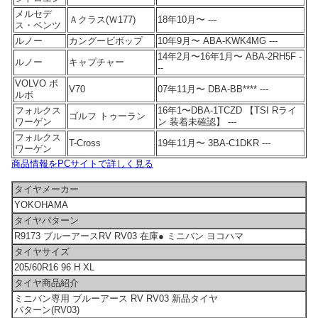
メルセデ
Ａクラス(Ｗ177)
18年10月〜 ---
ス・ベンツ
ルノー
カングービボップ
10年9月〜 ABA-KWK4MG ---
14年2月〜16年1月〜 ABA-2RH5F -
ルノー
キャプチャー
--
VOLVO ボ
V70
07年11月〜 DBA-BB**** ---
ルボ
フォルクス
16年1〜DBA-1TCZD 【TSI Rライ
ゴルフ トゥーラン
ワーゲン
ン 装着未確認】 ---
フォルクス
T-Cross
19年11月〜 3BA-C1DKR ---
ワーゲン
商品情報をPCサイトで詳しく見る
タイヤメーカー
YOKOHAMA
タイヤパターン
R9173 ブルーアースRV RV03 在庫● ミニバン ヨコハマ
タイヤサイズ
205/60R16 96 H XL
タイヤ商品紹介
ミニバン専用 ブルーアース RV RV03 新品タイヤ
パターン(RV03)