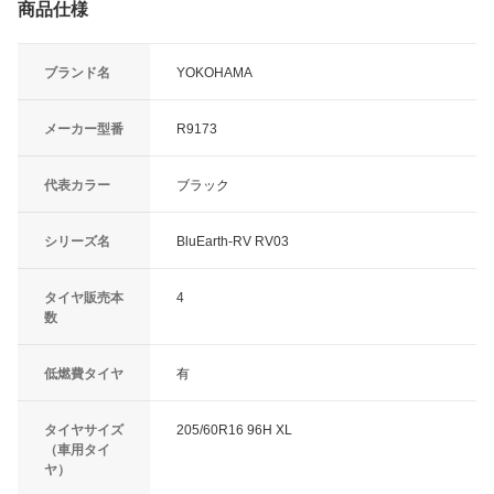
商品仕様
ブランド名
YOKOHAMA
メーカー型番
R9173
代表カラー
ブラック
シリーズ名
BluEarth-RV RV03
タイヤ販売本
4
数
低燃費タイヤ
有
タイヤサイズ
205/60R16 96H XL
（車用タイ
ヤ）