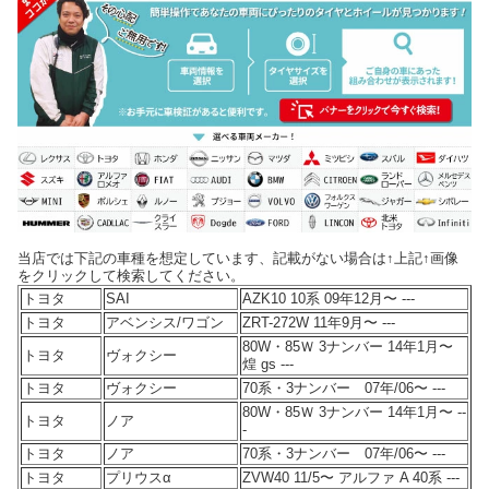
当店では下記の車種を想定しています、記載がない場合は↑上記↑画像
をクリックして検索してください。
トヨタ
SAI
AZK10 10系 09年12月〜 ---
トヨタ
アベンシス/ワゴン
ZRT-272W 11年9月〜 ---
80W・85Ｗ 3ナンバー 14年1月〜
トヨタ
ヴォクシー
煌 gs ---
トヨタ
ヴォクシー
70系・3ナンバー 07年/06〜 ---
80W・85Ｗ 3ナンバー 14年1月〜 --
トヨタ
ノア
-
トヨタ
ノア
70系・3ナンバー 07年/06〜 ---
トヨタ
プリウスα
ZVW40 11/5〜 アルファ A 40系 ---