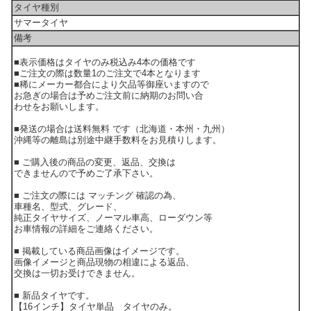
タイヤ種別
サマータイヤ
備考
■表示価格はタイヤのみ税込み4本の価格です
■ご注文の際は数量1のご注文で4本となります
■稀にメーカー都合により欠品等御座いますので
お急ぎの場合は予めご注文前に納期のお問い合
わせをお願いします。
■発送の場合は送料無料 です（北海道・本州・九州）
沖縄等の離島は別途中継手数料をお見積りします。
■ ご購入後の商品の変更、返品、交換は
できませんので予めご了承下さい。
■ ご注文の際には マッチング 確認の為、
車種名、型式、グレード、
純正タイヤサイズ、ノーマル車高、ローダウン等
お車情報の詳細をご連絡ください。
■ 掲載している商品画像はイメージです。
画像イメージと商品現物の相違による返品、
交換は一切お受けできません。
■ 新品タイヤです。
【16インチ】タイヤ単品 タイヤのみ。