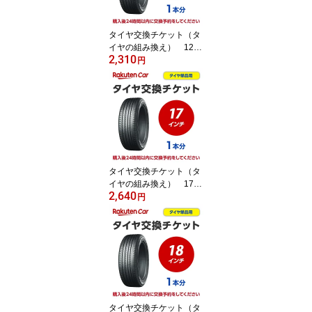
タイヤ交換チケット（タ
イヤの組み換え） 12イ
2,310
ンチ ～ 16インチ - 【1
円
本】 タイヤの脱着・バ
ランス調整込み【ゴムバ
ルブ交換・タイヤ廃棄
別】
タイヤ交換チケット（タ
イヤの組み換え） 17イ
2,640
ンチ - 【1本】 タイヤ
円
の脱着・バランス調整込
み【ゴムバルブ交換・タ
イヤ廃棄別】
タイヤ交換チケット（タ