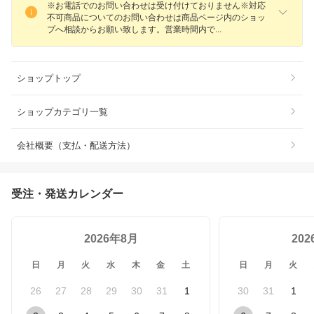
※お電話でのお問い合わせは受け付けておりません※対応
不可商品についてのお問い合わせは商品ページ内のショッ
プへ相談からお願い致します。営業時間内
で
ショップトップ
ショップカテゴリ一覧
会社概要（支払・配送方法）
受注・発送カレンダー
2026年8月
20
日
月
火
水
木
金
土
日
月
火
26
27
28
29
30
31
1
30
31
1