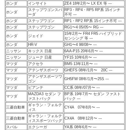
ホンダ
インサイト
ZE4 18年2月〜 LX EX 等 ---
ステップワゴンスパ
RP3・RP4・RP5 RP系 15インチ
ホンダ
ーダ
不可 ---
ホンダ
ステップワゴン
RP1・RP2 RP系 15インチ不可 ---
ホンダ
ステップワゴン
RG1〜4 05/05〜 RG ---
15年2月〜 FR4 FR5 ハイブリッド
ホンダ
ジェイド
センシング 等 ---
ホンダ
HR-V
GH1〜4 98/08〜 ---
ニッサン
キックス 日産
6AA-P15 20年6月〜 ---
ニッサン
ジューク 日産
YF15 10年6月〜 ---
マツダ
アクセラ
BM5 13年11月〜 ---
マツダ
アテンザスポーツ
GHEFS 08年/1月〜 20C ---
アテンザスポーツワ
マツダ
GH5FW 08年/1月〜25S ---
ゴン
マツダ
ビアンテ
CC系 08年/07月〜 ---
MAZDA3 セダン フ
BP系 19年7月〜 セダン ファスト
マツダ
ァストバック
バック ---
ギャラン・フォルテ
三菱自動車
CY4A 07年8月〜 ---
ィス
ギャラン・フォルテ
三菱自動車
CX4A 08年12月〜 ---
ィススポーツバッグ
スバル
エクシーガ
YA系 08年6月〜 ---