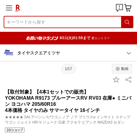
8/11(火)01:59まで
要エントリー
タイヤスクエアミツヤ
1/17
動画
【取付対象】【4本1セットでの販売】
YOKOHAMA R9173 ブルーアースRV RV03 在庫● ミニバ
ン ヨコハマ 205/60R16
4本価格 タイヤのみ サマータイヤ 16インチ
★★★★★ SAI アベンシス/ワゴン ノア ノア プリウスα インサイト ステップ
ワゴン ジェイド HR-V ジューク 日産 アクセラ ビアンテ MAZDA3 セダン