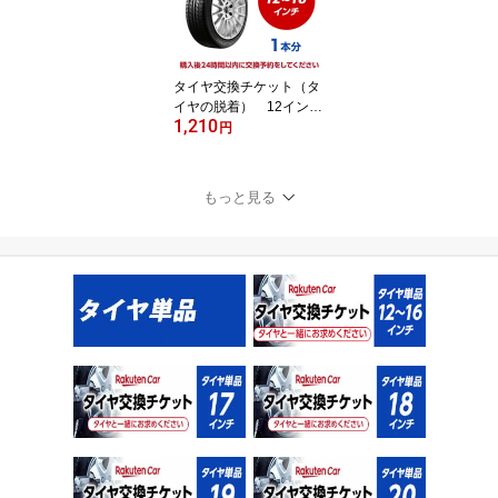
タイヤ交換チケット（タ
イヤの脱着） 12インチ
1,210
～18インチ - 【1本】
円
【ゴムバルブ交換・タイ
ヤ廃棄別】
もっと見る