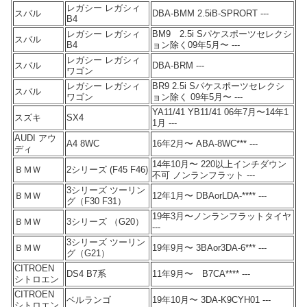
レガシー レガシィ
スバル
DBA-BMM 2.5iB-SPRORT ---
B4
レガシー レガシィ
BM9 2.5i Sパケスポーツセレクシ
スバル
B4
ョン除く09年5月〜 ---
レガシー レガシィ
スバル
DBA-BRM ---
ワゴン
レガシー レガシィ
BR9 2.5i Sパケスポーツセレクシ
スバル
ワゴン
ョン除く 09年5月〜 ---
YA11/41 YB11/41 06年7月〜14年1
スズキ
SX4
1月 ---
AUDI アウ
A4 8WC
16年2月〜 ABA-8WC*** ---
ディ
14年10月〜 220以上インチダウン
ＢＭＷ
2シリーズ (F45 F46)
不可 ノンランフラット ---
3シリーズ ツーリン
ＢＭＷ
12年1月〜 DBAorLDA-**** ---
グ（F30 F31）
19年3月〜ノンランフラットタイヤ
ＢＭＷ
3シリーズ （G20）
---
3シリーズ ツーリン
ＢＭＷ
19年9月〜 3BAor3DA-6*** ---
グ（G21）
CITROEN
DS4 B7系
11年9月〜 B7CA**** ---
シトロエン
CITROEN
ベルランゴ
19年10月〜 3DA-K9CYH01 ---
シトロエン