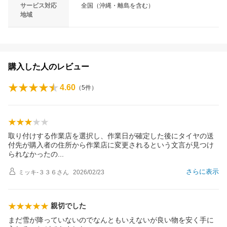
サービス対応
全国（沖縄・離島を含む）
地域
購入した人のレビュー
4.60
（
5
件）
取り付けする作業店を選択し、作業日が確定した後にタイヤの送
付先が購入者の住所から作業店に変更されるという文言が見つけ
られなかった
の
さらに表示
ミッキ-３３６
さん
2026/02/23
親切でした
まだ雪が降っていないのでなんともいえないが良い物を安く手に