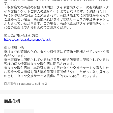
す。
・取付店での商品のお預り期間は、タイヤ交換チケットの有効期限（タ
イヤ交換チケットご購入の翌月25日）までとなります。予約された日
時にお客様が取付店にご来店されず、有効期限までにお客様から何らの
ご連絡もない場合、商品購入及びタイヤ交換サービスの申込をキャンセ
ルとさせていただきます。この場合、商品代金及びタイヤ交換チケット
代金の返金はできませんのでご注意ください。
楽天Car問い合わせ窓口
https://car.faq.rakuten.net/s/ask
個人情報 他
※注文品の確認のため、タイヤ取付店にて荷物を開梱させていただく場
合があります。
※当該荷物に同梱されている納品書及び配送伝票等に記載されているお
客様の個人情報はタイヤ取付店に開示されます。
※タイヤ取付店は、本取引を通じて得たタイヤ交換チケットを購入した
お客様の個人情報を個人情報保護法等関係法令にしたがって取り扱うも
のとし、タイヤ交換サービス提供の目的でのみ使用いたします。
商品番号：r-autoparts-setting-2
商品仕様