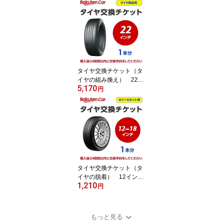
の脱着・バランス調整込
み【ゴムバルブ交換・タ
イヤ廃棄別】
タイヤ交換チケット（タ
イヤの組み換え） 22イ
5,170
ンチ - 【1本】 タイヤ
円
の脱着・バランス調整込
み【ゴムバルブ交換・タ
イヤ廃棄別】
タイヤ交換チケット（タ
イヤの脱着） 12インチ
1,210
～18インチ - 【1本】
円
【ゴムバルブ交換・タイ
ヤ廃棄別】
もっと見る