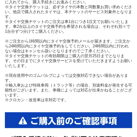
に入れてから、購入手続きにお進みください。
※タイヤ交換チケットは、必ずタイヤの本数と同数量お買い求めくださ
い。他店で購入されたタイヤは、本チケットのサービス対象外となりま
す。
※タイヤ交換チケットのご注文は車1台につき1注文でお願いいたしま
す。車2台以上のタイヤ交換予約を希望される場合は、それぞれ別々で
1台分ずつ分けてご購入ください。
※ご注文から1時間以内にタイヤ交換予約メールが届きます。ご注文か
ら24時間以内にタイヤ交換予約をしてください。24時間以内に行われ
ない場合はキャンセル扱いとなりますのでご了承ください。
※タイヤ交換チケットの有効期限はご購入の翌月25日までとなりま
す。その日までにタイヤ交換サービスを受けていただきますようお願い
いたします。
※現在使用中のゴムバルブによっては交換対応できない場合がありま
す。
※輸入車および特殊車両（トラック等）の場合、別途料金が発生する可
能性がございます。また、車種によっては対応が出来かねることがござ
います。
※クロカン・改造車は非対応です。