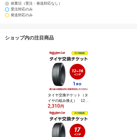
休業日（受注・発送対応なし）
受注対応のみ
発送対応のみ
ショップ内の注目商品
タイヤ交換チケット（タ
イヤの組み換え） 12イ
2,310
ンチ ～ 16インチ - 【1
円
本】 タイヤの脱着・バ
ランス調整込み【ゴムバ
ルブ交換・タイヤ廃棄
別】