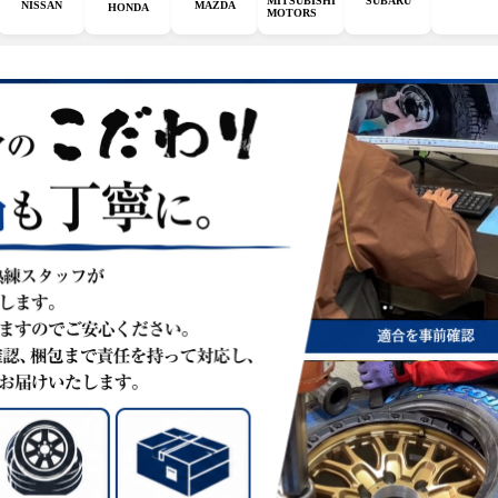
MITSUBISHI
SUBARU
MAZDA
NISSAN
HONDA
MOTORS