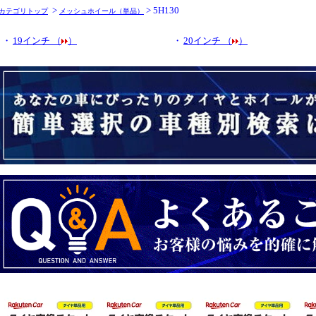
>
> 5H130
カテゴリトップ
メッシュホイール（単品）
・
19インチ （
）
・
20インチ （
）