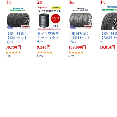
1
2
3
4
位
位
位
位
【​取​付​対​象​】​
タ​イ​ヤ​交​換​チ​
【​取​付​対​象​】​
【​取​付​対​象
【​4​本​1​セ​ッ​ト​
ケ​ッ​ト​（​タ​イ​
【​4​本​1​セ​ッ​ト​
【​2​本​以​上​
で​の​…
ヤ​の​…
で​の​…
の​…
39,750
円
9,240
円
139,990
円
16,814
円
(
1
件
)
(
5
件
)
(
4
件
)