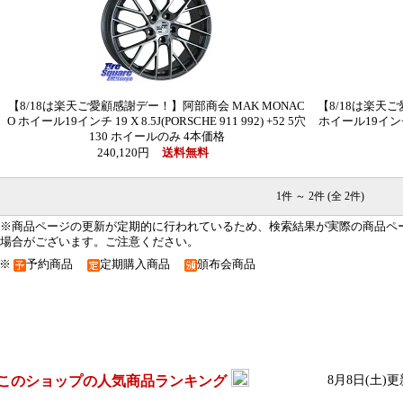
【8/18は楽天ご愛顧感謝デー！】阿部商会 MAK MONAC
【8/18は楽天ご
O ホイール19インチ 19 X 8.5J(PORSCHE 911 992) +52 5穴
ホイール19インチ 19
130 ホイールのみ 4本価格
240,120円
送料無料
1件 ～ 2件 (全 2件)
※商品ページの更新が定期的に行われているため、検索結果が実際の商品ペ
場合がございます。ご注意ください。
※
予約商品
定期購入商品
頒布会商品
このショップの人気商品ランキング
8月8日(土)更