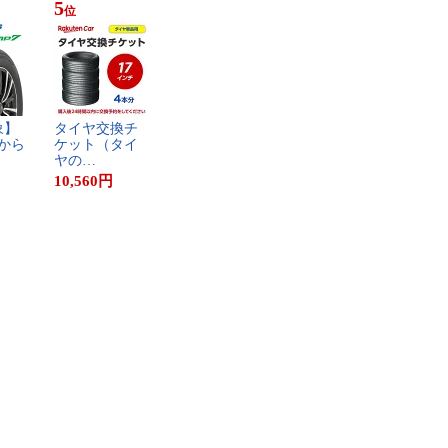
5
位
​】​
タ​イ​ヤ​交​換​チ​
か​ら​
ケ​ッ​ト​（​タ​イ​
ヤ​の​…
10,560
円