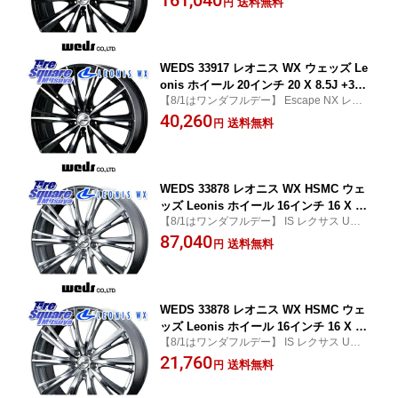
送料無料
円
ァイア アルファード
ァード アウトランダーPHEV
WEDS 33917 レオニス WX ウェッズ Le
onis ホイール 20インチ 20 X 8.5J +35
【8/1はワンダフルデー】 Escape NX レク
5穴 114.3 ホイールのみ 1本価格 30系ア
サス RX RAV4 50系 アルファード ヴェルフ
40,260
ルファード/ヴェルファイア 20系アルフ
送料無料
円
ァイア アルファード
ァード アウトランダーPHEV
WEDS 33878 レオニス WX HSMC ウェ
ッズ Leonis ホイール 16インチ 16 X 6.
【8/1はワンダフルデー】 IS レクサス UX C
5J +40 5穴 114.3 ホイールのみ 4本価格
-HR (CHR) RAV4 60系 50系 アルファード
87,040
C-HR 90系ノア/ヴォクシー 70系カムリ
送料無料
円
ヴェルファイア カムリ
カローラクロス 60系プリウス プリウス
アルファ ヤリスクロス P15キックス ZE
1リーフ RP6〜8ステップワゴン MAZDA
3 デ
WEDS 33878 レオニス WX HSMC ウェ
ッズ Leonis ホイール 16インチ 16 X 6.
【8/1はワンダフルデー】 IS レクサス UX C
5J +40 5穴 114.3 ホイールのみ 1本価格
-HR (CHR) RAV4 60系 50系 アルファード
21,760
C-HR 90系ノア/ヴォクシー 70系カムリ
送料無料
円
ヴェルファイア カムリ
カローラクロス 60系プリウス プリウス
アルファ ヤリスクロス P15キックス ZE