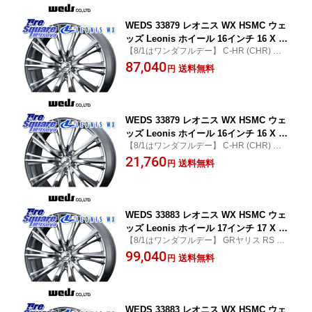
1リーフ RP6〜8ステップワゴン MAZDA
3 デ
WEDS 33879 レオニス WX HSMC ウェ
ッズ Leonis ホイール 16インチ 16 X 6.
【8/1はワンダフルデー】 C-HR (CHR) エル
5J +52 5穴 114.3 ホイールのみ 4本価格
グランド 日産 WR-V ヴェゼル VEZEL オデ
87,040
C-HR 80系ノア/ヴォクシー E52エルグラ
送料無料
円
ッセイ CX-3 CX3 MAZDA アクセラ ロード
ンド WR-V RV系ヴェゼル RC系オデッ
スター フリード
セイ前期 RC系オデッセイ後期 GT系フ
リードクロスター CX-3 GU系インプレ
ッサ
WEDS 33879 レオニス WX HSMC ウェ
ッズ Leonis ホイール 16インチ 16 X 6.
【8/1はワンダフルデー】 C-HR (CHR) エル
5J +52 5穴 114.3 ホイールのみ 1本価格
グランド 日産 WR-V ヴェゼル VEZEL オデ
21,760
C-HR 80系ノア/ヴォクシー E52エルグラ
送料無料
円
ッセイ CX-3 CX3 MAZDA アクセラ ロード
ンド WR-V RV系ヴェゼル RC系オデッ
スター フリード
セイ前期 RC系オデッセイ後期 GT系フ
リードクロスター CX-3 GU系インプレ
ッサ
WEDS 33883 レオニス WX HSMC ウェ
ッズ Leonis ホイール 17インチ 17 X 7.
【8/1はワンダフルデー】 GRヤリス RS ノ
0J +42 5穴 114.3 ホイールのみ 4本価格
ーマルキャリパー RAV4 60系 50系 カムリ
99,040
GRヤリスRSノーマルキャリパー 50系R
送料無料
円
クラウン 220・H20系
AV4 60系RAV4 30系アルファード/ヴェ
ルファイア 20系アルファード 90系ノア/
ヴォクシー 70系カムリ カローラクロス
80系
WEDS 33883 レオニス WX HSMC ウェ