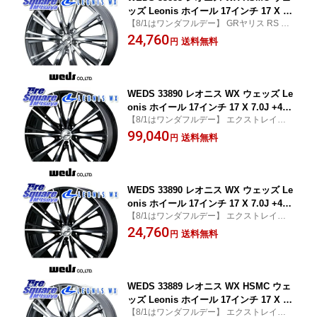
ッズ Leonis ホイール 17インチ 17 X 7.
【8/1はワンダフルデー】 GRヤリス RS ノ
0J +42 5穴 114.3 ホイールのみ 1本価格
ーマルキャリパー RAV4 60系 50系 カムリ
24,760
GRヤリスRSノーマルキャリパー 50系R
送料無料
円
クラウン 220・H20系
AV4 60系RAV4 30系アルファード/ヴェ
ルファイア 20系アルファード 90系ノア/
ヴォクシー 70系カムリ カローラクロス
80系
WEDS 33890 レオニス WX ウェッズ Le
onis ホイール 17インチ 17 X 7.0J +47
【8/1はワンダフルデー】 エクストレイル X
5穴 114.3 ホイールのみ 4本価格 eビタ
-TRAIL 日産 リーフ LEAF CR-V アコード ヴ
99,040
ーラ C-HR 90系ノア/ヴォクシー カロー
送料無料
円
ェゼル VEZEL シビック CX-5 CX5 MAZDA
ラクロス 60系プリウス プリウスアルフ
WRX S4 WRX
ァ ヤリスクロス T32エクストレイル P1
5キックス C27セレナ ZE1リーフ RV系
ヴェ
WEDS 33890 レオニス WX ウェッズ Le
onis ホイール 17インチ 17 X 7.0J +47
【8/1はワンダフルデー】 エクストレイル X
5穴 114.3 ホイールのみ 1本価格 eビタ
-TRAIL 日産 リーフ LEAF CR-V アコード ヴ
24,760
ーラ C-HR 90系ノア/ヴォクシー カロー
送料無料
円
ェゼル VEZEL シビック CX-5 CX5 MAZDA
ラクロス 60系プリウス プリウスアルフ
WRX S4 WRX
ァ ヤリスクロス T32エクストレイル P1
5キックス C27セレナ ZE1リーフ RV系
ヴェ
WEDS 33889 レオニス WX HSMC ウェ
ッズ Leonis ホイール 17インチ 17 X 7.
【8/1はワンダフルデー】 エクストレイル X
0J +47 5穴 114.3 ホイールのみ 4本価格