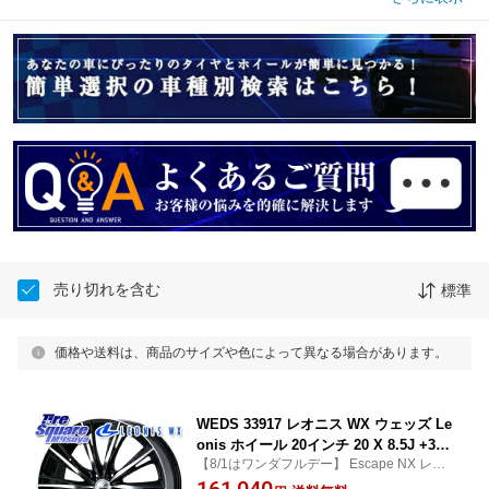
売り切れを含む
標準
価格や送料は、商品のサイズや色によって異なる場合があります。
WEDS 33917 レオニス WX ウェッズ Le
onis ホイール 20インチ 20 X 8.5J +35
【8/1はワンダフルデー】 Escape NX レク
5穴 114.3 ホイールのみ 4本価格 30系ア
サス RX RAV4 50系 アルファード ヴェルフ
161,040
ルファード/ヴェルファイア 20系アルフ