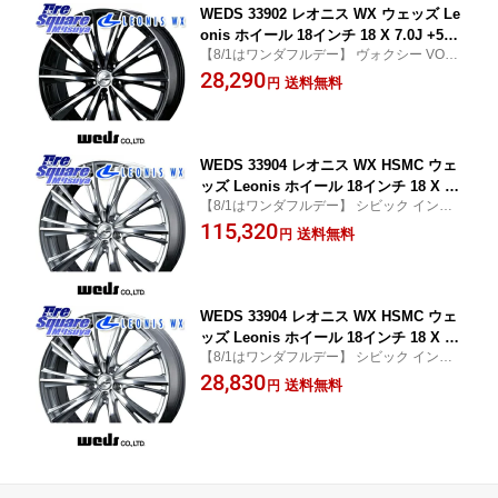
ク レヴ
WEDS 33902 レオニス WX ウェッズ Le
onis ホイール 18インチ 18 X 7.0J +53
【8/1はワンダフルデー】 ヴォクシー VOXY
5穴 114.3 ホイールのみ 1本価格 80系ノ
ノア NOAH プリウス・プリウスPHV エル
28,290
ア/ヴォクシー 60系プリウス E52エルグ
送料無料
円
グランド 日産
ランド WR-V ZR-V RV系ヴェゼル RC系
オデッセイ前期 RC系オデッセイ後期 C
X-3 CX-5 CX-8 MAZDA6 クロストレッ
ク レヴ
WEDS 33904 レオニス WX HSMC ウェ
ッズ Leonis ホイール 18インチ 18 X 8.
【8/1はワンダフルデー】 シビック インプ
0J +42 5穴 114.3 ホイールのみ 4本価格
レッサ WRX IS レクサス RX GRヤリス RS
115,320
GRヤリスRSノーマルキャリパー 50系R
送料無料
円
ノーマルキャリパー bZ4X RAV4 60系 アル
AV4 60系RAV4 30系アルファード/ヴェ
ファード
ルファイア 20系アルファード 70系カム
リ カローラクロス 80系ハリアー プリウ
スアル
WEDS 33904 レオニス WX HSMC ウェ
ッズ Leonis ホイール 18インチ 18 X 8.
【8/1はワンダフルデー】 シビック インプ
0J +42 5穴 114.3 ホイールのみ 1本価格
レッサ WRX IS レクサス RX GRヤリス RS
28,830
GRヤリスRSノーマルキャリパー 50系R
送料無料
円
ノーマルキャリパー bZ4X RAV4 60系 アル
AV4 60系RAV4 30系アルファード/ヴェ
ファード
ルファイア 20系アルファード 70系カム
リ カローラクロス 80系ハリアー プリウ
スアル