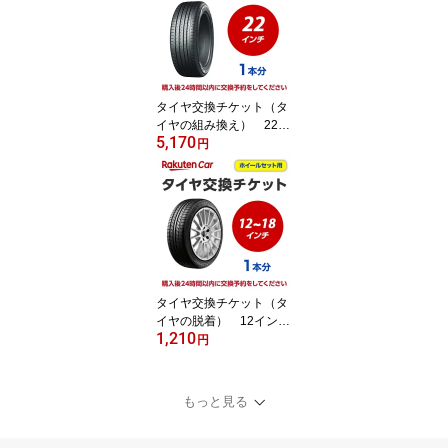
イヤ廃棄別】
タイヤ交換チケット（タ
イヤの組み換え） 22イ
5,170
ンチ - 【1本】 タイヤ
円
の脱着・バランス調整込
み【ゴムバルブ交換・タ
イヤ廃棄別】
タイヤ交換チケット（タ
イヤの脱着） 12インチ
1,210
～18インチ - 【1本】
円
【ゴムバルブ交換・タイ
ヤ廃棄別】
もっと見る