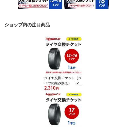
ショップ内の注目商品
タイヤ交換チケット（タ
イヤの組み換え） 12イ
2,310
ンチ ～ 16インチ - 【1
円
本】 タイヤの脱着・バ
ランス調整込み【ゴムバ
ルブ交換・タイヤ廃棄
別】