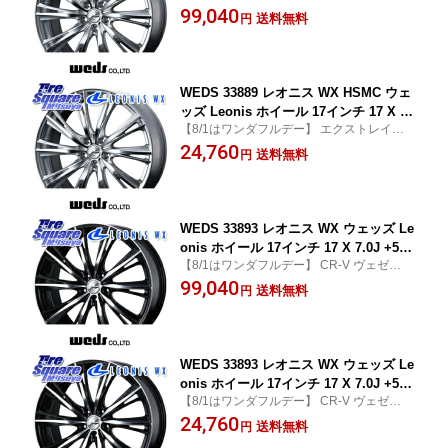
-TRAIL 日産 リーフ LEAF CR-V アコード ヴ
99,040
eビターラ C-HR 90系ノア/ヴォクシー
送料無料
円
ェゼル VEZEL シビック CX-5 CX5 MAZDA
カローラクロス 60系プリウス プリウス
WRX S4 WRX
アルファ ヤリスクロス T32エクストレ
イル P15キックス C27セレナ ZE1リー
フ RV
WEDS 33889 レオニス WX HSMC ウェ
ッズ Leonis ホイール 17インチ 17 X 7.
【8/1はワンダフルデー】 エクストレイル X
0J +47 5穴 114.3 ホイールのみ 1本価格
-TRAIL 日産 リーフ LEAF CR-V アコード ヴ
24,760
eビターラ C-HR 90系ノア/ヴォクシー
送料無料
円
ェゼル VEZEL シビック CX-5 CX5 MAZDA
カローラクロス 60系プリウス プリウス
WRX S4 WRX
アルファ ヤリスクロス T32エクストレ
イル P15キックス C27セレナ ZE1リー
フ RV
WEDS 33893 レオニス WX ウェッズ Le
onis ホイール 17インチ 17 X 7.0J +53
【8/1はワンダフルデー】 CR-V ヴェゼル V
5穴 114.3 ホイールのみ 4本価格 C-HR 8
EZEL シビック CX-3 CX3 MAZDA ロードス
99,040
0系ノア/ヴォクシー ヤリスクロス E52
送料無料
円
ター WRX S4 インプレッサ クロストレック
エルグランド WR-V RV系ヴェゼル RC
レヴォーグ
系オデッセイ前期 RC系オデッセイ後期
FL系シビック CX-3 GU系インプレッサ
クロス
WEDS 33893 レオニス WX ウェッズ Le
onis ホイール 17インチ 17 X 7.0J +53
【8/1はワンダフルデー】 CR-V ヴェゼル V
5穴 114.3 ホイールのみ 1本価格 C-HR 8
EZEL シビック CX-3 CX3 MAZDA ロードス
24,760
0系ノア/ヴォクシー ヤリスクロス E52
送料無料
円
ター WRX S4 インプレッサ クロストレック
エルグランド WR-V RV系ヴェゼル RC