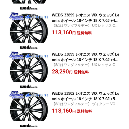
レヴォーグ
系オデッセイ前期 RC系オデッセイ後期
FL系シビック CX-3 GU系インプレッサ
クロス
WEDS 33899 レオニス WX ウェッズ Le
onis ホイール 18インチ 18 X 7.0J +47
【8/1はワンダフルデー】 UX レクサス C-H
5穴 114.3 ホイールのみ 4本価格 eビタ
R (CHR) ヴォクシー VOXY ノア NOAH エ
113,160
ーラ C-HR 90系ノア/ヴォクシー 60系プ
送料無料
円
スティマ プリウス・プリウスPHV エクスト
リウス ヤリスクロス T32エクストレイ
レイル X-TRAIL 日産 ジューク
ル P15キックス C27セレナ ZE1リーフ
ZE2リーフ ZR-V RV系ヴェゼル RC系オ
デッセ
WEDS 33899 レオニス WX ウェッズ Le
onis ホイール 18インチ 18 X 7.0J +47
【8/1はワンダフルデー】 UX レクサス C-H
5穴 114.3 ホイールのみ 1本価格 eビタ
R (CHR) ヴォクシー VOXY ノア NOAH エ
28,290
ーラ C-HR 90系ノア/ヴォクシー 60系プ
送料無料
円
スティマ プリウス・プリウスPHV エクスト
リウス ヤリスクロス T32エクストレイ
レイル X-TRAIL 日産 ジューク
ル P15キックス C27セレナ ZE1リーフ
ZE2リーフ ZR-V RV系ヴェゼル RC系オ
デッセ
WEDS 33902 レオニス WX ウェッズ Le
onis ホイール 18インチ 18 X 7.0J +53
【8/1はワンダフルデー】 ヴォクシー VOXY
5穴 114.3 ホイールのみ 4本価格 80系ノ
ノア NOAH プリウス・プリウスPHV エル
113,160
ア/ヴォクシー 60系プリウス E52エルグ
送料無料
円
グランド 日産
ランド WR-V ZR-V RV系ヴェゼル RC系
オデッセイ前期 RC系オデッセイ後期 C
X-3 CX-5 CX-8 MAZDA6 クロストレッ