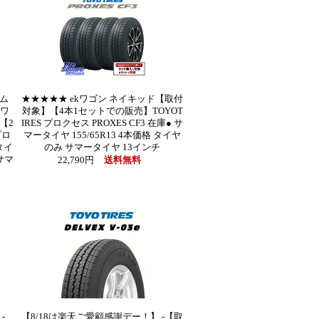
ム
★★★★★ ekワゴン ネイキッド【取付
 ワ
対象】【4本1セットでの販売】TOYOT
【2
IRES プロクセス PROXES CF3 在庫● サ
プロ
マータイヤ 155/65R13 4本価格 タイヤ
タイ
のみ サマータイヤ 13インチ
 サマ
22,790円
送料無料
-
【8/18は楽天ご愛顧感謝デー！】 -【取