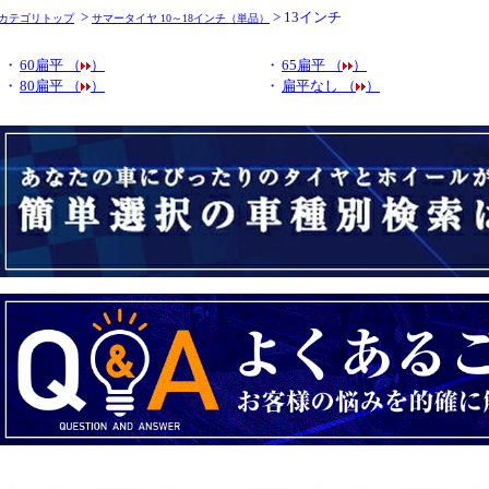
>
> 13インチ
カテゴリトップ
サマータイヤ 10～18インチ（単品）
・
60扁平 （
）
・
65扁平 （
）
・
80扁平 （
）
・
扁平なし （
）