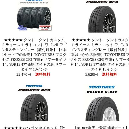
★★★★★ タント タントカスタム
★★★★★ タント タントカスタ
ミライース ミラトコット ワゴンR ワゴ
ミライース ミラトコット ワゴンR
ンRスティングレー【取付対象】【4本
ゴンRスティングレー【取付対象】
1セットでの販売】TOYOTIRES プロク
本以上からの販売】TOYOTIRES 
セス PROXES CF3 在庫● サマータイヤ
クセス PROXES CF3 在庫● サマー
145/80R13 4本価格 タイヤのみ サマー
ヤ 145/80R13 1本価格 タイヤのみ
タイヤ 13インチ
ータイヤ 13インチ
22,470円
送料無料
5,620円
送料無料
★★★★★ ekワゴン ネイキッド【取
【8/18は楽天ご愛顧感謝デー！】 