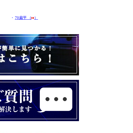
・
70扁平 （
）