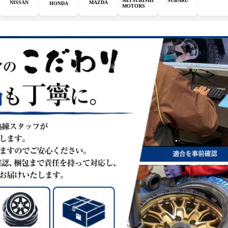
MITSUBISHI
SUBARU
MAZDA
NISSAN
HONDA
MOTORS