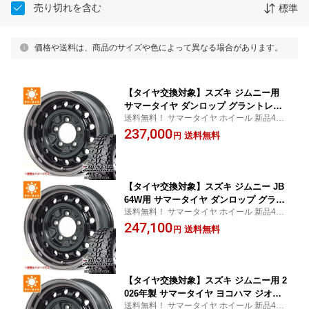
売り切れを含む
標準
価格や送料は、商品のサイズや色によって異なる場合があります。
【タイヤ交換対象】スズキ ジムニー用
サマータイヤ ダンロップ グラントレッ
送料無料！ サマータイヤ ホイール 新品4本
ク MT2 195R16C 104Q ブラックレター
セット 195/16 195-16
237,000
NARROW アピオ ワイルドボア D 5.5-16
送料無料
円
タイヤホイール4本セット
【タイヤ交換対象】スズキ ジムニー JB
64W用 サマータイヤ ダンロップ グラン
送料無料！ サマータイヤ ホイール 新品4本
トレック MT2 LT225/75R16 103/100Q
セット 225/75/16 225-75-16
247,100
アウトラインホワイトレター WIDE ア
送料無料
円
ピオ ワイルドボア D 5.5-16 タイヤホイ
ール4本セット
【タイヤ交換対象】スズキ ジムニー用 2
026年製 サマータイヤ ヨコハマ ジオラ
送料無料！ サマータイヤ ホイール 新品4本
ンダー M/T+ G001J 195R16C 104/102Q