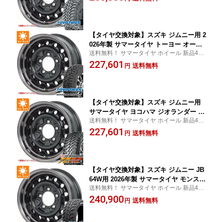
5.5-16 タイヤホイール4本セット
【タイヤ交換対象】スズキ ジムニー用 2
026年製 サマータイヤ トーヨー オープ
送料無料！ サマータイヤ ホイール 新品4本
ンカントリー R/T 185/85R16 105/103N
セット 185/85/16 185-85-16
227,601
LT ホワイトレター アピオ ワイルドボア
送料無料
円
D 5.5-16 タイヤホイール4本セット
【タイヤ交換対象】スズキ ジムニー用
サマータイヤ ヨコハマ ジオランダー M/
送料無料！ サマータイヤ ホイール 新品4本
T G003 195R16C 104/102Q アピオ ワイ
セット 195/16 195-16
227,601
ルドボア D 5.5-16 タイヤホイール4本セ
送料無料
円
ット
【タイヤ交換対象】スズキ ジムニー JB
64W用 2026年製 サマータイヤ モンスタ
送料無料！ サマータイヤ ホイール 新品4本
マッドウォーリアー LT215/70R16 107/1
セット 215/70/16 215-70-16
240,900
05Q ホワイトレター アピオ ワイルドボ
送料無料
円
ア D 5.5-16 タイヤホイール4本セット