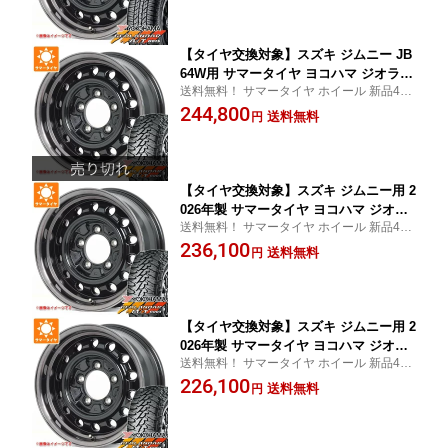
セット
【タイヤ交換対象】スズキ ジムニー JB
64W用 サマータイヤ ヨコハマ ジオラン
送料無料！ サマータイヤ ホイール 新品4本
ダー M/T G003 LT225/75R16 115/112Q
セット 225/75/16 225-75-16
244,800
アピオ ワイルドボア D 5.5-16 タイヤホ
送料無料
円
イール4本セット
【タイヤ交換対象】スズキ ジムニー用 2
026年製 サマータイヤ ヨコハマ ジオラ
送料無料！ サマータイヤ ホイール 新品4本
ンダー M/T G003 6.50R16 LT 97/93Q ア
セット 6.50/16 6.50-16
236,100
ピオ ワイルドボア D 5.5-16 タイヤホイ
送料無料
円
ール4本セット
【タイヤ交換対象】スズキ ジムニー用 2
026年製 サマータイヤ ヨコハマ ジオラ
送料無料！ サマータイヤ ホイール 新品4本
ンダー M/T G003 185/85R16 105/103N
セット 185/85/16 185-85-16
226,100
LT アピオ ワイルドボア D 5.5-16 タイヤ
送料無料
円
ホイール4本セット