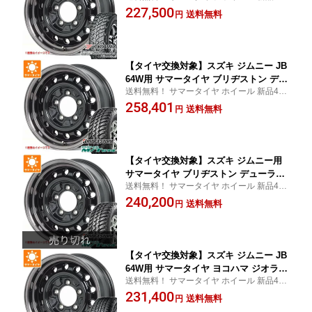
セット 195/16 195-16
227,500
アピオ ワイルドボア D 5.5-16 タイヤホ
送料無料
円
イール4本セット
【タイヤ交換対象】スズキ ジムニー JB
64W用 サマータイヤ ブリヂストン デュ
送料無料！ サマータイヤ ホイール 新品4本
ーラー M/T674 LT225/75R16 110/107Q
セット 225/75/16 225-75-16
258,401
アウトラインホワイトレター アピオ ワ
送料無料
円
イルドボア D 5.5-16 タイヤホイール4本
セット
【タイヤ交換対象】スズキ ジムニー用
サマータイヤ ブリヂストン デューラー
送料無料！ サマータイヤ ホイール 新品4本
M/T674 185/85R16 105/103L LT ブラッ
セット 185/85/16 185-85-16
240,200
クレター アピオ ワイルドボア D 5.5-16
送料無料
円
タイヤホイール4本セット
【タイヤ交換対象】スズキ ジムニー JB
64W用 サマータイヤ ヨコハマ ジオラン
送料無料！ サマータイヤ ホイール 新品4本
ダー A/T G015 LT225/75R16 115/112R
セット 225/75/16 225-75-16
231,400
アウトラインホワイトレター アピオ ワ
送料無料
円
イルドボア D 5.5-16 タイヤホイール4本