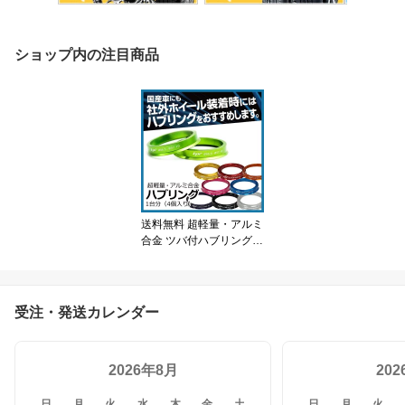
ショップ内の注目商品
送料無料 超軽量・アルミ
合金 ツバ付ハブリング
国産車(5穴/4穴)用 1台分
(4個入り)
受注・発送カレンダー
2026年8月
20
日
月
火
水
木
金
土
日
月
火