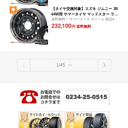
【タイヤ交換対象】スズキ ジムニー JB
64W用 サマータイヤ マッドスター ラジ
送料無料！ サマータイヤ ホイール 新品4本
アル M/T 215/70R16 100T ホワイトレタ
セット 215/70/16 215-70-16
232,100
ー アピオ ワイルドボア D 5.5-16 タイヤ
送料無料
円
ホイール4本セット
1/45