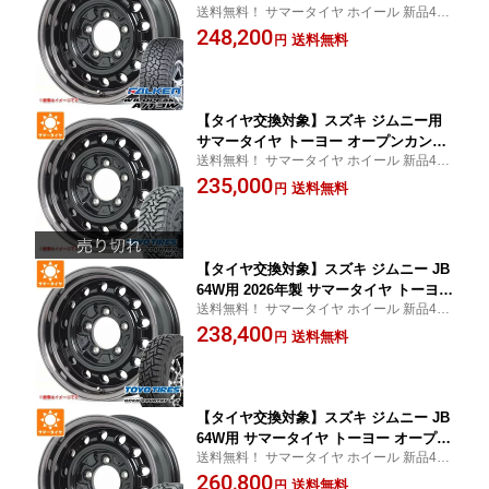
送料無料！ サマータイヤ ホイール 新品4本
ドピーク A/T3W LT225/75R16 115/112Q
セット 225/75/16 225-75-16
248,200
アピオ ワイルドボア D 5.5-16 タイヤホ
送料無料
円
イール4本セット
【タイヤ交換対象】スズキ ジムニー用
サマータイヤ トーヨー オープンカント
送料無料！ サマータイヤ ホイール 新品4本
リー M/T 195R16C 104/102Q ブラック
セット 195/16 195-16
235,000
レター M/T-Rパターン アピオ ワイルド
送料無料
円
ボア D 5.5-16 タイヤホイール4本セット
【タイヤ交換対象】スズキ ジムニー JB
64W用 2026年製 サマータイヤ トーヨー
送料無料！ サマータイヤ ホイール 新品4本
オープンカントリー R/T 215/70R16 100
セット 215/70/16 215-70-16
238,400
Q ブラックレター アピオ ワイルドボア
送料無料
円
D 5.5-16 タイヤホイール4本セット
【タイヤ交換対象】スズキ ジムニー JB
64W用 サマータイヤ トーヨー オープン
送料無料！ サマータイヤ ホイール 新品4本
カントリー M/T LT225/75R16 103/100Q
セット 225/75/16 225-75-16
260,800
ホワイトレター アピオ ワイルドボア D
送料無料
円