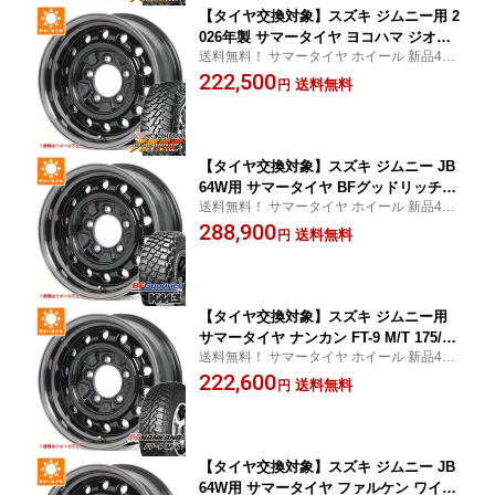
【タイヤ交換対象】スズキ ジムニー用 2
026年製 サマータイヤ ヨコハマ ジオラ
送料無料！ サマータイヤ ホイール 新品4本
ンダー M/T G003 175/80R16 91S アピ
セット 175/80/16 175-80-16
222,500
オ ワイルドボア D 5.5-16 タイヤホイー
送料無料
円
ル4本セット
【タイヤ交換対象】スズキ ジムニー JB
64W用 サマータイヤ BFグッドリッチ
送料無料！ サマータイヤ ホイール 新品4本
マッドテレーンT/A KM3 LT225/75R16 1
セット 225/75/16 225-75-16
288,900
15/112Q アピオ ワイルドボア D 5.5-16
送料無料
円
タイヤホイール4本セット
【タイヤ交換対象】スズキ ジムニー用
サマータイヤ ナンカン FT-9 M/T 175/80
送料無料！ サマータイヤ ホイール 新品4本
R16 91S ホワイトレター アピオ ワイル
セット 175/80/16 175-80-16
222,600
ドボア D 5.5-16 タイヤホイール4本セッ
送料無料
円
ト
【タイヤ交換対象】スズキ ジムニー JB
64W用 サマータイヤ ファルケン ワイル