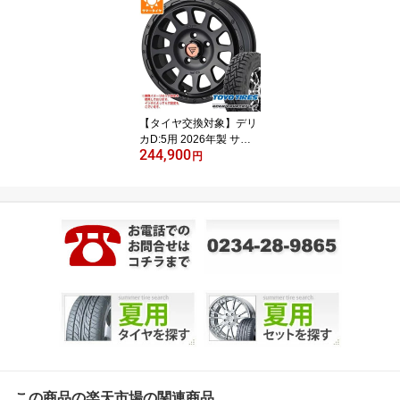
【タイヤ交換対象】デリ
カD:5用 2026年製 サマ
244,900
ータイヤ トーヨー オー
円
プンカントリー R/T 235/
70R16 106Q ホワイトレ
ター デルタフォース オ
ーバル 7.0-16 タイヤホ
イール4本セット
この商品の楽天市場の関連商品