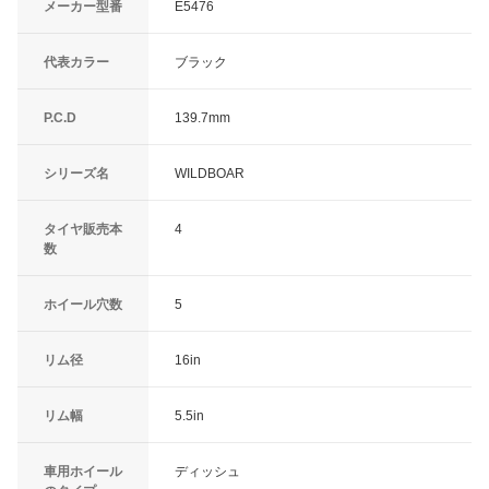
メーカー型番
E5476
代表カラー
ブラック
P.C.D
139.7mm
シリーズ名
WILDBOAR
タイヤ販売本
4
数
ホイール穴数
5
リム径
16in
リム幅
5.5in
車用ホイール
ディッシュ