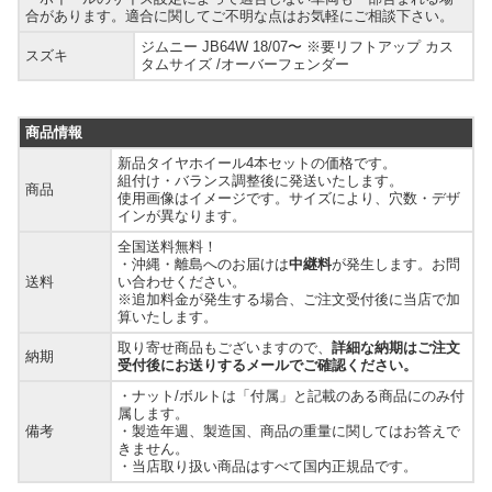
合があります。適合に関してご不明な点はお気軽にご相談下さい。
ジムニー JB64W 18/07〜 ※要リフトアップ カス
スズキ
タムサイズ /オーバーフェンダー
商品情報
新品タイヤホイール4本セットの価格です。
組付け・バランス調整後に発送いたします。
商品
使用画像はイメージです。サイズにより、穴数・デザ
インが異なります。
全国送料無料！
・沖縄・離島へのお届けは
中継料
が発生します。お問
送料
い合わせください。
※追加料金が発生する場合、ご注文受付後に当店で加
算いたします。
取り寄せ商品もございますので、
詳細な納期はご注文
納期
受付後にお送りするメールでご確認ください。
・ナット/ボルトは「付属」と記載のある商品にのみ付
属します。
備考
・製造年週、製造国、商品の重量に関してはお答えで
きません。
・当店取り扱い商品はすべて国内正規品です。