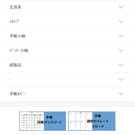
文房具
ｽﾀﾝﾌﾟ
手帳小物
ﾊﾞｯｸ･小物
紙製品
-
手帳ｶﾊﾞｰ