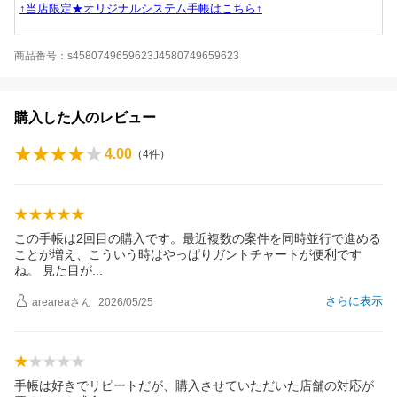
↑当店限定★オリジナルシステム手帳はこちら↑
商品番号：s4580749659623J4580749659623
購入した人のレビュー
4.00
（
4
件）
この手帳は2回目の購入です。最近複数の案件を同時並行で進める
ことが増え、こういう時はやっぱりガントチャートが便利です
ね。 見た目
が
さらに表示
arearea
さん
2026/05/25
手帳は好きでリピートだが、購入させていただいた店舗の対応が