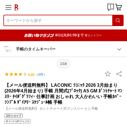
8/11(火)01:59まで
要エントリー
手帳のタイムキーパー
1/16
（
4
件）
4.00
【メール便送料無料】 LACONIC ﾗｺﾆｯｸ 2026 3月始まり
(2026年4月始まり) 手帳 月間式(ﾌﾞﾛｯｸ) A5 GM ｶﾞﾝﾄﾁｬｰﾄ ﾏﾝ
ｽﾘｰ ﾀｲﾎﾟｸﾞﾗﾌｨｰ 仕事計画 おしゃれ 大人かわいい 手帳ｶﾊﾞｰ
ｼﾝﾌﾟﾙ ﾀﾞｲｱﾘｰ ｽｹｼﾞｭｰﾙ帳 手帳
【メール便送料無料】 ガントチャート式マンスリー とじ手帳