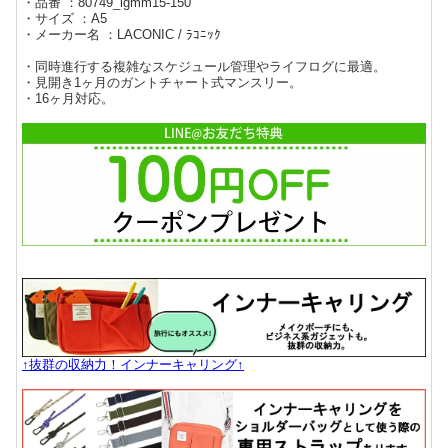
・品番 ：80749_lgmm15-150
・サイズ ：A5
・メーカー名 ：LACONIC / ﾗｺﾆｯｸ
・同時進行する複雑なスケジュール管理やライフログに最適。
・見開き1ヶ月のガントチャート式マンスリー。
・16ヶ月対応。
↑抜群の収納力！インナーキャリング↑