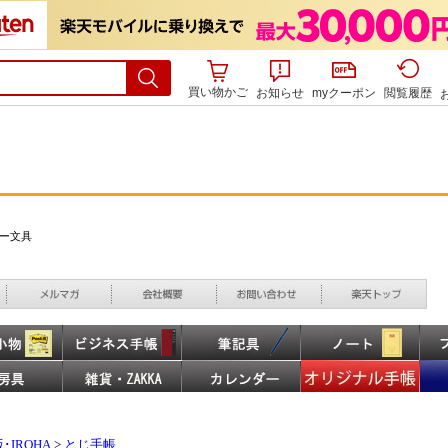
買い物かご
お知らせ
myクーポン
閲覧履歴
･IROHA
>
とじ手帳