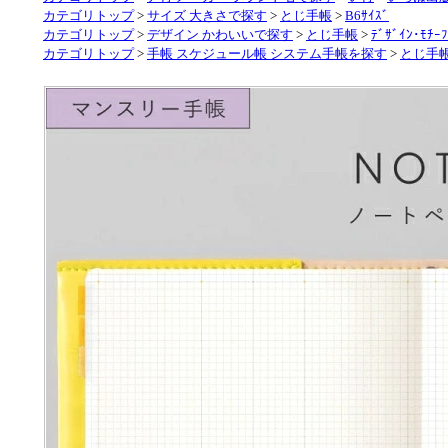
カテゴリトップ
>
サイズ 大きさで探す
>
とじ手帳
>
B6ｻｲｽﾞ
カテゴリトップ
>
デザイン かわいいで探す
>
とじ手帳
>
ﾃﾞｻﾞｲﾝ･ﾓﾁ
カテゴリトップ
>
手帳 スケジュール帳 システム手帳を探す
>
とじ手