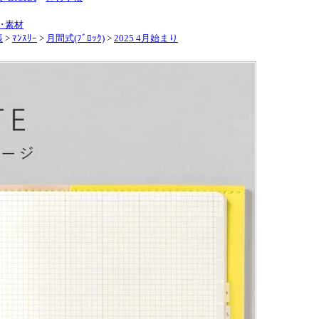
ｰﾌ･素材
帳
>
ﾏﾝｽﾘｰ
>
月間式(ﾌﾞﾛｯｸ)
>
2025 4月始まり