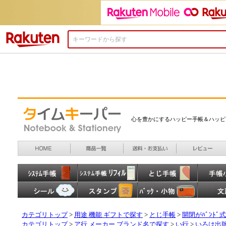
楽天市場
カテゴリトップ
>
用途 機能 ギフトで探す
>
とじ手帳
>
開閉がﾊﾞﾝﾄﾞ式
カテゴリトップ
>
ア行 メーカー ブランド名で探す
>
い行
>
いろは出版