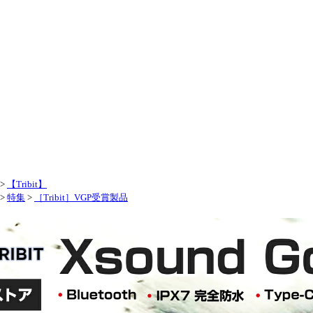
>
【Tribit】
>
特集
>
［Tribit］VGP受賞製品