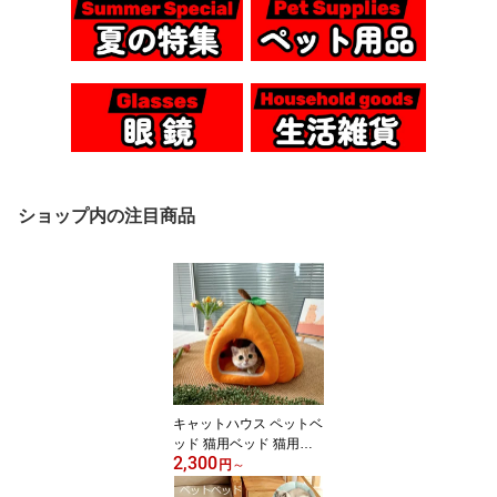
ショップ内の注目商品
キャットハウス ペットベ
ッド 猫用ベッド 猫用品
2,300
ペット用品 滑り止め ク
円
～
ッション ペットクッショ