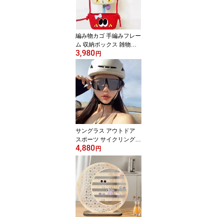
フト トート レジバッグ
プチギフト おりたたみ
母親 実用的
編み物カゴ 手編みフレー
ム 収納ボックス 雑物収
3,980
納かご 玄関 化粧品収納
円
小物入れ かわいい 編み
物カゴ 収納
サングラス アウトドア
スポーツ サイクリング
4,880
日夜用 保護眼鏡 トレン
円
ド UVカット スタイリッ
シュ クール メンズ レデ
ィース 通勤 普段使い 軽
量 夏 サマー