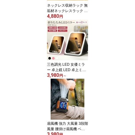
ネックレス収納ラック 無
垢材ネックレスラック ジ
4,880
ュエリー収納ラック 家庭
円
用ジュエリーディスプレ
イラック ペンダントラッ
ク ジュエリー小道具
三色調光 LED 女優ミラ
ー 卓上鏡 LED 卓上ミラ
3,980
ー 化粧鏡 大きい おしゃ
円
～
れ ライト付き鏡 持ち運
び 折りたたみ 充電式 三
色調光 LEDミラー 明る
さ調節 折り畳み タッチ
ボタン 記憶機能 LEDメ
イクアップミラー ライト
ミラー 携帯型ミラー 旅
行 プレゼント
扇風機 強力 大風量 3段階
風量 腰掛け扇風機 ベル
3,980
トファン クリップファン
円