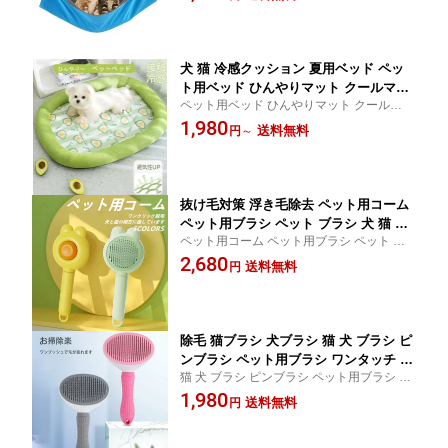
ンモック 猫 ハンモック 窓 猫 ハンモック ケ
ベッド 冬夏 両用
ージ 猫 ハンモック ベッド冬夏 両用
犬 猫 冷感クッション 夏用ベッド ペッ
ト用ベッド ひんやりマット クールマッ
ペット用ベッド ひんやりマット クールマッ
ト 犬猫用 ペットマット 夏用 柔らかい
ト 犬猫用 ペットマット 夏用 柔らかい ひん
1,980
ひんやり 冷感 メッシュ 暑さ対策 熱中
送料無料
円
～
やり 冷感 メッシュ 暑さ対策 犬 猫 冷感ク
症防止 ペットマット ペットクッショ
ッション 夏用ベッド ペットマット ペット
ン 犬 ベッド 夏 猫 ベッド 夏
クッション
抜け毛対策 浮き毛除去 ペット用コーム
ペット用ブラシ ペット ブラシ 犬 猫 抜
ペット用コーム ペット用ブラシ ペット ブ
け毛取り スリッカーブラシ ワンプッシ
ラシ 犬 猫 抜け毛取り スリッカーブラシ ワ
2,680
ュ除毛 毛玉ほぐし マッサージブラシ グ
送料無料
円
ンプッシュ除毛 毛玉ほぐし マッサージブラ
ルーミング 換毛期対策 お手入れ簡単 犬
シ グルーミング 抜け毛対策 浮き毛除去 換
用 猫用 兼用 ペット用品 人気 トレンド
毛期対策
除毛 猫ブラシ 犬ブラシ 猫 犬 ブラシ ピ
ンブラシ ペット用ブラシ ワンタッチ 気
猫 犬 ブラシ ピンブラシ ペット用ブラシ ワ
取り ワンプッシュ ピンブラシ グルーミ
ンタッチ 気取り ワンプッシュ 除毛 猫ブラ
1,980
ング ペット抜け毛取り 毛取りコーム マ
送料無料
円
シ 犬ブラシ ピンブラシ グルーミング ペッ
ッサージ スリッカー
ト抜け毛取り