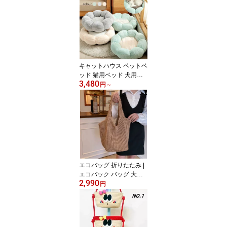
ン おしゃれ 可愛い 暖か
い
キャットハウス ペットベ
ッド 猫用ベッド 犬用品
3,480
猫用品 ペット用品 滑り
円
～
止め クッション ペット
クッション おしゃれ 可
愛い 暖かい
エコバッグ 折りたたみ |
エコバック バッグ 大容
2,990
量 コンパクト ショッピ
円
ングバッグ 大きめ マチ
広 軽量 買い物袋 マチ付
き プレゼント おしゃれ
マイバッグ かわいい ギ