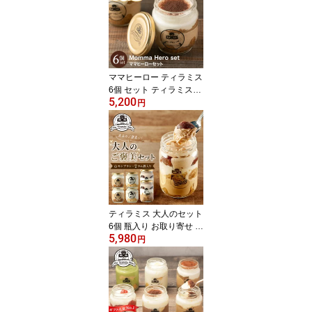
子 お取り寄せスイーツ
バラエティセット ティラ
ミススター
ママヒーロー ティラミス
6個 セット ティラミスス
5,200
ター 瓶入り お返し 誕生
円
日 記念日 御礼 御祝 内祝
ギフト プレゼント 洋菓
子 お取り寄せスイーツ
バラエティセット ティラ
ミススター
ティラミス 大人のセット
6個 瓶入り お取り寄せ ス
5,980
イーツ ラム酒 モンブラ
円
ン ママヒーロー 各2個 6
個セット お返し 誕生日
記念日 御礼 御祝 内祝 ギ
フト プレゼント お取り
寄せスイーツ