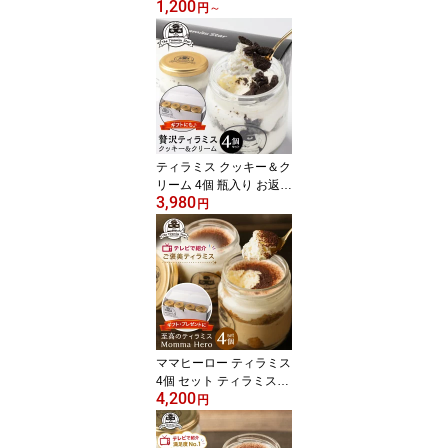
1,200
クリーム チョコ スポン
円
～
ジ 手巻き お取り寄せ 瓶
入り 御礼 御祝 内祝 誕生
日 ギフト プレゼント 人
気 洋菓子 お取り寄せ ス
イーツ ティラミススター
ティラミス クッキー＆ク
リーム 4個 瓶入り お返し
3,980
誕生日 記念日 御礼 御祝
円
出産祝 ギフト プレゼン
ト 洋菓子 お取り寄せス
イーツ バラエティセット
ティラミススター 母の日
ママヒーロー ティラミス
4個 セット ティラミスス
4,200
ター 瓶入り お返し 誕生
円
日 記念日 御礼 御祝 内祝
ギフト プレゼント 洋菓