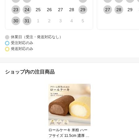
23
24
25
26
27
28
29
27
28
29
30
31
1
2
3
4
5
休業日（受注・発送対応なし）
受注対応のみ
発送対応のみ
ショップ内の注目商品
ロールケーキ 米粉 ハー
フサイズ 11.5cm 濃厚 生