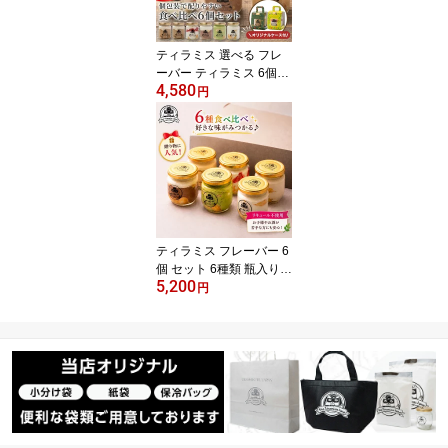
ティラミス 選べる フレ
ーバー ティラミス 6個セ
4,580
ット 食べ比べ いちご チ
円
ョコ レモン 抹茶 ママス
ター ティラミスヒーロー
瓶入り お返し 誕生日 記
念日 御礼 御祝 内祝 ギフ
ト プレゼント お取り寄
せ ティラミススター
ティラミス フレーバー 6
個 セット 6種類 瓶入り
5,200
食べ比べ 抹茶 いちご チ
円
ョコ キャラメルラテ レ
モン チョコバナナ スイ
ーツ お返し 誕生日 記念
日 御礼 御祝 内祝 ギフト
プレゼント 洋菓子 お取
り寄せスイーツ