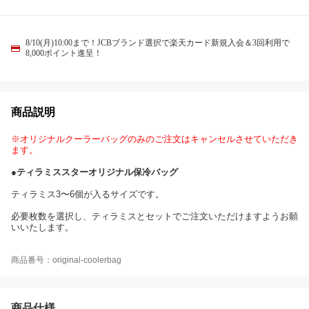
8/10(月)10:00まで！JCBブランド選択で楽天カード新規入会＆3回利用で
8,000ポイント進呈！
商品説明
※オリジナルクーラーバッグのみのご注文はキャンセルさせていただき
ます。
●ティラミススターオリジナル保冷バッグ
ティラミス3〜6個が入るサイズです。
必要枚数を選択し、ティラミスとセットでご注文いただけますようお願
いいたします。
商品番号：original-coolerbag
商品仕様