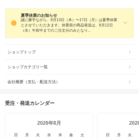
夏季休業のお知らせ
誠に勝手ながら、8月13日（木）〜17日（月）は夏季休業
とさせていただきます。休業前の商品発送は、8月12日
（水）午前中までのご注文分のみとな
り
ショップトップ
ショップカテゴリ一覧
会社概要（支払・配送方法）
受注・発送カレンダー
2026年8月
20
日
月
火
水
木
金
土
日
月
火