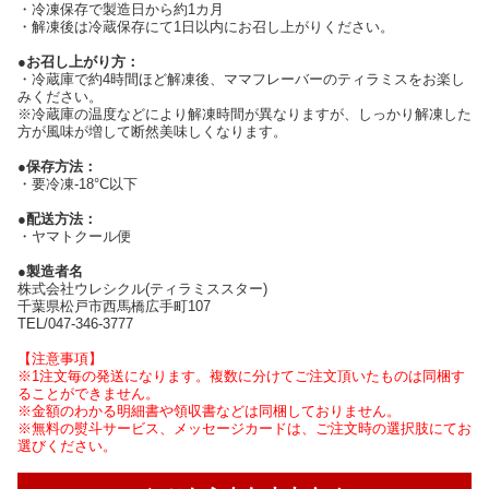
・冷凍保存で製造日から約1カ月
・解凍後は冷蔵保存にて1日以内にお召し上がりください。
●お召し上がり方：
・冷蔵庫で約4時間ほど解凍後、ママフレーバーのティラミスをお楽し
みください。
※冷蔵庫の温度などにより解凍時間が異なりますが、しっかり解凍した
方が風味が増して断然美味しくなります。
●保存方法：
・要冷凍-18°C以下
●配送方法：
・ヤマトクール便
●製造者名
株式会社ウレシクル(ティラミススター)
千葉県松戸市西馬橋広手町107
TEL/047-346-3777
【注意事項】
※1注文毎の発送になります。複数に分けてご注文頂いたものは同梱す
ることができません。
※金額のわかる明細書や領収書などは同梱しておりません。
※無料の熨斗サービス、メッセージカードは、ご注文時の選択肢にてお
選びください。