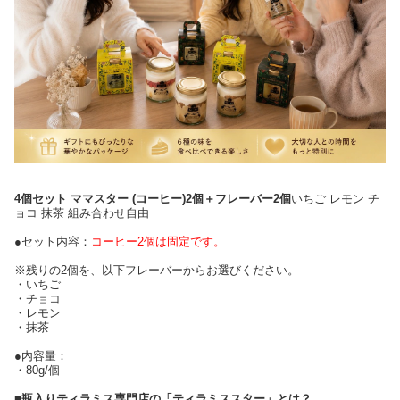
4個セット ママスター (コーヒー)2個＋フレーバー2個
いちご レモン チ
ョコ 抹茶 組み合わせ自由
●セット内容：
コーヒー2個は固定です。
※残りの2個を、以下フレーバーからお選びください。
・いちご
・チョコ
・レモン
・抹茶
●内容量：
・80g/個
■瓶入りティラミス専門店の「ティラミススター」とは？