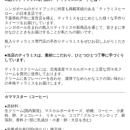
シンガポールのガイドブックに何度も掲載実績のある「ティラミスヒー
ロー」の日本支店です。
千葉県松戸市に直営店を構え、ティラミスをはじめとした様々な手作り
スイーツをお届けしています。
シンガポール生まれの瓶入りティラミスや新商品を通じて、皆さまに幸
せなひとときをお届けすることが私たちの願いです。
瓶入りティラミス専門店の手作りティラミスをぜひお召し上がりくださ
い♪
■当店のティラミスは、素材にこだわり、ひとつひとつ丁寧に手づくり
しています。
ティラミスクリームには、北海道産マスカルポーネと上質な35％生ク
リームを贅沢に使用しております。
クリームに各フレーバーを合わせ、濃厚でなめらかなコクの深い味わい
の本格ティラミスをお届けします。
☆ママスター（コーヒー）
●原材料：
生クリーム(国内製造)、マスカルポーネチーズ、砂糖、コーヒー、小麦
粉、卵、チョコレート、リキュール、ココア / グルコースシロップ、膨
張剤、香料 (一部に乳成分・小麦・卵・大豆を含む)
●栄養成分表(100g当たり）推定値：