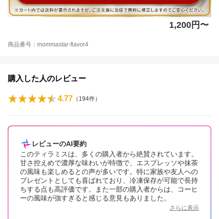
1,200円〜
商品番号：mommastar-flavor4
購入した人のレビュー
4.77
（
194
件）
レビューのAI要約
このティラミスは、多くの購入者から絶賛されています。
甘さ控えめで濃厚な味わいが特徴で、エスプレッソや抹茶
の風味も楽しめるとの声が多いです。特に家族や友人への
プレゼントとしても喜ばれており、冷凍保存が可能で長持
ちする点も高評価です。また一部の購入者からは、コーヒ
ーの風味が強すぎると感じる意見もありました。
さらに表示