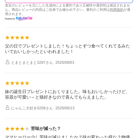
直近のレビューを元にした生成AIによる要約であり正確性や適切性は保証されませ
ん。商品レビューの内容はご自身でお確かめ下さい。要約のご利用は
利用規約
が適
用されます。
父の日でプレゼントしました！ちょっとずつ食べてくれてるみた
いでおいしかったといわれました！
とまとまとまと3287
さん
2026/08/01
妹の誕生日プレゼントにおくりました。味もおいしかったけど、
容器が可愛い～と猫好きなので喜んでもらえました。
にゃんこ大好き0208
さん
2026/06/13
苦味が減った？
ママヒーロー少し苦味が減りましたか？味が変わった様な？物価