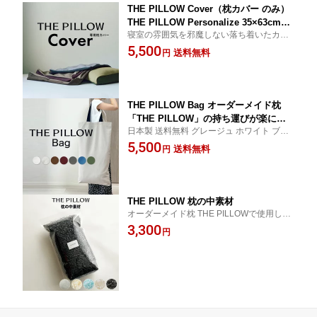
THE PILLOW Cover（枕カバー のみ）
THE PILLOW Personalize 35×63cm対
寝室の雰囲気を邪魔しない落ち着いたカラ
応 43×63cm対応 枕カバー 安眠 を誘う
ー 家庭の 洗濯機 で 洗濯 可能 サイズ まく
5,500
優しい 肌触り と、高級感のあるスタイ
送料無料
円
らカバー 柔らかい 触り心地 ニット生地 帆
リッシュな見た目。ザピロー 専用 おし
布生地 35×63 63×35 43×63 63×43
ゃれ おすすめ パーソナライズ 枕 ピロ
ーケース ピロケース ファスナー式 日本
製
THE PILLOW Bag オーダーメイド枕
「THE PILLOW」の持ち運びが楽にな
日本製 送料無料 グレージュ ホワイト ブラ
る専用バッグ 出張 や 旅行 など、どこ
ウン ボルドー チャコール ブルー カーキ 綿
5,500
へでも 持ち運び たい方に おすすめ ト
送料無料
円
100％ アウトドア キャンプ 縦長 無地 人気
ートバッグ 鞄 枕 ピローバッグ ピロー
バック かばん カバン 袋 簡単 便利 グッ
ズ おしゃれ お泊り ザピロー 肩掛け 移
動
THE PILLOW 枕の中素材
オーダーメイド枕 THE PILLOWで使用して
いる中素材 セルフメンテナンス ご自宅で調
3,300
円
整可能