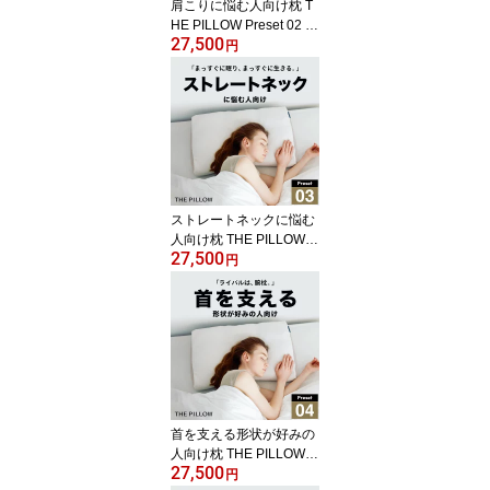
肩こりに悩む人向け枕 T
HE PILLOW Preset 02 K
27,500
atakori 肩凝り に悩む人
円
に最適な枕の形状・高
さ・硬さ・素材・容量を
AIが自動設定したプリセ
ット型の まくら。7ポケ
ット構造 の オーダーメ
イド枕 肩こり 対策 枕 グ
ッズ おすすめ 首こり 男
性 女性 低い 低め 柔らか
ストレートネックに悩む
い
人向け枕 THE PILLOW P
27,500
reset 03 Straight Neck ス
円
トレートネック に最適な
枕の形状・高さ・硬さ・
素材・容量をAIが自動設
定したプリセット型の ま
くら。7ポケット構造 の
オーダーメイド枕 低い
低め グッズ 硬い 硬め 固
め 対策 枕 改善 安眠枕
首を支える形状が好みの
人向け枕 THE PILLOW P
27,500
reset 04 Neck Support 首
円