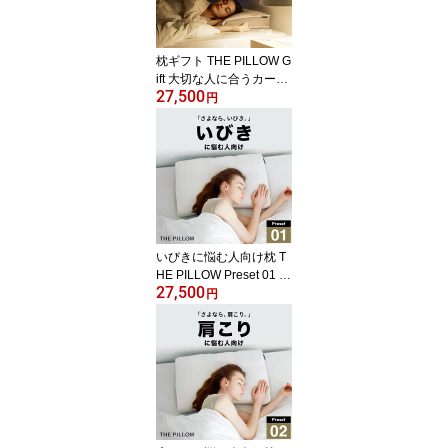
容量を自動提案。 オーダ
ー 枕 おすすめ 高級 人気
メンテナンス 無料 まく
枕ギフト THE PILLOW G
ら
ift 大切な人に合うカード
27,500
タイプの 枕 ギフト。受
円
け取った方がオンライン
枕診断で枕を仕立てる パ
ーソナライズ・オーダー
メイド型 ギフト オーダ
ー枕 オーダーメイド オ
ーダー チケット 券 景品
忘年会 新年会 クリスマ
ス パーティー ゴルフ プ
いびきに悩む人向け枕 T
レゼント
HE PILLOW Preset 01 Ibi
27,500
ki 鼾 に悩む人に最適な枕
円
の形状・高さ・硬さ・素
材・容量をAIが自動設定
したプリセット型の まく
ら。7ポケット構造 の オ
ーダーメイド枕 いびき
対策 枕 男性 女性 グッズ
仰向け 改善 健康 呼吸 ピ
ロー おすすめ 睡眠