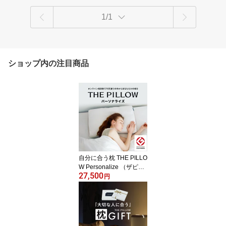
1/1
ショップ内の注目商品
自分に合う枕 THE PILLO
W Personalize （ザピロ
27,500
ー パーソナライズ） オ
円
ンライン 枕診断 で自宅
に居ながら オーダーメイ
ド枕 が作れる！AIが70万
通りの中から、あなたに
最適な枕の形状・素材・