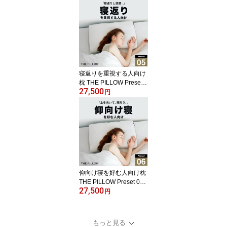
を支える のに最適な枕の
形状・高さ・硬さ・素
材・容量をAIが自動設定
したプリセット型の まく
ら。7ポケット構造 の オ
ーダーメイド枕 高め 高
い 硬い 硬め 固め 仰向け
横向き サポート 人気 パ
寝返りを重視する人向け
イプ
枕 THE PILLOW Preset 0
27,500
5 Negaeri 寝返り を重視
円
する人に最適な枕の形
状・高さ・硬さ・素材・
容量をAIが自動設定した
プリセット型の まくら。
7ポケット構造 の オーダ
ーメイド枕 寝返りしやす
い枕 大人 横向き スムー
ズ サポート ピロー 自然
仰向け寝を好む人向け枕
安定
THE PILLOW Preset 06
27,500
Aomuke 仰向け寝 に最適
円
な枕の形状・高さ・硬
さ・素材・容量をAIが自
動設定したプリセット型
もっと見る