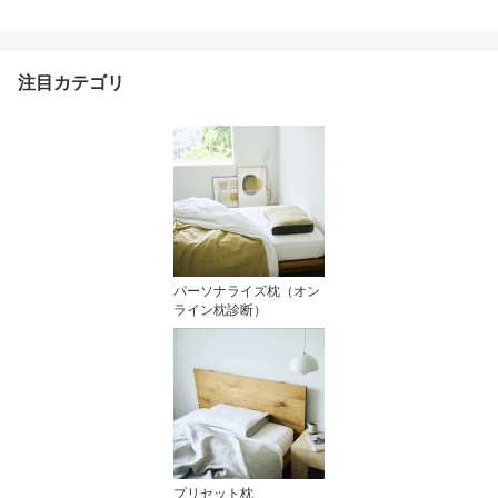
の まくら。7ポケット構
造 の オーダーメイド枕
睡眠 楽 寝る サポート ピ
ロー 姿勢 おすすめ 人気
注目カテゴリ
枕 オーダー オーダーメ
イド
パーソナライズ枕（オン
ライン枕診断）
プリセット枕