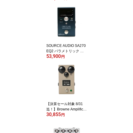
限定特典 付属」
SOURCE AUDIO SA270
EQ2 パラメトリック イ
53,900
コライザー コンパクト
円
エフェクター
【決算セール対象 8/31
迄！】Browne Amplificat
30,855
ion ALKENE OVERDRIV
円
E オーバードライブ