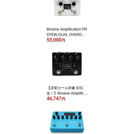
Browne Amplification PR
OTEIN DUAL OVERDRI
55,000
VE V4 White オーバード
円
ライブ
【決算セール対象 8/31
迄！】Browne Amplificat
46,747
ion Carbon X Pedal デュ
円
アルオーバードライブ