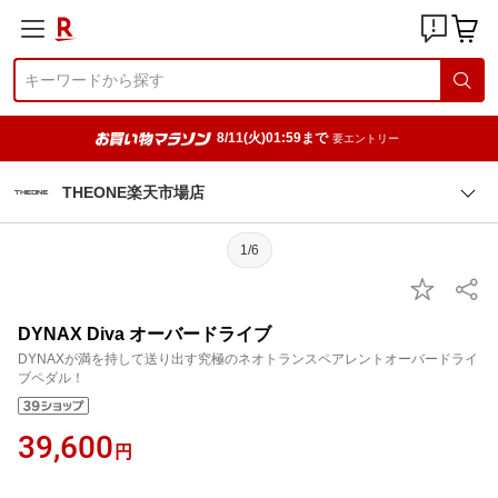
8/11(火)01:59まで
要エントリー
THEONE楽天市場店
1/6
DYNAX Diva オーバードライブ
DYNAXが満を持して送り出す究極のネオトランスペアレントオーバードライ
ブペダル！
39,600
円