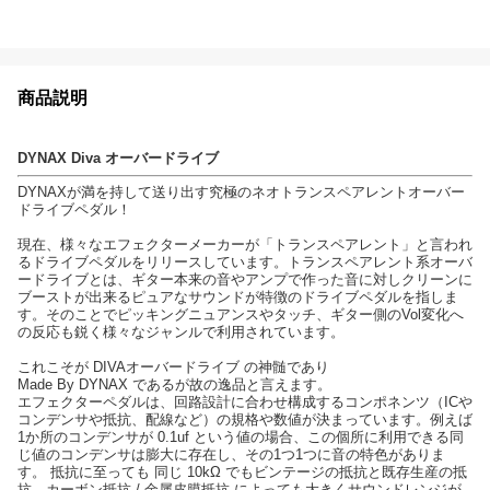
商品説明
DYNAX Diva オーバードライブ
DYNAXが満を持して送り出す究極のネオトランスペアレントオーバー
ドライブペダル！
現在、様々なエフェクターメーカーが「トランスペアレント」と言われ
るドライブペダルをリリースしています。トランスペアレント系オーバ
ードライブとは、ギター本来の音やアンプで作った音に対しクリーンに
ブーストが出来るピュアなサウンドが特徴のドライブペダルを指しま
す。そのことでピッキングニュアンスやタッチ、ギター側のVol変化へ
の反応も鋭く様々なジャンルで利用されています。
これこそが DIVAオーバードライブ の神髄であり
Made By DYNAX であるが故の逸品と言えます。
エフェクターペダルは、回路設計に合わせ構成するコンポネンツ（ICや
コンデンサや抵抗、配線など）の規格や数値が決まっています。例えば
1か所のコンデンサが 0.1uf という値の場合、この個所に利用できる同
じ値のコンデンサは膨大に存在し、その1つ1つに音の特色がありま
す。 抵抗に至っても 同じ 10kΩ でもビンテージの抵抗と既存生産の抵
抗、カーボン抵抗 / 金属皮膜抵抗 によっても大きくサウンドレンジが