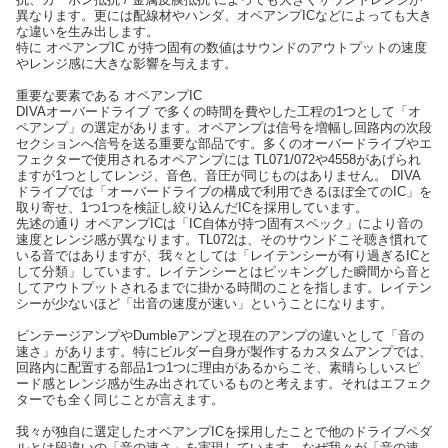
異なります。更には配線材やハンダ、オペアンプICなどによっても大き
な違いを生み出します。
特に オペアンプIC が持つ固有の数値はサウンドのアウトプットの速度
やレンジ感に大きな影響を与えます。
重要な要素である オペアンプIC
DIVAオーバードライブ で多くの時間を費やした工程の1つとして「オ
ペアンプ」の選定があります。オペアンプは信号を増幅し回路内の次段
セクションへ信号を送る重要な部品です。多くのオーバードライブやエ
フェクターで使用されるオペアンプには TL071/072や4558があげられ
ますが1つとしてレンジ、音色、音圧が同じものはありません。 DIVA
ドライブでは「オーバードライブの構成で利用できるほぼ全てのIC」を
取り寄せ、1つ1つを検証し絞り込んだICを採用しています。
先述の通り オペアンプICは「IC自体が持つ固有スペック」により音の
速度とレンジ感が異なります。TL072は、そのサウンドこそ聴き慣れて
いる音ではありますが、我々としては「レイテンシーが有り過ぎるICと
して分類」しています。レイテンシーとはピッキングした瞬間から音と
してアウトプットされるまでに掛かる時間のことを指します。レイテン
シーが少ないほど「出音の速度が速い」ということになります。
ビンテージアンプやDumbleアンプと現在のアンプの違いとして「音の
速さ」があります。特にビルダー自身が製作するカスタムアンプでは、
回路内に配置する部品1つ1つに理由があるからこそ、素晴らしいスピ
ード感とレンジ感が生み出されているものと考えます。それはエフェク
ターでも全く同じことが言えます。
我々が独自に選定したオペアンプICを採用したことで他のドライブペダ
ルとは段違いの「音の速さ」を実現しています。なぜ我々が「音の速