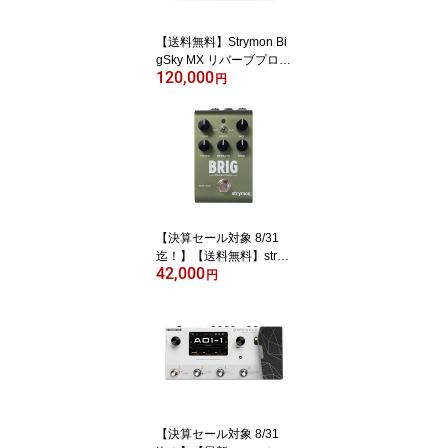
【送料無料】Strymon Bi
gSky MX リバーブプロセ
120,000
ッサー
円
【決算セール対象 8/31
迄！】【送料無料】stry
42,000
mon BRIG dBucket delay
円
ディレイ アナログディレ
イ コンパクトエフェクタ
ー
【決算セール対象 8/31