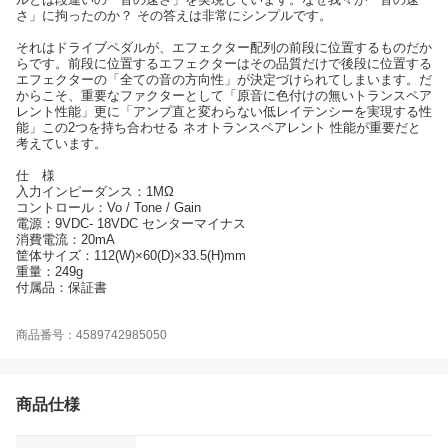
さ」に拘ったのか？ その答えは非常にシンプルです。
それはドライブペダルが、エフェクター配列の前段に位置するものだか
らです。前段に位置するエフェクターはその品質だけで後段に位置する
エフェクターの「全ての音の方向性」が決定づけられてしまいます。だ
からこそ、重要なファクターとして「原音に色付けの無いトランスペア
レント性能」更に「アンプ直と変わらない低レイテンシーを実現する性
能」この2つを持ち合わせる ネオトランスペアレント 性能が重要だと
考えています。
仕 様
入力インピーダンス：1MΩ
コントロール：Vo / Tone / Gain
電源：9VDC- 18VDC センターマイナス
消費電流：20mA
筐体サイズ：112(W)×60(D)×33.5(H)mm
重量：249g
付属品：保証書
商品番号：4589742985050
商品仕様