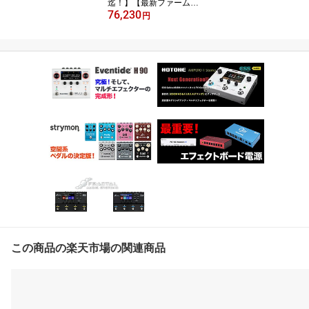
迄！】【最新ファームウ
76,230
ェア】HOTONE Ampero
円
2 アンプモデラー ＆ マル
チエフェクター / IRロー
ダー「DYNAX IR 限定特
典 付属」
この商品の楽天市場の関連商品