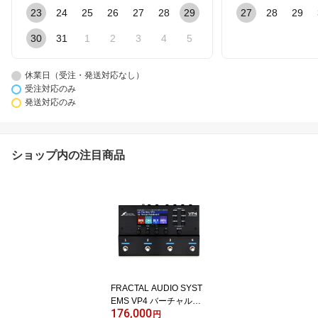
23
24
25
26
27
28
29
27
28
29
30
31
1
2
3
4
5
休業日（受注・発送対応なし）
受注対応のみ
発送対応のみ
ショップ内の注目商品
FRACTAL AUDIO SYST
EMS VP4 バーチャルペ
176,000
ダルボード「DYNAX IR
円