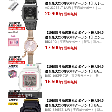
倍＆最大2000円OFFクーポン！】カシオ
AQ-230EBLT-1AJR｜実店舗サポート｜新品
クラシック リバティ コラボレーション
｜国内正規品｜時計専門店｜正規販売店｜
20,900
モデル AQ-230EBLT-1AJR メンズ レデ
送料無料
円
男性用｜女性用｜2026年2月27日発売｜レ
ィース 腕時計 電池式 アナデジ ブラッ
ビュー特典あり｜延長保証対象
ク 国内正規品
【10日限り抽選還元＆ポイント最大54.5
倍＆最大2000円OFFクーポン！】エンジ
BB26PG｜実店舗サポート｜新品｜国内正
ェルハート バービー 65周年記念 コラボ
規品｜時計専門店｜正規販売店｜女性用｜2
17,600
レーションモデル BB26PG レディース
送料無料
円
024年11月22日発売｜レビュー特典あり｜
腕時計 クオーツ 電池式 メッシュベルト
延長保証対象
シューズモチーフチャーム付き
【10日限り抽選還元＆ポイント最大54.5
倍＆最大2000円OFFクーポン！】BABY-
BGD-10KPP-7JR｜実店舗サポート｜新品
G BABY-G+PLUS パワーパフ ガールズ
｜国内正規品｜時計専門店｜正規販売店｜
16,500
コラボレーションモデル BGD-10KPP-7
送料無料
円
女性用｜2024年7月5日発売｜レビュー特典
JR レディース 腕時計 電池式 デジタル
あり｜延長保証対象｜2024年グッドデザイ
スクエア 樹脂バンド 国内正規品 カシオ
ン賞
【10日限り抽選還元＆ポイント最大54.5
倍＆最大2000円OFFクーポン！】BABY-
BGD-S565ZE-1JR｜実店舗サポート｜新品
G カシオウオッチ 50周年記念モデル B