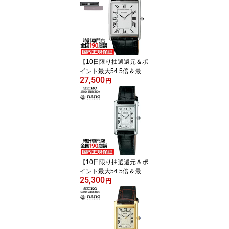
ラー SBDJ063 メンズ 腕
時計 ソーラー ブラック
ダイヤル
【10日限り抽選還元＆ポ
イント最大54.5倍＆最大
27,500
2000円OFFクーポン！】
円
セイコー セレクション n
ano・universe ナノ・ユ
ニバース コラボレーショ
ンモデル SSEH019 メン
ズ 腕時計 クオーツ 電池
式 ブラック 革ベルト
【10日限り抽選還元＆ポ
イント最大54.5倍＆最大
25,300
2000円OFFクーポン！】
円
セイコー セレクション n
ano・universe ナノ・ユ
ニバース コラボレーショ
ンモデル SSEH001 レデ
ィース 腕時計 クオーツ