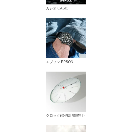
カシオ CASIO
エプソン EPSON
クロック(掛時計/置時計)