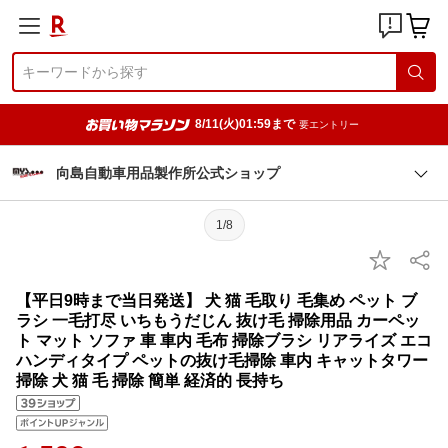
8/11(火)01:59まで
要エントリー
向島自動車用品製作所公式ショップ
1/8
【平日9時まで当日発送】 犬 猫 毛取り 毛集め ペット ブ
ラシ 一毛打尽 いちもうだじん 抜け毛 掃除用品 カーペッ
ト マット ソファ 車 車内 毛布 掃除ブラシ リアライズ エコ
ハンディタイプ ペットの抜け毛掃除 車内 キャットタワー
掃除 犬 猫 毛 掃除 簡単 経済的 長持ち