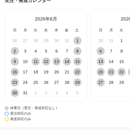
受注・発送カレンダー
2026年8月
20
日
月
火
水
木
金
土
日
月
火
26
27
28
29
30
31
1
30
31
1
2
3
4
5
6
7
8
6
7
8
9
10
11
12
13
14
15
13
14
15
16
17
18
19
20
21
22
20
21
22
23
24
25
26
27
28
29
27
28
29
30
31
1
2
3
4
5
休業日（受注・発送対応なし）
受注対応のみ
発送対応のみ