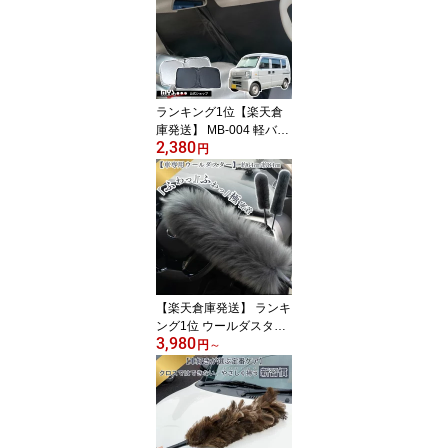
ャリイ 車 運転席 窓 軽ト
ラック 軽バン 軽自動車
UVカット フロント用 断
熱 車中泊 日よけ 軽トラ
ランキング1位【楽天倉
庫発送】 MB-004 軽バン
2,380
専用 サンシェード 車 車
円
用品 カー用品 フロント
ハンドル 軽自動車 ダイ
ハツ ハイゼット スズキ
エブリイ UVカット 車内
高温防止 車用 車 軽バン
夏対策 エアコン 暑さ対
策
【楽天倉庫発送】 ランキ
ング1位 ウールダスター
3,980
ムートン ダスター 羊 羊
円
～
毛 毛ばたき 車用 車 カー
用品 洗車 部屋掃除 埃 ほ
こり ホコリ しなる 曲が
る 大きい 長い 車内 天然
車用品 自動車 向島自動