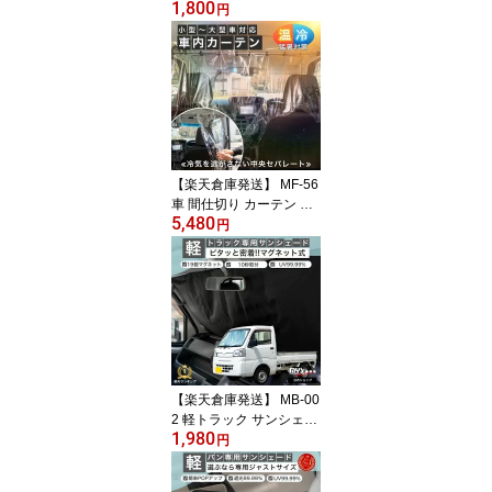
1,800
カバー 強風 ベルト ゴム
円
紐 盗難防止 あおり 車カ
バー 防風ロープ 防風ベ
ルト ゴムベルト ゴムバ
ンド 車 カバー 防風対策
絞り紐 バックル 黄砂対
策
【楽天倉庫発送】 MF-56
車 間仕切り カーテン 猛
5,480
暑 酷暑 熱中症対策 透明
円
車内 間仕切り 車用 ビニ
ールカーテン クリアカー
テン 仕切り シート 車内
エアコン効率 車カーテン
飛沫 飛散 防止 透明 対策
暖房 効率 熱中症 エアコ
ン 分煙 開閉 配送業 宅配
【楽天倉庫発送】 MB-00
2 軽トラック サンシェー
1,980
ド マグネット式 フロン
円
ト 遮光 ダイハツ ハイゼ
ット トラック スズキ キ