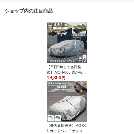
ショップ内の注目商品
【平日9時まで当日発
送】 MOH-005 雹から守
19,800
る カバー 雹害 ボディカ
円
バー 雹よけ 車 カバー 雹
害防止 ボディカバー 雹
カバー 雹 車カバー 雹 ひ
ょう対策 ボディーカバー
カー用品 フルカバー 車
雹対策カバー フロントガ
ラス 保護 車体保護 異常
気象 防止 アルファード
【楽天倉庫発送】MO-00
SUV
1 ガードバンド ボディー