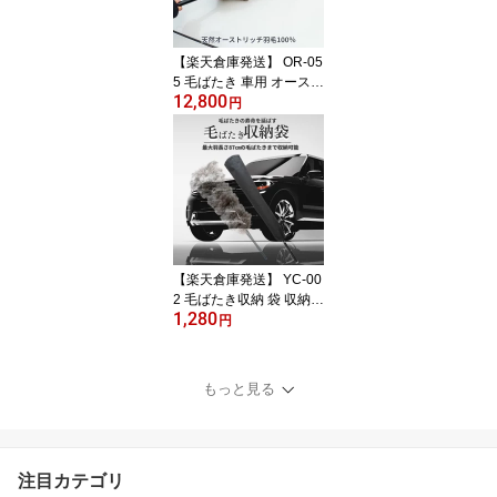
車用品製作所 けばたき
花粉
【楽天倉庫発送】 OR-05
5 毛ばたき 車用 オースト
12,800
リッチ 父の日 大きい 長
円
い コンパクト 天然 車 車
用品 カー用品 自動車 向
島自動車用品製作所 埃
黄砂 洗車 ブラウン ホコ
リ 新車 高級車 けばたき
花粉
【楽天倉庫発送】 YC-00
2 毛ばたき収納 袋 収納
1,280
毛ばたき 保存 オースト
円
リッチ 鶏 羽毛 黒 ブラッ
ク 丈夫 厚手 車用 車内 自
動車 向島自動車用品製作
もっと見る
所 ディーラー モビリテ
ィショー 保存 不織布 プ
レゼント コンパクト 広
がらない
注目カテゴリ