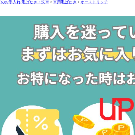
車のお手入れ/毛ばたき・洗車
>
車用毛ばたき
>
オーストリッチ