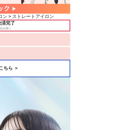
ロン
>
ストレートアイロン
決済完了
品を除く
こちら ＞