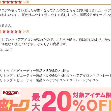
価
5.00
ロニアを使っていましたが古くなってきたのでこちらに買い替えました。ヘア
うれしいです。 髪が挟みやすく使いやすく感じました。温度設定がキープ
入者さん
価
5.00
用していたヘアアイロンが壊れたので、こちらを購入。前回のものより、かな
、遜色なく使えています。とてもよい商品です。
はじめて
リトップ
>
ビューティー製品
>
BRAND
>
elims
リトップ
>
ビューティー製品
>
BRAND
>
elims
>
ヘアアイロン
>
ストレー
リトップ
>
ビューティー製品
>
ヘアアイロン
>
ストレートアイロン