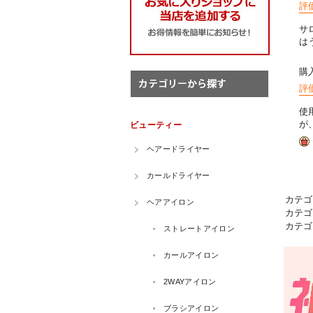
評
サ
は
購
評
使
が
カテゴ
カテゴ
カテゴ