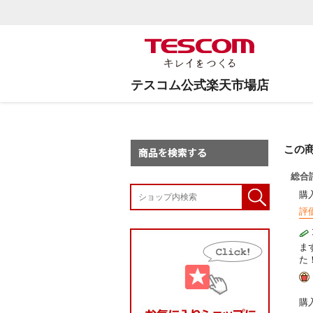
テスコム公式楽天市場店
この
総合
購
評
ま
た
購