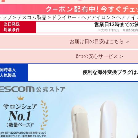
トップ
>
テスコム製品
>
ドライヤー・ヘアアイロン
>
ヘアアイ
当日発送
営業日13時までの
対象条件
※先の日付指定・最強配送商
お届け日の目安はこちら ＞
6つの安心サービス ＞
同時購入
便利な海外変換プラグは
人気製品